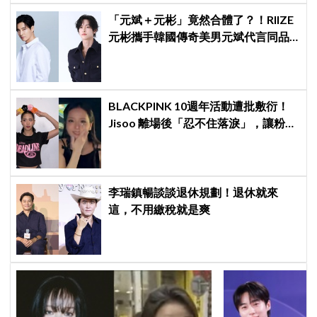
「元斌＋元彬」竟然合體了？！RIIZE
元彬攜手韓國傳奇美男元斌代言同品
牌，韓網瘋喊：兩個帥哥來了！
BLACKPINK 10週年活動遭批敷衍！
Jisoo 離場後「忍不住落淚」，讓粉絲
看了好心疼
李瑞鎮暢談談退休規劃！退休就來
這，不用繳稅就是爽