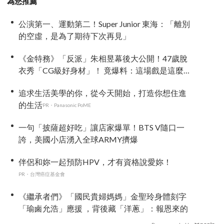
為您推薦
公演第一、運動第二！Super Junior 東海：「離別
的空虛，是為了期待下次再見」
《金特務》「反派」朱相昱幕後大公開！47歲脫
衣秀「CG級好身材」！ 竟爆料：這場戲是這麼拍
的
追求生活美學的你，從今天開始，打造你想住進
的生活
PR・Panasonic PoME
一句「披薩超好吃」讓店家爆單！BTS V隨口一
誇，美國小店湧入全球ARMY擠爆
伴侶和妳一起預防HPV，才有資格說愛妳！
PR・台灣癌症基金會
《繼承者們》「國民貴婦媽媽」金聖玲身體刻字
「瑜鹵允浩」應援 ，背後藏「洋蔥」：報恩來的