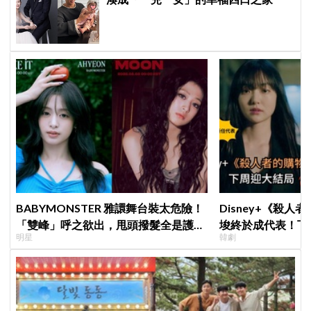
BABYMONSTER 雅譞舞台裝太危險！
Disney+《殺人
「雙峰」呼之欲出，甩頭撥髮全是護胸
埈終於成代表！下
明星
韓劇
小動作！網：造型師出來謝罪
現成最大伏筆