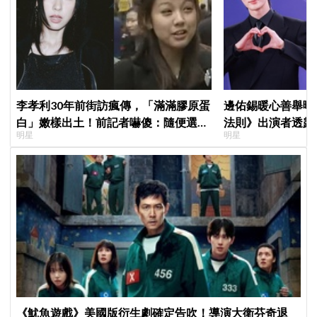
李孝利30年前街訪瘋傳，「滿滿膠原蛋
邊佑錫暖心善舉曝
白」嫩樣出土！前記者嚇傻：隨便選到
法則》出演者透露
明星
明星
傳奇
患者順利完成治療
《魷魚遊戲》美國版衍生劇確定告吹！導演大衛芬奇退