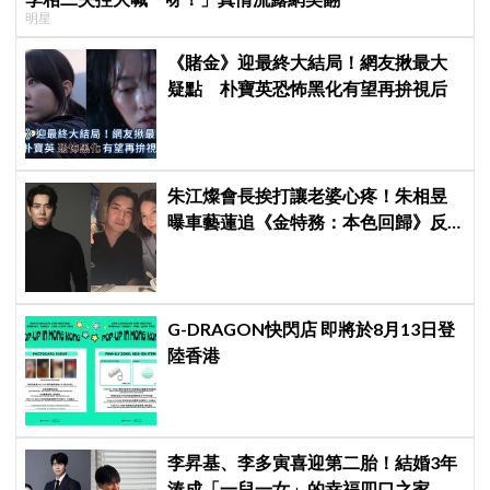
明星
《賭金》迎最終大結局！網友揪最大
疑點 朴寶英恐怖黑化有望再拚視后
朱江燦會長挨打讓老婆心疼！朱相昱
曝車藝蓮追《金特務：本色回歸》反
應：「是不是打得太狠了？」
G-DRAGON快閃店 即將於8月13日登
陸香港
李昇基、李多寅喜迎第二胎！結婚3年
湊成「一兒一女」的幸福四口之家