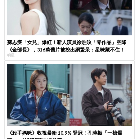
蘇志燮「女兒」爆紅！新人演員徐貹旼「零作品」空降
《金部長》，316萬舊片被挖出網驚呆：星味藏不住！
明星
《殺手媽咪》收視暴衝 10.9% 登冠！孔曉振「一槍爆