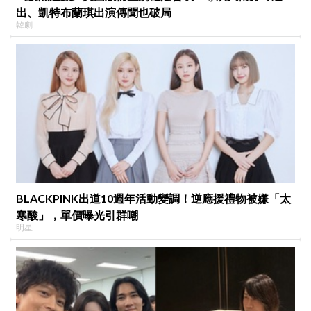
出、凱特布蘭琪出演傳聞也破局
韓劇
BLACKPINK出道10週年活動變調！逆應援禮物被嫌「太
寒酸」，單價曝光引群嘲
明星