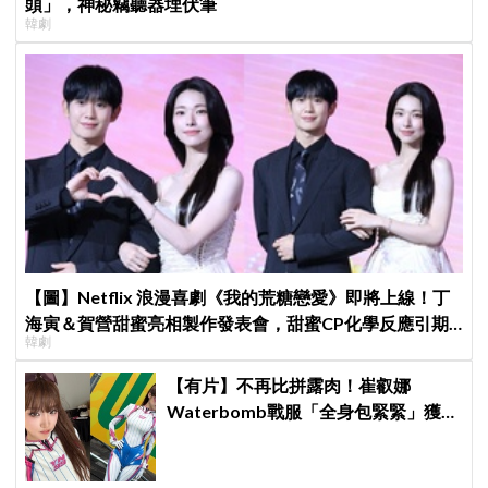
頭」，神秘竊聽器埋伏筆
韓劇
【圖】Netflix 浪漫喜劇《我的荒糖戀愛》即將上線！丁
海寅＆賀營甜蜜亮相製作發表會，甜蜜CP化學反應引期
韓劇
待
【有片】不再比拼露肉！崔叡娜
Waterbomb戰服「全身包緊緊」獲好
評，逆向操作炸翻全場：根本福音戰
士