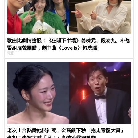
歌曲比劇情搶眼！《狂唱下半場》姜棟元、嚴泰九、朴智
賢組混聲團體，劇中曲《Love Is》超洗腦
電影
老友上台熱舞她眼神死！金高銀下秒「抱走青龍大賞」，
李相二失控大喊「呀！」真情流露網笑翻