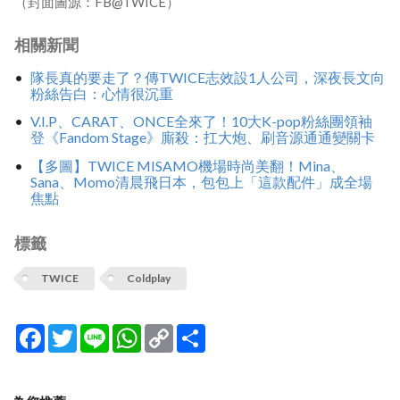
（封面圖源：FB@TWICE）
相關新聞
隊長真的要走了？傳TWICE志效設1人公司，深夜長文向
粉絲告白：心情很沉重
V.I.P、CARAT、ONCE全來了！10大K-pop粉絲團領袖
登《Fandom Stage》廝殺：扛大炮、刷音源通通變關卡
【多圖】TWICE MISAMO機場時尚美翻！Mina、
Sana、Momo清晨飛日本，包包上「這款配件」成全場
焦點
標籤
TWICE
Coldplay
Facebook
Twitter
Line
WhatsApp
Copy
分
Link
享