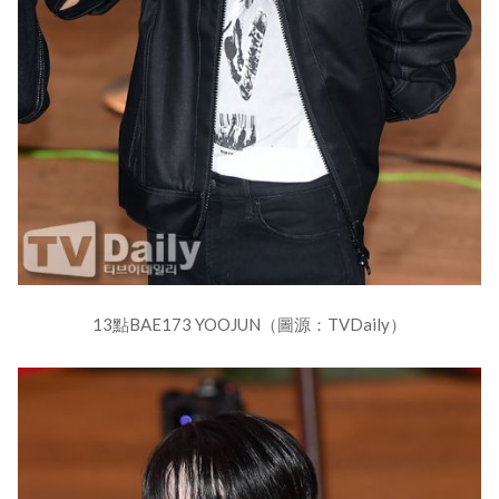
13點BAE173 YOOJUN（圖源：TVDaily）