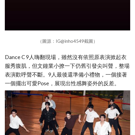
（圖源：IG@inho4549截圖）
Dance C 9人嗨翻現場，雖然沒有依照原表演掀起衣
服秀腹肌，但文鐘業小撩一下仍舊引發尖叫聲，整場
表演歡呼聲不斷。9人最後還準備小禮物，一個接著
一個擺出可愛Pose，展現出性感舞姿外的反差。