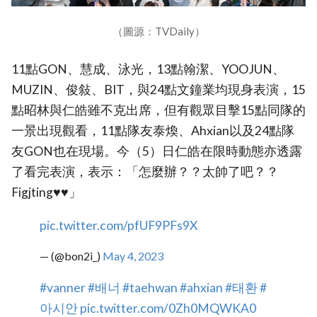
（圖源：TVDaily）
11點GON、慧成、泳光，13點翰潔、YOOJUN、
MUZIN、俊敍、BIT，與24點文鐘業均現身表演，15
點昭林與仁皓雖不克出席，但有觀眾目擊15點同隊的
一景出現觀看，11點隊友泰煥、Ahxian以及24點隊
友GON也在現場。今（5）日仁皓在限時動態亦透露
了看完表演，表示：「怎麼辦？？太帥了吧？？
Figjting♥♥」
pic.twitter.com/pfUF9PFs9X
— (@bon2i_)
May 4, 2023
#vanner
#배너
#taehwan
#ahxian
#태환
#
아시안
pic.twitter.com/0Zh0MQWKA0