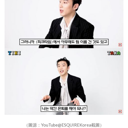
（圖源：YouTube@ESQUIREKorea截圖）