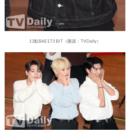
13點BAE173 BIT（圖源：TVDaily）