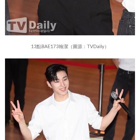
13點BAE173翰潔（圖源：TVDaily）