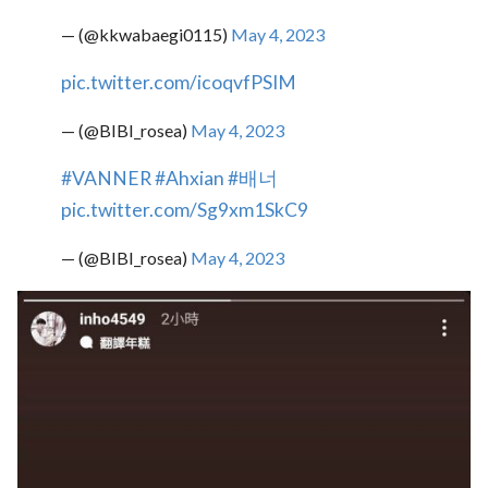
— (@kkwabaegi0115)
May 4, 2023
pic.twitter.com/icoqvfPSIM
— (@BIBI_rosea)
May 4, 2023
#VANNER
#Ahxian
#배너
pic.twitter.com/Sg9xm1SkC9
— (@BIBI_rosea)
May 4, 2023