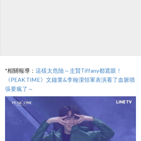
*相關報導：
‎這樣太危險～圭賢Tiffany都遮眼！
《PEAK TIME》文鐘業&李翰潔領軍表演看了血脈噴
張要瘋了～‎