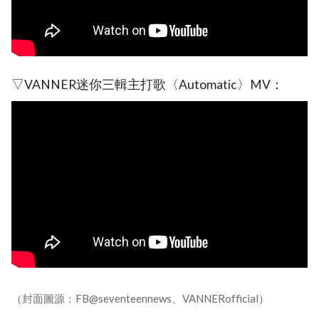
▽VANNER迷你三輯主打歌〈Automatic〉MV：
（封面圖源：FB@seventeennews、VANNERofficial）