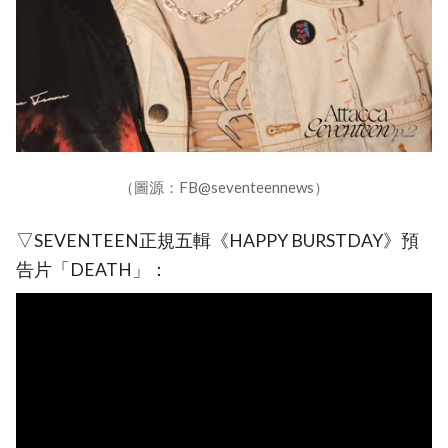
（圖源：FB@seventeennews）
▽SEVENTEEN正規五輯《HAPPY BURSTDAY》預
告片「DEATH」：