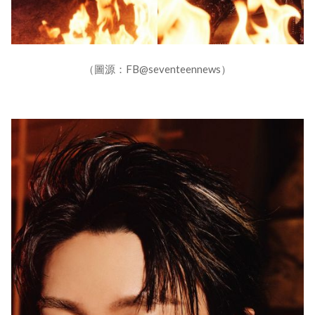
（圖源：FB@seventeennews）