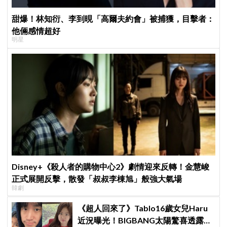
甜爆！林知衍、李到晛「高爾夫約會」被捕獲，目擊者：
他倆感情超好
明星
Disney+《殺人者的購物中心2》劇情迎來反轉！金慧峻
正式展開反擊，散發「叔叔李棟旭」般強大氣場
韓劇
《超人回來了》Tablo16歲女兒Haru
近況曝光！BIGBANG太陽驚喜透露：