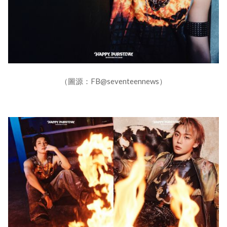
（圖源：FB@seventeennews）