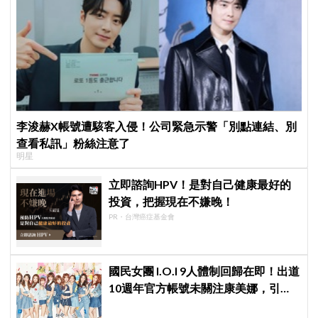
李浚赫X帳號遭駭客入侵！公司緊急示警「別點連結、別
查看私訊」粉絲注意了
明星
立即諮詢HPV！是對自己健康最好的
投資，把握現在不嫌晚！
PR・台灣癌症基金會
國民女團 I.O.I 9人體制回歸在即！出道
10週年官方帳號未關注康美娜，引發
韓網熱議