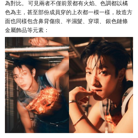
為對比。 可見兩者不僅前景都有火焰、色調都以橘
色為主，甚至部份成員穿的上衣都一模一樣，妝造方
面也同樣包含鼻背傷痕、半濕髮、穿環、 銀色鏈條
金屬飾品等元素：