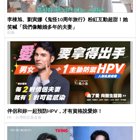
李棟旭、劉寅娜《鬼怪10周年旅行》粉紅互動超甜！她
笑喊「我們像離婚多年的夫妻」
綜藝
伴侶和妳一起預防HPV，才有資格說愛妳！
PR・台灣癌症基金會