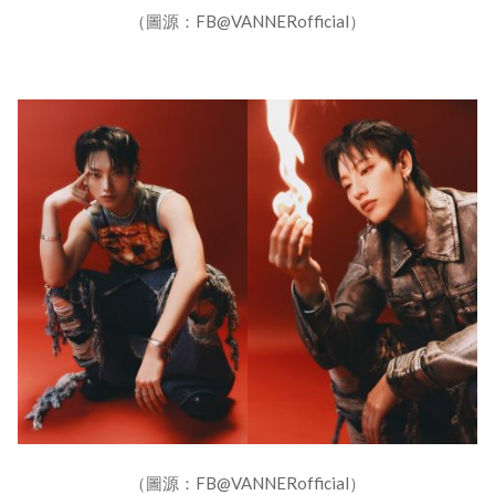
（圖源：FB@VANNERofficial）
（圖源：FB@VANNERofficial）