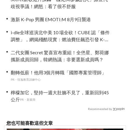
歧視爭議！網怒：看了很不舒服
激新 K-Pop 男團 EMOTI:M 8月9日襲港
i-dle全球巡演北中美 10 場全砍！CUBE 認「條件
調整」，網揭殘酷現實：燃油費狂飆恐引發 K-
Pop 棄美潮？
二代女團 Secret 驚喜宣布重組！全烋星、鄭荷娜
攜新成員回歸，韓網熱議：非要選新成員嗎？
翻轉低薪！他用3個月轉職「國際專案管理師」
PR・恆逸教育訓練中心
檸檬加它，堅持一週大肚腩不見了，重新回到45
公斤
PR・新素簡
Recommended by
您也可能喜歡這些文章