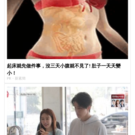
起床就先做件事，沒三天小腹就不見了! 肚子一天天變
小！
PR・新素簡