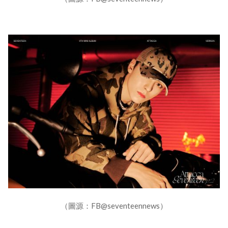
（圖源：FB@seventeennews）