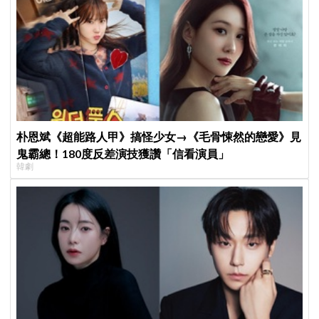
朴恩斌《超能路人甲》搞怪少女→《毛骨悚然的戀愛》見
鬼霸總！180度反差演技獲讚「信看演員」
韓劇