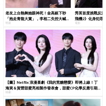
老友上台熱舞她眼神死！金高銀下秒
秀英首度挑戰反派
「抱走青龍大賞」，李相二失控大喊
飛機2》化身犯罪
明星
電影
「呀！」真情流露網笑翻
【圖】Netflix 浪漫喜劇《我的荒糖戀愛》即將上線！丁
海寅＆賀營甜蜜亮相製作發表會，甜蜜CP化學反應引期
韓劇
待