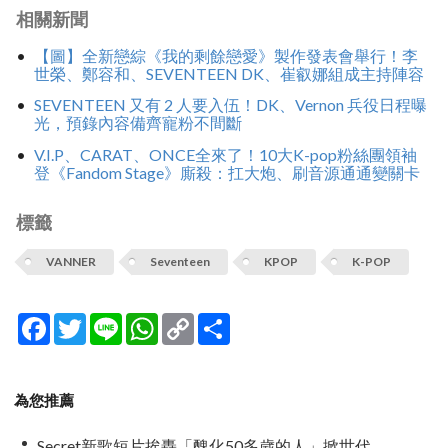
相關新聞
【圖】全新戀綜《我的剩餘戀愛》製作發表會舉行！李
世榮、鄭容和、SEVENTEEN DK、崔叡娜組成主持陣容
SEVENTEEN 又有 2 人要入伍！DK、Vernon 兵役日程曝
光，預錄內容備齊寵粉不間斷
V.I.P、CARAT、ONCE全來了！10大K-pop粉絲團領袖
登《Fandom Stage》廝殺：扛大炮、刷音源通通變關卡
標籤
VANNER
Seventeen
KPOP
K-POP
Facebook
Twitter
Line
WhatsApp
Copy
分
Link
享
為您推薦
Secret新歌短片挨轟「醜化50多歲的人」掀世代