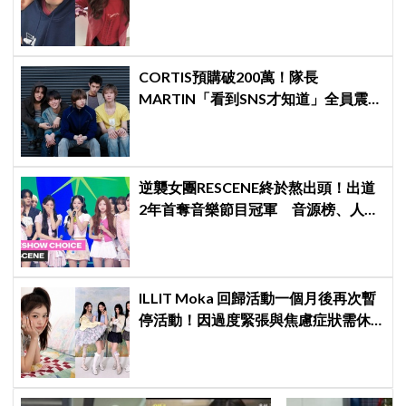
她長高超多，嚇我一跳
CORTIS預購破200萬！隊長
MARTIN「看到SNS才知道」全員震
驚：真的不敢相信
逆襲女團RESCENE終於熬出頭！出道
2年首奪音樂節目冠軍 音源榜、人氣
雙雙爆發
ILLIT Moka 回歸活動一個月後再次暫
停活動！因過度緊張與焦慮症狀需休
養，公司：將全力支持恢復健康