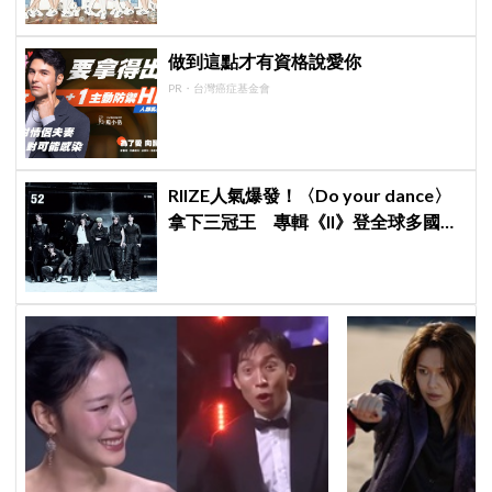
做到這點才有資格說愛你
PR・台灣癌症基金會
RIIZE人氣爆發！〈Do your dance〉
拿下三冠王 專輯《II》登全球多國排
行榜冠軍