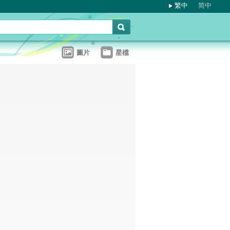
繁中
简中
圖片
星檔