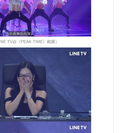
NE TV@《PEAK TIME》截圖）