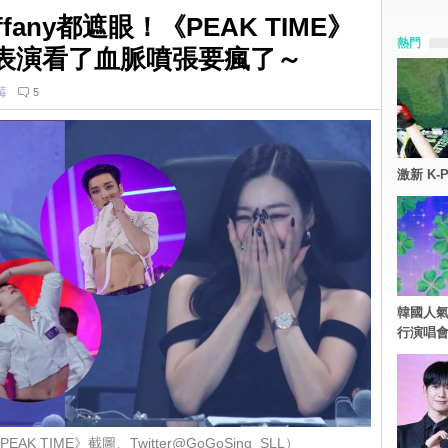
any都遮眼！《PEAK TIME》
熱門
表演看了血脈噴張要瘋了～
莓
5
激新 K-
韓國人氣
行演唱
AK TIME》截圖、Twitter@GoGoSing_SLL）