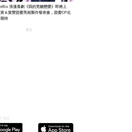
etflix 浪漫喜劇《我的荒糖戀愛》即將上
寅＆賀營甜蜜亮相製作發表會，甜蜜CP化
引期待
廣告
 App