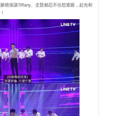
噴張讓Tiffany、圭賢都忍不住想遮眼，起光和
方！