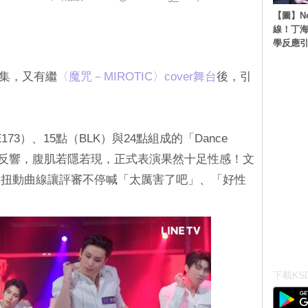
【圖】N
線！丁海
學反應
第6集，又有繼
‎〈魔咒－MIROTIC〉cover舞台
後，引
E173）、15點（BLK）與24點組成的「Dance
反響，腹肌若隱若現，正式表演果然十足性感！文
、扭動曲線讓評審不停喊「太厲害了吧」、「好性
下載KSD