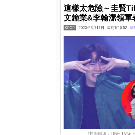
這樣太危險～圭賢Tiff
文鐘業&李翰潔領軍
KPOP
2023年3月17日 星期五10:52
草
（封面圖源：LINE TV@《PE