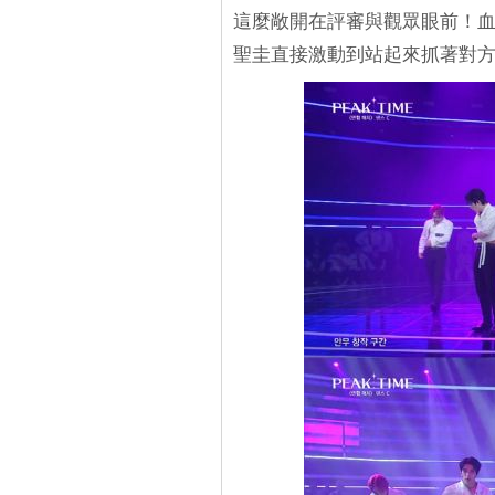
這麼敞開在評審與觀眾眼前！血脈
聖圭直接激動到站起來抓著對