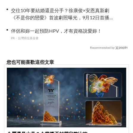
迷敲碗成功！
交往10年要結婚還是分手？徐康俊×安恩真新劇
《不是你的戀愛》首波劇照曝光，9月12日首播引
期待
伴侶和妳一起預防HPV，才有資格說愛妳！
PR・台灣癌症基金會
Recommended by
您也可能喜歡這些文章