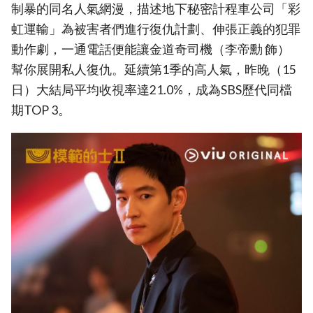
制暴的同名人氣網漫，描述地下秘密計程車公司「彩
虹運輸」為被害者們進行復仇計劃、伸張正義的犯罪
動作劇，一通電話便能讓金道奇司機（李帝勳 飾）
幫你展開私人復仇。延續第1季的高人氣，昨晚（15
日）大結局平均收視率達21.0%，成為SBS歷代同檔
期TOP 3。