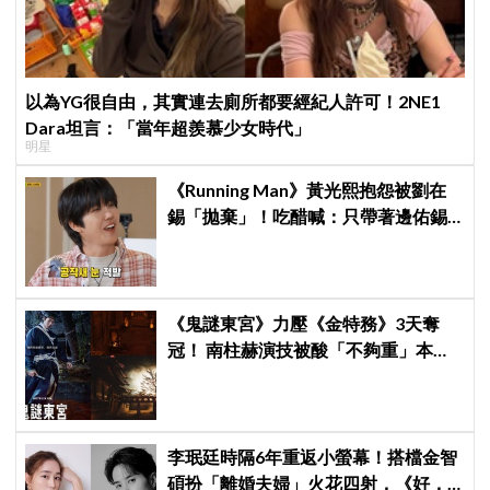
以為YG很自由，其實連去廁所都要經紀人許可！2NE1
Dara坦言：「當年超羨慕少女時代」
明星
《Running Man》黃光熙抱怨被劉在
錫「拋棄」！吃醋喊：只帶著邊佑錫
到處跑
《鬼謎東宮》力壓《金特務》3天奪
冠！ 南柱赫演技被酸「不夠重」本人
親回：刻意為之
李珉廷時隔6年重返小螢幕！搭檔金智
碩扮「離婚夫婦」火花四射，《好，