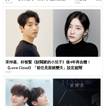
KPOP
韓劇
篇章
登場竟殺了「他」
宋仲基、朴智賢《財閥家的小兒子》後4年再合體！
《Love Cloud》「前任見面就變天」設定超鬧
韓劇