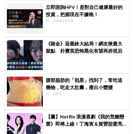
立即諮詢HPV！是對自己健康最好的
投資，把握現在不嫌晚！
PR・台灣癌症基金會
《賭金》迎最終大結局！網友揪最大
疑點 朴寶英恐怖黑化有望再拚視后
腹部脂肪的「剋星」找到了，常吃這
幾物，吃走大肚囊，瘦出小蠻腰
PR・新素簡
【圖】Netflix 浪漫喜劇《我的荒糖戀
愛》即將上線！丁海寅＆賀營甜蜜亮
相製作發表會，甜蜜CP化學反應引期