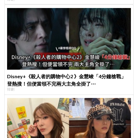
Disney+《殺人者的購物中心2 》金慧峻「4分鐘槍戰」
登熱搜！但便當領不完兩大主角全掛了⋯
韓劇