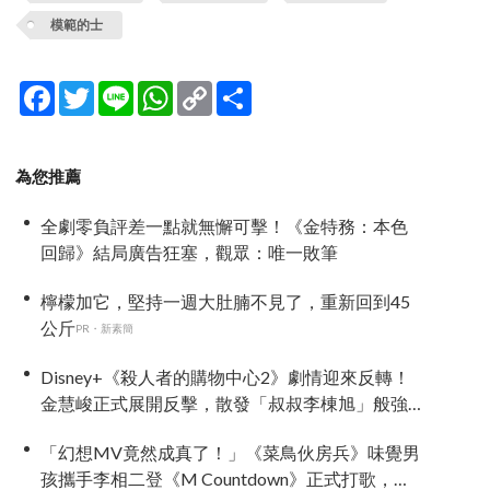
模範的士
Facebook
Twitter
Line
WhatsApp
Copy
分
Link
享
為您推薦
全劇零負評差一點就無懈可擊！《金特務：本色
回歸》結局廣告狂塞，觀眾：唯一敗筆
檸檬加它，堅持一週大肚腩不見了，重新回到45
公斤
PR・新素簡
Disney+《殺人者的購物中心2》劇情迎來反轉！
金慧峻正式展開反擊，散發「叔叔李棟旭」般強
大氣場
「幻想MV竟然成真了！」《菜鳥伙房兵》味覺男
孩攜手李相二登《M Countdown》正式打歌，劇