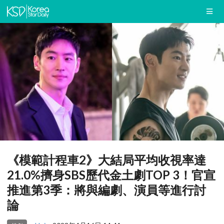
《模範計程車2》大結局平均收視率達
21.0%擠身SBS歷代金土劇TOP 3！官宣
推進第3季：將與編劇、演員等進行討
論