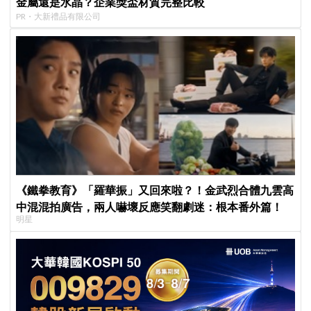
金屬還是水晶？企業獎盃材質完整比較
PR・大新禮品有限公司
《鐵拳教育》「羅華振」又回來啦？！金武烈合體九雲高
中混混拍廣告，兩人嚇壞反應笑翻劇迷：根本番外篇！
明星