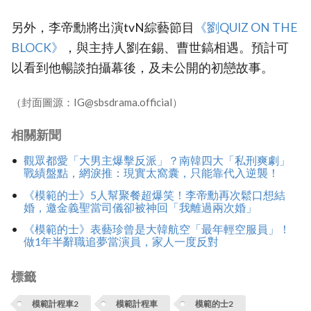
另外，李帝勳將出演tvN綜藝節目
‎《劉QUIZ ON THE
BLOCK》‎
，與主持人劉在錫、曹世鎬相遇。預計可
以看到他暢談拍攝幕後，及未公開的初戀故事。
（封面圖源：IG@sbsdrama.official）
相關新聞
觀眾都愛「大男主爆擊反派」？南韓四大「私刑爽劇」
戰績盤點，網淚推：現實太窩囊，只能靠代入逆襲！
《模範的士》5人幫聚餐超爆笑！李帝勳再次鬆口想結
婚，邀金義聖當司儀卻被神回「我離過兩次婚」
《模範的士》表藝珍曾是大韓航空「最年輕空服員」！
做1年半辭職追夢當演員，家人一度反對
標籤
模範計程車2
模範計程車
模範的士2