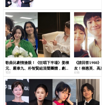
待
歌曲比劇情搶眼！《狂唱下半場》姜棟
《請回答1988》
元、嚴泰九、朴智賢組混聲團體，劇中
友！柳惠英、高庚
電影
綜藝
曲《Love Is》超洗腦
告公開，暖心互動