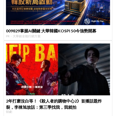
009829掌握AI關鍵 大華韓國KOSPI 50今強勢開募
PR・大華銀全能行銷方案
2年打磨沒白等！《殺人者的購物中心2》首播話題炸
裂，李棟旭放話：第三季找我，我就拍
韓劇