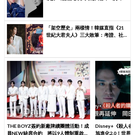
離婚吧》定檔8月
「架空歷史」兩樣情！韓媒直指《21
世紀大君夫人》三大敗筆：考證、社
會觀、女性敘事全垮！讚《我的王室
死對頭》諷刺到位
THE BOYZ簽約新廠牌續團體活動！成
Disney+《殺人
員NEW缺席合約 將以9人體制重啟新
旭進化2.0！世界