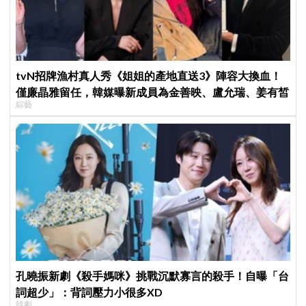
tvN招牌漁村真人秀《姐姐的產地直送3》陣容大換血！
僅廉晶雅留任，韓媒曝新成員為金善映、盧允瑞、姜有皙
綜藝
孔曉振新劇《殺手媽咪》挑戰沉默寡言的殺手！自曝「台
詞超少」：背詞壓力小很多XD
韓劇