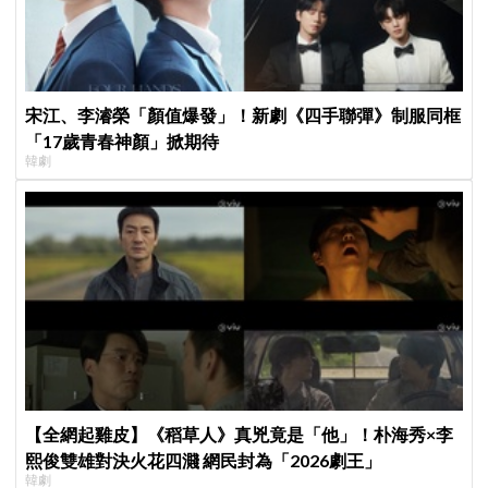
宋江、李濬榮「顏值爆發」！新劇《四手聯彈》制服同框
「17歲青春神顏」掀期待
韓劇
【全網起雞皮】《稻草人》真兇竟是「他」！朴海秀×李
熙俊雙雄對決火花四濺 網民封為「2026劇王」
韓劇