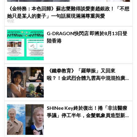
《金特務：本色回歸》蘇志燮難得談愛妻趙銀政！「不想
她只是某人的妻子」一句話展現滿滿尊重與愛
明星
G-DRAGON快閃店 即將於8月13日登
陸香港
《鐵拳教育》「羅華振」又回來
啦？！金武烈合體九雲高中混混拍廣
告，兩人嚇壞反應笑翻劇迷：根本番
外篇！
SHINee Key終於復出！捲「非法醫療
爭議」停工半年，金髮氣象員造型新
專輯預告、韓網評價兩極