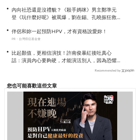
內向社恐還是沒禮貌？《殺手媽咪》男主鄭準元
登《玩什麼好呢》被罵爆，劉在錫、孔曉振狂救
場也帶不動
伴侶和妳一起預防HPV，才有資格說愛妳！
PR・台灣癌症基金會
比起顏值，更相信演技！許南俊暴紅後吐真心
話：演員內心要夠硬，才能演活別人，因為恐懼
讓我更專注
Recommended by
您也可能喜歡這些文章