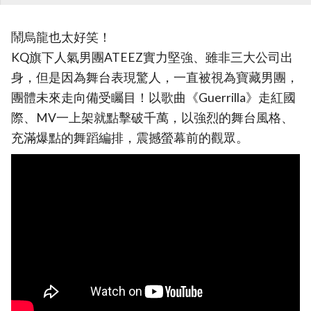
鬧烏龍也太好笑！
KQ旗下人氣男團ATEEZ實力堅強、雖非三大公司出
身，但是因為舞台表現驚人，一直被視為寶藏男團，
團體未來走向備受矚目！以歌曲《Guerrilla》走紅國
際、MV一上架就點擊破千萬，以強烈的舞台風格、
充滿爆點的舞蹈編排，震撼螢幕前的觀眾。