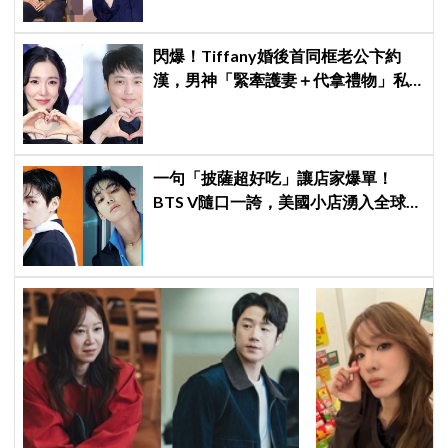
閃爆！Tiffany婚後首同框老公卞約
漢，男神「緊牽護妻＋代拿禮物」私
下甜度超標
一句「披薩超好吃」讓店家爆單！
BTS V隨口一誇，美國小店湧入全球
ARMY擠爆