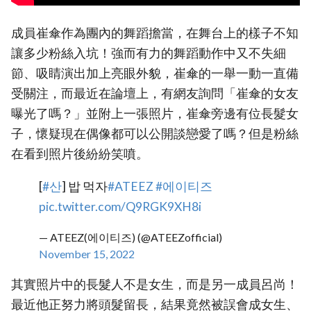
成員崔傘作為團內的舞蹈擔當，在舞台上的樣子不知
讓多少粉絲入坑！強而有力的舞蹈動作中又不失細
節、吸睛演出加上亮眼外貌，崔傘的一舉一動一直備
受關注，而最近在論壇上，有網友詢問「崔傘的女友
曝光了嗎？」並附上一張照片，崔傘旁邊有位長髮女
子，懷疑現在偶像都可以公開談戀愛了嗎？但是粉絲
在看到照片後紛紛笑噴。
[
#산
] 밥 먹자
#ATEEZ
#에이티즈
pic.twitter.com/Q9RGK9XH8i
— ATEEZ(에이티즈) (@ATEEZofficial)
November 15, 2022
其實照片中的長髮人不是女生，而是另一成員呂尚！
最近他正努力將頭髮留長，結果竟然被誤會成女生、