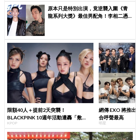
原本只是特別出演，竟逆襲入圍《青
龍系列大獎》最佳男配角！李相二憑
《菜鳥伙房兵》黃錫浩寫下「最強特
別出演」傳奇
限額40人＋提前2天突襲！
網傳 EXO 將推
BLACKPINK 10週年活動遭轟「敷
合呼聲最高
KPOP
明星
衍」，YG急證實：4人確定完全體出席