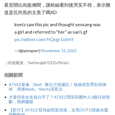
甚至鬧出烏龍傳聞，讓粉絲看到後哭笑不得，表示難
道是呂尚長的太美了嗎XD
knetz saw this pic and thought yeosang was
a girl and referred to “her” as san’s gf
pic.twitter.com/HQvgr1otmY
— (@yeospurr)
November 15, 2022
（封面圖源：Twitter@ATEEZofficial）
相關新聞
ATEEZ崔傘〈Bad〉舞台片段爆紅！無袖造型秀壯碩身
材 席捲Reels、Shorts演算法
才發現有女友就分手了？ATEEZ潤浩與圈外人3個月前情
斷，韓網傻眼
【影片】ATEEZ 旼琦啟程新加坡，全黑OOTD搭銀灰髮
帥翻粉絲