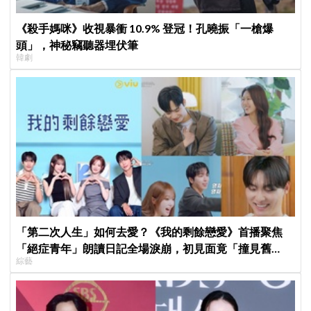
《殺手媽咪》收視暴衝 10.9% 登冠！孔曉振「一槍爆
頭」，神秘竊聽器埋伏筆
韓劇
「第二次人生」如何去愛？《我的剩餘戀愛》首播聚焦
「絕症青年」朗讀日記全場淚崩，初見面竟「撞見舊
綜藝
識」！