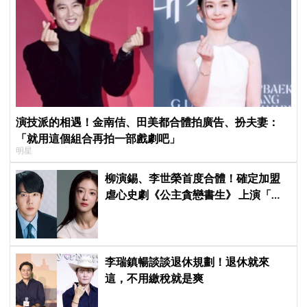
演技派的相遇！金南佶、田美都合體拍廣告、扮夫妻：
「就用這個組合再拍一部戲劇吧」
明星
柳演錫、李世榮首度合體！確定加盟
虐心史劇《公主貪戀書生》 上演「朝
鮮版羅密歐與茱麗葉」
李瑞鎮暢談談退休規劃！退休就來
這，不用繳稅就是爽