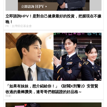
立即諮詢HPV！是對自己健康最好的投資，把握現在不嫌
晚！
PR・台灣癌症基金會
「如果有妹妹，想介紹給你！」《財閥X刑警2》安普賢
收過的最棒讚美，連哥哥們都認證的好品格～
韓劇