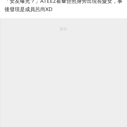
「女友曝光？」ATEEZ崔傘合照身旁出現長髮女，事
後發現是成員呂尚XD
廣告