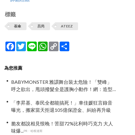
標籤
崔傘
呂尚
ATEEZ
Facebook
Twitter
Line
WhatsApp
Copy
分
Link
享
為您推薦
BABYMONSTER 雅譞舞台裝太危險！「雙峰」
呼之欲出，甩頭撥髮全是護胸小動作！網：造型
師出來謝罪
「李昇基、泰民全都能搞死！」車佳媛狂言錄音
曝光，搬家當天拒退105億保證金、糾紛再升級
脆友都說相見恨晚！苦甜72%比利時巧克力 大人
味爆...
PR・哈根達斯