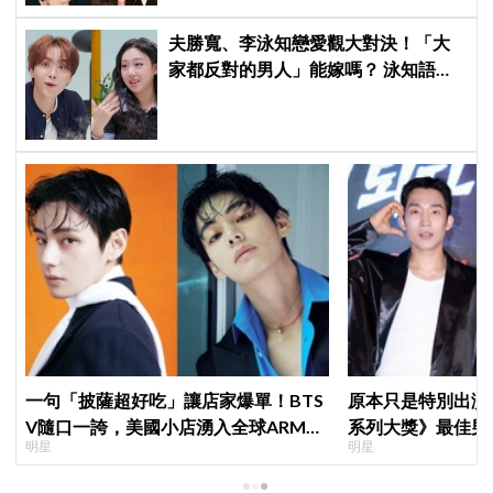
夫勝寬、李泳知戀愛觀大對決！「大
家都反對的男人」能嫁嗎？ 泳知語出
驚人讓網全急了：千萬要小心
一句「披薩超好吃」讓店家爆單！BTS
原本只是特別出演
V隨口一誇，美國小店湧入全球ARMY
系列大獎》最佳男
明星
明星
擠爆
鳥伙房兵》黃錫浩
演」傳奇