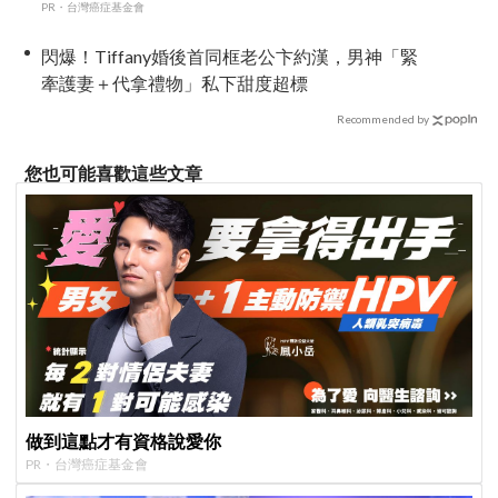
PR・台灣癌症基金會
閃爆！Tiffany婚後首同框老公卞約漢，男神「緊
牽護妻＋代拿禮物」私下甜度超標
Recommended by
您也可能喜歡這些文章
做到這點才有資格說愛你
PR・台灣癌症基金會