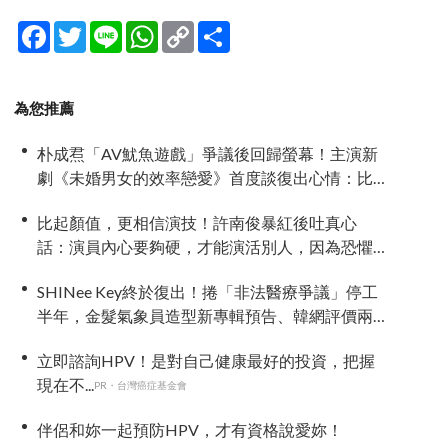
Facebook
Twitter
Line
WhatsApp
Copy
分
Link
享
為您推薦
朴成焄「AV魷魚遊戲」爭議後回歸螢幕！主演新
劇《未婚男女的效率戀愛》首度談復出心情：比
以往更謹慎
比起顏值，更相信演技！許南俊暴紅後吐真心
話：演員內心要夠硬，才能演活別人，因為恐懼
讓我更專注
SHINee Key終於復出！捲「非法醫療爭議」停工
半年，金髮氣象員造型新專輯預告、韓網評價兩
極
立即諮詢HPV！是對自己健康最好的投資，把握
現在不...
PR・台灣癌症基金會
伴侶和妳一起預防HPV，才有資格說愛妳！