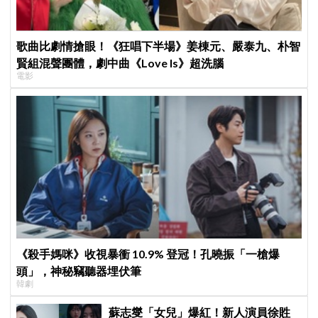
歌曲比劇情搶眼！《狂唱下半場》姜棟元、嚴泰九、朴智
賢組混聲團體，劇中曲《Love Is》超洗腦
電影
《殺手媽咪》收視暴衝 10.9% 登冠！孔曉振「一槍爆
頭」，神秘竊聽器埋伏筆
韓劇
蘇志燮「女兒」爆紅！新人演員徐貹