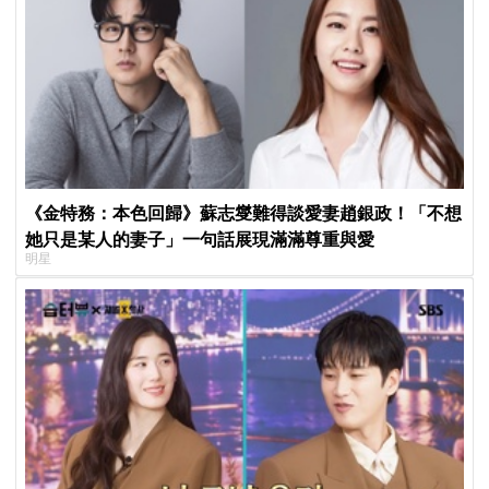
《金特務：本色回歸》蘇志燮難得談愛妻趙銀政！「不想
她只是某人的妻子」一句話展現滿滿尊重與愛
明星