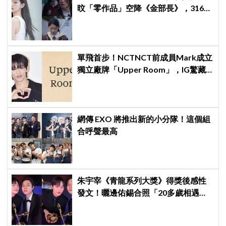
旼「零作品」空降《金部長》，316萬
舊片被挖出網驚呆：星味藏不住！
單飛首步！NCTNCT前成員Mark成立
獨立廠牌「Upper Room」，IG驚藏
聖經暗號
網傳 EXO 將推出新的小分隊！這個組
合呼聲最高
朱宇宰《青龍系列大獎》得獎後感性
發文！曬邊佑錫合照「20多歲相遇，
如今一起站上頒獎舞台」