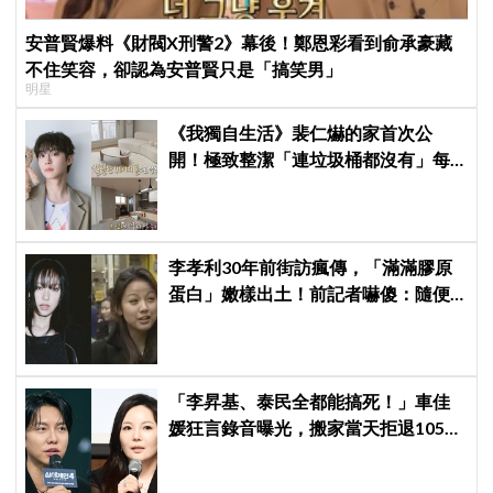
安普賢爆料《財閥X刑警2》幕後！鄭恩彩看到俞承豪藏
不住笑容，卻認為安普賢只是「搞笑男」
明星
《我獨自生活》裴仁爀的家首次公
開！極致整潔「連垃圾桶都沒有」每
天必做一件事
李孝利30年前街訪瘋傳，「滿滿膠原
蛋白」嫩樣出土！前記者嚇傻：隨便
選到傳奇
「李昇基、泰民全都能搞死！」車佳
媛狂言錄音曝光，搬家當天拒退105億
保證金、糾紛再升級