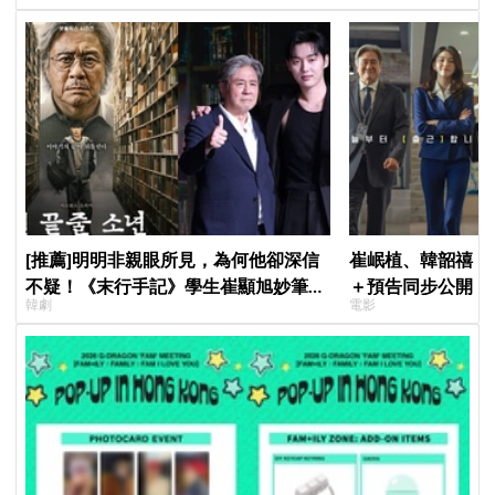
[推薦]明明非親眼所見，為何他卻深信
崔岷植、韓韶禧《
不疑！《末行手記》學生崔顯旭妙筆生
＋預告同步公開！
韓劇
電影
花讓老師崔岷植一步步深陷
美女CEO