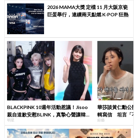
2026 MAMA大獎 定檔 11 月大阪京瓷
巨蛋舉行，連續兩天點燃 K-POP 狂熱
BLACKPINK 10週年活動惹議！Jisoo
華莎談黃仁勳公開
親自道歉安慰BLINK，真摯心聲讓韓網
輯寫信 坦言「不
明星
綜藝
直呼：「看了心裡好暖」
來」