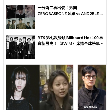
一分為二再出發！男團
ZEROBASEONE 延續 vs AND2BLE 重
生，同門分裂「雙團對決」5月同時出
擊
BTS 第七次登頂 Billboard Hot 100 再
寫新歷史！〈SWIM〉席捲全球榜單～