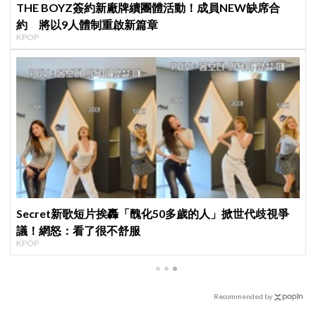
THE BOYZ簽約新廠牌續團體活動！成員NEW缺席合
約 將以9人體制重啟新篇章
KPOP
Secret新歌短片挨轟「醜化50多歲的人」掀世代歧視爭
議！網怒：看了很不舒服
KPOP
Recommended by