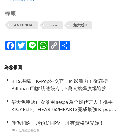
標籤
ANTENNA
Jessi
第六感3
Facebook
Twitter
Line
WhatsApp
Copy
分
Link
享
為您推薦
BTS 堪稱「K-Pop外交官」的影響力！從霸榜
Billboard到參訪總統府，5萬人擠爆廣場迎接
樂天免稅店再次啟用 aespa 為全球代言人！攜手
KICKFLIP、HEARTS2HEARTS完成最強 K-pop 代
言陣容
伴侶和妳一起預防HPV，才有資格說愛妳！
PR・台灣癌症基金會