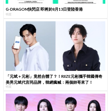
G-DRAGON快閃店 即將於8月13日登陸香港
明星
「元斌＋元彬」竟然合體了？！RIIZE元彬攜手韓國傳奇
美男元斌代言同品牌，韓網瘋喊：兩個帥哥來了！
明星