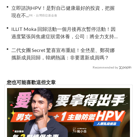
立即諮詢HPV！是對自己健康最好的投資，把握
現在不...
PR・台灣癌症基金會
ILLIT Moka 回歸活動一個月後再次暫停活動！因
過度緊張與焦慮症狀需休養，公司：將全力支持
恢復健康
二代女團 Secret 驚喜宣布重組！全烋星、鄭荷娜
攜新成員回歸，韓網熱議：非要選新成員嗎？
Recommended by
您也可能喜歡這些文章