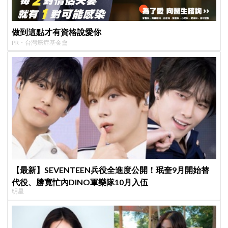
做到這點才有資格說愛你
PR・台灣癌症基金會
【最新】SEVENTEEN兵役全進度公開！珉奎9月開始替
代役、勝寛忙內DINO軍樂隊10月入伍
明星