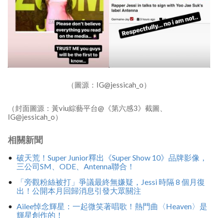
（圖源：IG@jessicah_o）
（封面圖源：黃viu綜藝平台@《第六感3》截圖、
IG@jessicah_o）
相關新聞
破天荒！Super Junior釋出《Super Show 10》品牌影像，
三公司SM、ODE、Antenna聯合！
「旁觀粉絲被打」爭議最終無嫌疑，Jessi 時隔 8 個月復
出！公開本月回歸消息引發大眾關注
Ailee悼念輝星：一起微笑著唱歌！熱門曲〈Heaven〉是
輝星創作的！