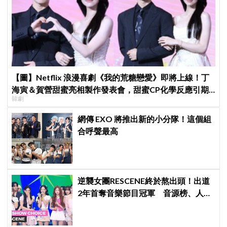
【圖】Netflix 浪漫喜劇《我的荒糖戀愛》即將上線！丁
海寅＆賀營甜蜜亮相製作發表會，甜蜜CP化學反應引期
韓劇
待
網傳 EXO 將推出新的小分隊！這個組
合呼聲最高
逆襲女團RESCENE終於熬出頭！出道
2年首奪音樂節目冠軍 音源榜、人氣
雙雙爆發