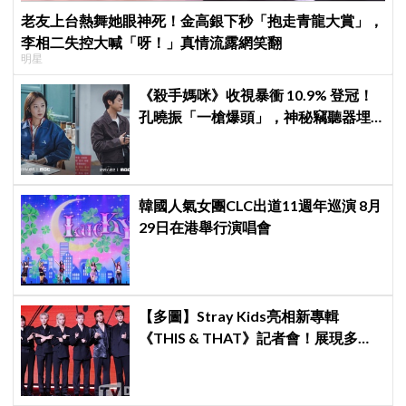
老友上台熱舞她眼神死！金高銀下秒「抱走青龍大賞」，
李相二失控大喊「呀！」真情流露網笑翻
明星
《殺手媽咪》收視暴衝 10.9% 登冠！
孔曉振「一槍爆頭」，神秘竊聽器埋
伏筆
韓國人氣女團CLC出道11週年巡演 8月
29日在港舉行演唱會
【多圖】Stray Kids亮相新專輯
《THIS & THAT》記者會！展現多才
全能與滿滿自信，預告「以熱治熱」
炸裂夏日音樂圈