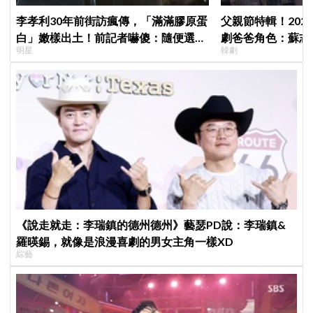
李孝利30年前街訪瘋傳，「滿滿膠原蛋
父親節特輯！202
白」嫩樣出土！前記者嚇傻：隨便選到
劇爸爸角色：蘇志燮
明星
韓劇
傳奇
命都可以不要
《說走就走：李瑞鎮的德州德州》藝瑟PD說：李瑞鎮&
羅暎錫，就像是浪漫喜劇的男女主角一樣XD
綜藝