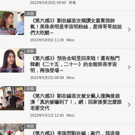
2022年5月20日 09:00
草莓
綜藝
《第六感3》劉在錫首次稱讚女嘉賓很帥
氣！美珠表明是李宙明粉絲，惹得哥哥姐姐
們大吃醋～
2022年5月8日 11:39
Mico
綜藝
《第六感3》預告全昭旻回來啦！還有熱門
韓劇《二十五，二十一》的全能班長李宙
明，兩強登場～
2022年5月2日 09:59
Mico
綜藝
《第六感3》劉在錫首次被女藝人撞胸後崩
潰「真的被嚇到了！」網：回家後要怎麼跟
老婆交代
2022年5月1日 12:45
Mico
明星
《第六感3》美珠問劉在錫：歐巴，我這個