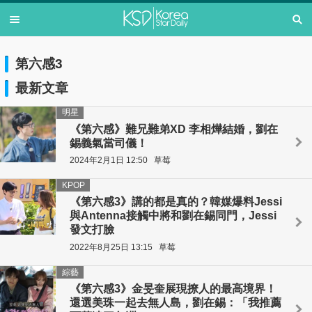
第六感3
最新文章
明星
《第六感》難兄難弟XD 李相燁結婚，劉在
錫義氣當司儀！
2024年2月1日 12:50
草莓
KPOP
《第六感3》講的都是真的？韓媒爆料Jessi
與Antenna接觸中將和劉在錫同門，Jessi
發文打臉
2022年8月25日 13:15
草莓
綜藝
《第六感3》金旻奎展現撩人的最高境界！
還選美珠一起去無人島，劉在錫：「我推薦