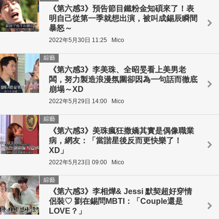
《第六感3》預告節目鐵粉金知碩來了！表
明自己從第一季就想出演，被叫成錫辰瞬間
暴怒～
2022年5月30日 11:25
Mico
綜藝
《第六感3》李美珠、全昭旻看上美男老
闆，努力製造浪漫氛圍卻因為一句話而徹底
崩塌～XD
2022年5月29日 14:00
Mico
綜藝
《第六感3》美珠瘋狂撒嬌其實是偶像職業
病，網友：「當諧星後反而更快樂了！
XD」
2022年5月23日 09:00
Mico
綜藝
《第六感3》李相燁& Jessi 默契超好穿情
侶裝♡ 劉在錫問MBTI：「Couple還是
LOVE？」