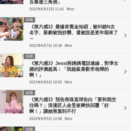
百慕達三角洲」
2022年6月12日 11:41
Mico
綜藝
《第六感3》最慘來賓金知碩，被叫錯N次
名字、新劇被指抄襲、還被說是更年期來了
～
2022年6月7日 10:38
Mico
綜藝
《第六感3》Jessi與媽媽電話連線，對準女
婿的評價超高：「我超級喜歡李相燁的
啊！」
2022年6月6日 10:55
Mico
綜藝
《第六感3》預告美珠直球告白「要和我交
往嗎？」浪漫匠人金旻奎爽快回覆「好
啊！」讓她害羞到不行
2022年6月5日 12:08
Mico
綜藝