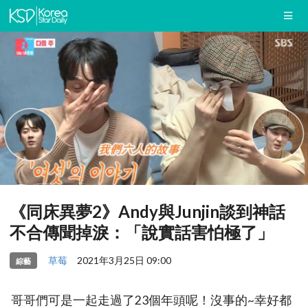
《同床異夢2》Andy與Junjin談到神話
不合傳聞掉淚：「說實話害怕極了」
草莓
2021年3月25日 09:00
綜藝
哥哥們可是一起走過了23個年頭呢！沒事的~幸好都