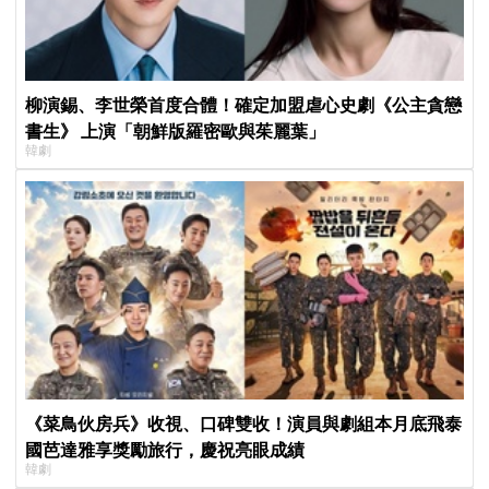
柳演錫、李世榮首度合體！確定加盟虐心史劇《公主貪戀
書生》 上演「朝鮮版羅密歐與茱麗葉」
韓劇
《菜鳥伙房兵》收視、口碑雙收！演員與劇組本月底飛泰
國芭達雅享獎勵旅行，慶祝亮眼成績
韓劇