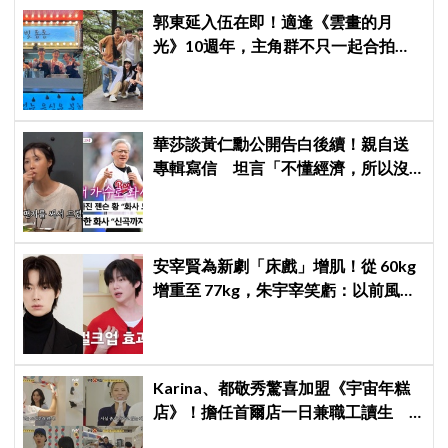
郭東延入伍在即！適逢《雲畫的月
光》10週年，主角群不只一起合拍畫
報，還錄製特別節目
華莎談黃仁勳公開告白後續！親自送
專輯寫信 坦言「不懂經濟，所以沒
認出來」
安宰賢為新劇「床戲」增肌！從 60kg
增重至 77kg，朱宇宰笑虧：以前風吹
就會倒
Karina、都敬秀驚喜加盟《宇宙年糕
店》！擔任首爾店一日兼職工讀生
李泳知一句話意外成真