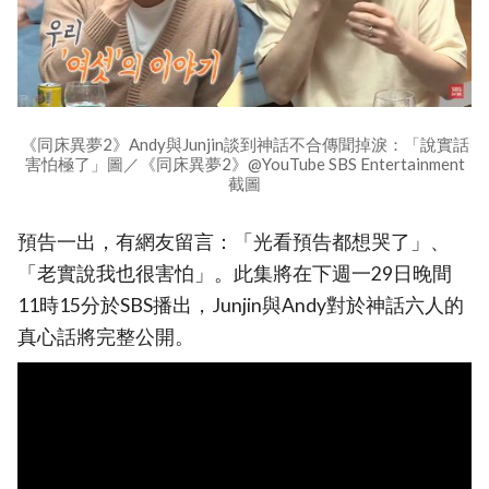
《同床異夢2》Andy與Junjin談到神話不合傳聞掉淚：「說實話
害怕極了」圖／《同床異夢2》@YouTube SBS Entertainment
截圖
預告一出，有網友留言：「光看預告都想哭了」、
「老實說我也很害怕」。此集將在下週一29日晚間
11時15分於SBS播出，Junjin與Andy對於神話六人的
真心話將完整公開。