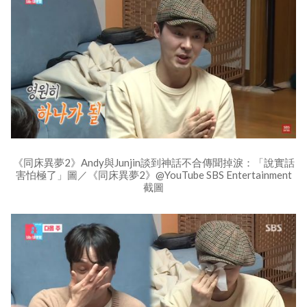
《同床異夢2》Andy與Junjin談到神話不合傳聞掉淚：「說實話
害怕極了」圖／《同床異夢2》@YouTube SBS Entertainment
截圖