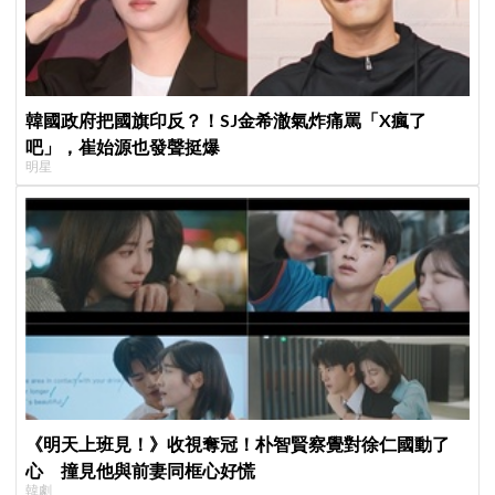
韓國政府把國旗印反？！SJ金希澈氣炸痛罵「X瘋了
吧」，崔始源也發聲挺爆
明星
《明天上班見！》收視奪冠！朴智賢察覺對徐仁國動了
心 撞見他與前妻同框心好慌
韓劇