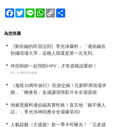
Facebook
Twitter
Line
WhatsApp
Copy
分
Link
享
為您推薦
《劉在錫的民宿法則》李光洙爆料：「邊佑錫在
拍攝現場大哭，這種人我還是第一次見到」
伴侶和妳一起預防HPV，才有資格說愛妳！
PR・台灣癌症基金會
《鬼怪10周年旅行》笑淚交織！孔劉即席現場求
婚，「柳會長」金成謙深情影片令全場淚崩
池睿恩爆料邊佑錫真實性格！直言他「聽不懂人
話」，李光洙神回應令全場爆笑XD
人氣綜藝《大逃脫》新一季卡司曝光！「元老成