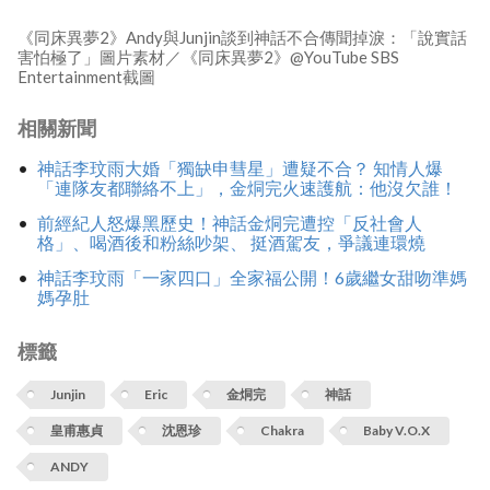
《同床異夢2》Andy與Junjin談到神話不合傳聞掉淚：「說實話
害怕極了」圖片素材／《同床異夢2》@YouTube SBS
Entertainment截圖
相關新聞
神話李玟雨大婚「獨缺申彗星」遭疑不合？ 知情人爆
「連隊友都聯絡不上」，金烔完火速護航：他沒欠誰！
前經紀人怒爆黑歷史！神話金烔完遭控「反社會人
格」、喝酒後和粉絲吵架、 挺酒駕友，爭議連環燒
神話李玟雨「一家四口」全家福公開！6歲繼女甜吻準媽
媽孕肚
標籤
Junjin
Eric
金烔完
神話
皇甫惠貞
沈恩珍
Chakra
Baby V.O.X
ANDY