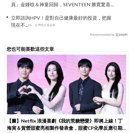
員」金鍾旼＆神童回歸，SEVENTEEN 勝寛驚喜
加盟，姜鎬童缺席成最大焦點
立即諮詢HPV！是對自己健康最好的投資，把握
現在不...
PR・台灣癌症基金會
Recommended by
您也可能喜歡這些文章
【圖】Netflix 浪漫喜劇《我的荒糖戀愛》即將上線！丁
海寅＆賀營甜蜜亮相製作發表會，甜蜜CP化學反應引期