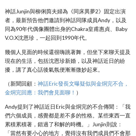
神話Junjin與柳俐藇夫婦為《同床異夢2》固定出演
者，最新預告他們邀請到神話同隊成員Andy，以及
同為90年代偶像團體出身的Chakra皇甫惠貞、Baby
V.O.X沈恩珍，一起回到1990年代。
幾個人見面的時候還很嗨跳著舞，但坐下來聊天提及
現在的生活，包括沈恩珍新婚，以及神話近日的紛
擾，講了真心話後氣氛便漸漸微妙起來。
（新聞回顧：
‎神話Eric發長文曝疑似與金烔完不合，
金烔完回應：我們會見面聊！
）
Andy提到了神話近日Eric與金烔完的不合傳聞：「我
們六個成員，感覺都是差不多的性格。某些東西一直
累積累積著，錯過了和解的時機。」Junjin則說：
「當然有要小心的地方，覺得沒有我們成員們不會那