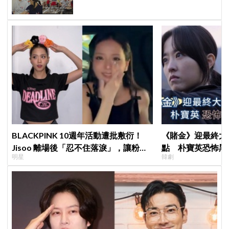
BLACKPINK 10週年活動遭批敷衍！
《賭金》迎最終大
Jisoo 離場後「忍不住落淚」，讓粉絲
點 朴寶英恐怖黑
明星
韓劇
看了好心疼