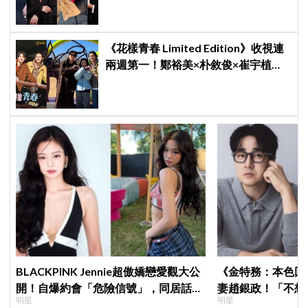
《花樣青春 Limited Edition》收視連
兩週第一！鄭裕美×朴敘俊×崔宇植窮
遊笑料不斷，崔宇植陷「內褲危機」
直喊：可以出賣靈魂
BLACKPINK Jennie超傲嬌戀愛觀大公
《金特務：本色回
開！自爆約會「危險信號」，同居話題
妻趙銀政！「不想
明星
明星
曖昧喊卡留懸念
一句話展現滿滿尊