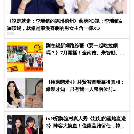
《說走就走：李瑞鎮的德州德州》藝瑟PD說：李瑞鎮&
羅暎錫，就像是浪漫喜劇的男女主角一樣XD
綜藝
劉在錫新網路綜藝《要一起吃拉麵
嗎？》7月開播！金南佶、朱智勛、尹
敬浩同行展開美食之旅
《換乘戀愛4》朴賢智首曝幕後真相：
錄製才知「只有我一人帶兩位前
任」！與趙有植只是好姐弟，不是情
侶
tvN招牌漁村真人秀《姐姐的產地直送
3》陣容大換血！僅廉晶雅留任，韓媒
曝新成員為金善映、盧允瑞、姜有皙