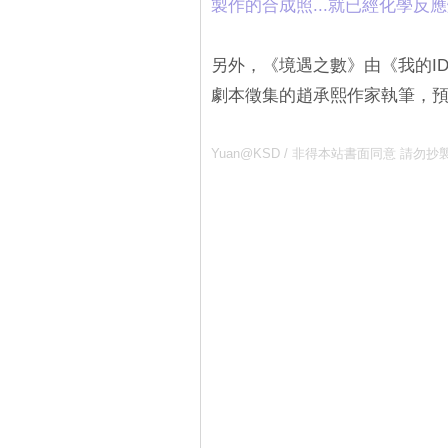
製作的合成照...就已經化學反
另外，《境遇之數》由《我的ID
劇本徵集的趙承熙作家執筆，預
Yuan@KSD / 非得本站書面同意 