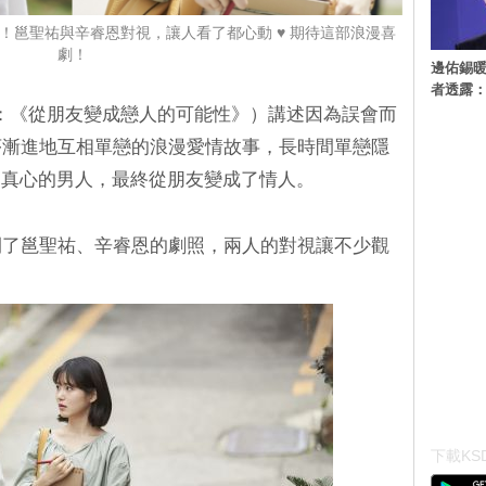
開！邕聖祐與辛睿恩對視，讓人看了都心動 ♥ 期待這部浪漫喜
劇！
邊佑錫
者透露
譯：《從朋友變成戀人的可能性》）講述因為誤會而
序漸進地互相單戀的浪漫愛情故事，長時間單戀隱
己真心的男人，最終從朋友變成了情人。
開了邕聖祐、辛睿恩的劇照，兩人的對視讓不少觀
下載KSD