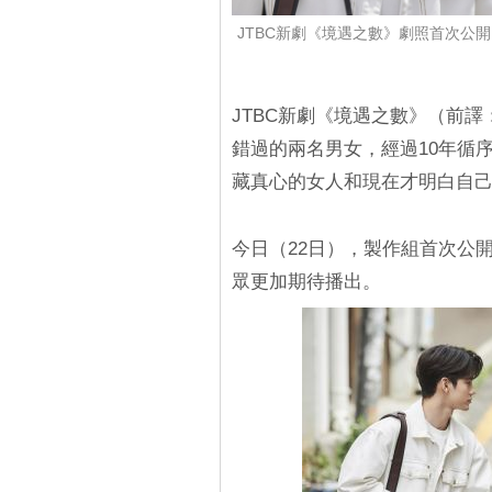
JTBC新劇《境遇之數》劇照首次公
JTBC新劇《境遇之數》（前
錯過的兩名男女，經過10年循
藏真心的女人和現在才明白自
今日（22日），製作組首次公
眾更加期待播出。