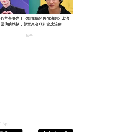
暖心善舉曝光！《劉在錫的民宿法則》出演
：因他的捐款，兒童患者順利完成治療
廣告
 App