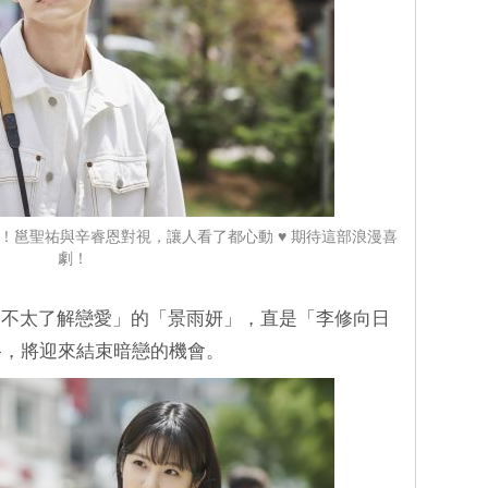
開！邕聖祐與辛睿恩對視，讓人看了都心動 ♥ 期待這部浪漫喜
劇！
「不太了解戀愛」的「景雨妍」，直是「李修向日
路，將迎來結束暗戀的機會。