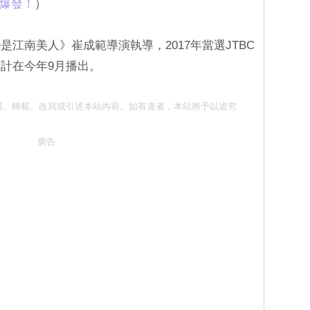
應爆發！
）
是江南美人》崔成範導演執導，2017年當選JTBC
計在今年9月播出。
請勿抄襲、轉載、改寫或引述本站內容。如有違者，本站將予以追究
廣告