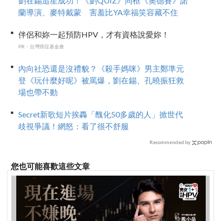
劉在錫追星成功！《劉QUIZ》同框《奧德賽》諾
蘭導演、麥特戴蒙 害羞比YA幸福笑容藏不住
伴侶和妳一起預防HPV，才有資格說愛妳！
PR・台灣癌症基金會
內向社恐還是沒禮貌？《殺手媽咪》男主鄭準元
登《玩什麼好呢》被罵爆，劉在錫、孔曉振狂救
場也帶不動
Secret新歌短片挨轟「醜化50多歲的人」掀世代
歧視爭議！網怒：看了很不舒服
Recommended by
您也可能喜歡這些文章