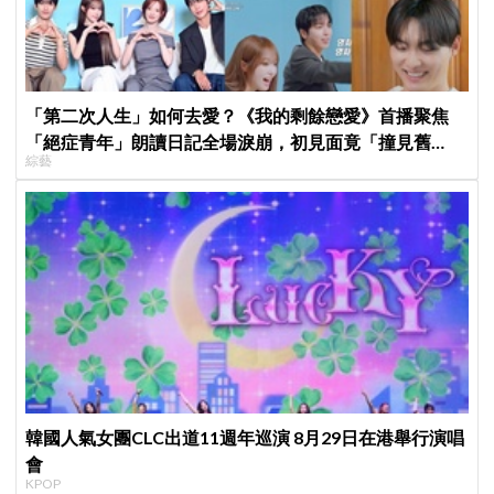
「第二次人生」如何去愛？《我的剩餘戀愛》首播聚焦
「絕症青年」朗讀日記全場淚崩，初見面竟「撞見舊
綜藝
識」！
韓國人氣女團CLC出道11週年巡演 8月29日在港舉行演唱
會
KPOP