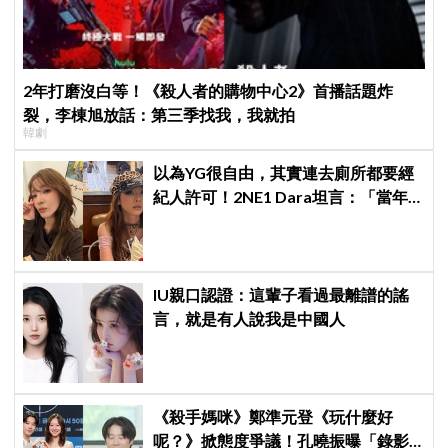
2年打磨沒白等！《殺人者的購物中心2》首播話題炸
裂，李棟旭放話：第三季找我，我就拍
韓劇
以為YG很自由，其實連去廁所都要經
紀人許可！2NE1 Dara坦言：「當年
超羨慕少女時代」
IU親口認證：這輩子看過最離譜的謠
言，就是有人說我是中國人
《殺手媽咪》鄭準元登《玩什麼好
呢？》掀態度爭議！孔曉振曝「錄影