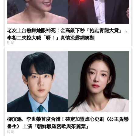
老友上台熱舞她眼神死！金高銀下秒「抱走青龍大賞」，
李相二失控大喊「呀！」真情流露網笑翻
明星
柳演錫、李世榮首度合體！確定加盟虐心史劇《公主貪戀
書生》 上演「朝鮮版羅密歐與茱麗葉」
韓劇