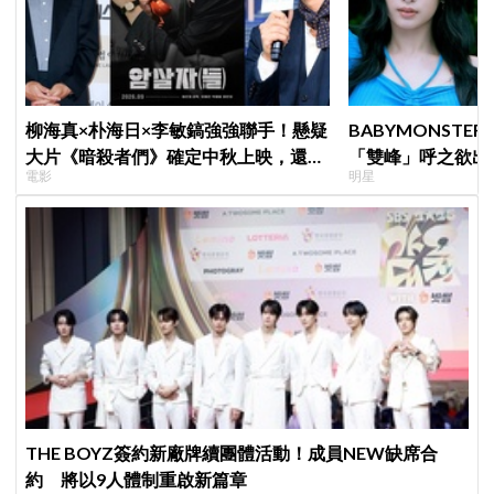
柳海真×朴海日×李敏鎬強強聯手！懸疑
BABYMONSTE
大片《暗殺者們》確定中秋上映，還原
「雙峰」呼之欲出
電影
明星
1974韓第一夫人暗殺疑雲
小動作！網：造型
THE BOYZ簽約新廠牌續團體活動！成員NEW缺席合
約 將以9人體制重啟新篇章