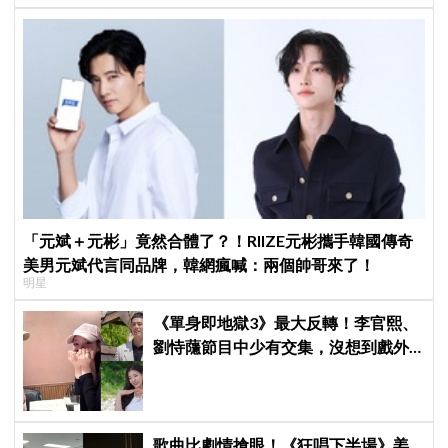
「元斌＋元彬」竟然合體了？！RIIZE元彬攜手韓國傳奇
美男元斌代言同品牌，韓網瘋喊：兩個帥哥來了！
明星
《單身即地獄3》最大反轉！李官熙、
劉恃蘟節目中少有交集，沒想到戲外
低調交往成真，甜蜜約會照曝光
歌曲比劇情搶眼！《狂唱下半場》姜