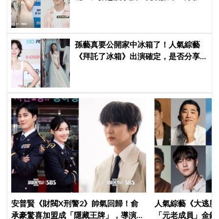
後真的吐了」心疼喊：沒能救你
孫藝真要公開家中冰箱了！人氣綜藝
《拜託了冰箱》出演確定，是否分享
與玄彬婚後日常掀期待
安普賢《財閥X刑警2》帥氣回歸！俞
人氣綜藝《大逃脫
承豪驚喜加盟成「隱藏王牌」，導演笑
「元老成員」金鍾