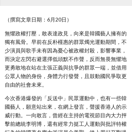
（撰寫文章日期：6月20日）
無懼政權打壓，敢表達政見，向來是韓國藝人擁有的
獨有風骨。早前在反朴槿惠的群眾燭光運動期間，不
少演員與歌手未有因為憂心被政權封殺，影響事業，
而決定左閃右避選擇低頭默不作聲，反而無畏無懼地
更勇敢地在站在主張正義與抗爭的群眾一端，並借用
公眾人物的身份，身體力行發聲，且鼓動國民爭取更
自由的社會未來。
今次香港爆發的「反送中」民眾運動中，也有一些韓
國藝人，願意站出來，在網上發言，聲援香港人的示
威行動。一向敢言，曾經在主持的電視節目內大力抨
擊前總統李明博，還有經常力挺工人運動與批評特權