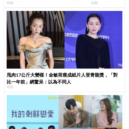
韓劇
綜藝
曝：太有存在感決定提前登場
SEVENTEEN 
席成最大焦點
甩肉17公斤大變樣！金敏荷瘦成紙片人登青龍獎，「對
比一年前」網驚呆：以為不同人
明星