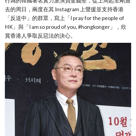
行為的韓國著名實力派演員金義聖，從上周起至剛過
去的周日，兩度在其 Instagram 上聲援並支持香港
「反送中」的群眾，寫上「I pray for the people of
HK」與「I am so proud of you, #hongkonger」，欣
賞香港人爭取反惡法的決心。