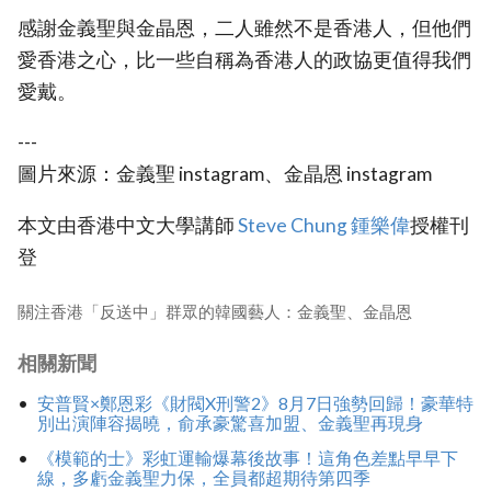
感謝金義聖與金晶恩，二人雖然不是香港人，但他們
愛香港之心，比一些自稱為香港人的政協更值得我們
愛戴。
---
圖片來源：金義聖 instagram、金晶恩 instagram
本文由香港中文大學講師
Steve Chung 鍾樂偉
授權刊
登
關注香港「反送中」群眾的韓國藝人：金義聖、金晶恩
相關新聞
安普賢×鄭恩彩《財閥X刑警2》8月7日強勢回歸！豪華特
別出演陣容揭曉，俞承豪驚喜加盟、金義聖再現身
《模範的士》彩虹運輸爆幕後故事！這角色差點早早下
線，多虧金義聖力保，全員都超期待第四季