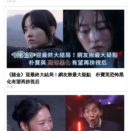
KPOP
《賭金》迎最終大結局！網友揪最大疑點 朴寶英恐怖黑
化有望再拚視后
韓劇