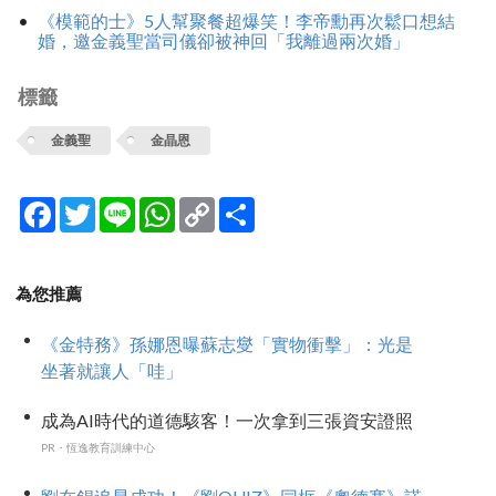
《模範的士》5人幫聚餐超爆笑！李帝勳再次鬆口想結
婚，邀金義聖當司儀卻被神回「我離過兩次婚」
標籤
金義聖
金晶恩
Facebook
Twitter
Line
WhatsApp
Copy
分
Link
享
為您推薦
《金特務》孫娜恩曝蘇志燮「實物衝擊」：光是
坐著就讓人「哇」
成為AI時代的道德駭客！一次拿到三張資安證照
PR・恆逸教育訓練中心