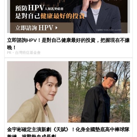
立即諮詢HPV！是對自己健康最好的投資，把握現在不嫌
晚！
PR・台灣癌症基金會
金宇彬確定主演新劇《天賦》！化身全國墊底高中棒球隊
教練 挑戰熱血成長劇