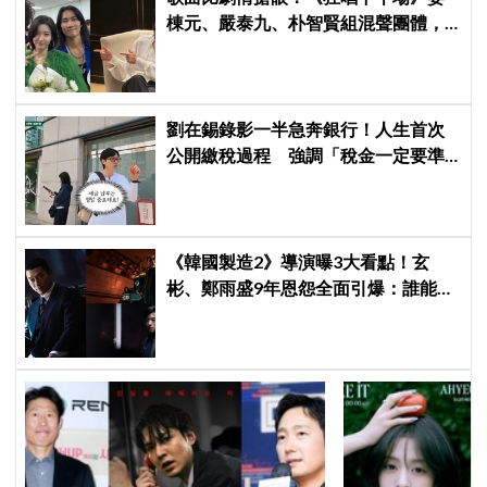
棟元、嚴泰九、朴智賢組混聲團體，
劇中曲《Love Is》超洗腦
劉在錫錄影一半急奔銀行！人生首次
公開繳稅過程 強調「稅金一定要準
時繳」
《韓國製造2》導演曝3大看點！玄
彬、鄭雨盛9年恩怨全面引爆：誰能活
到最後？