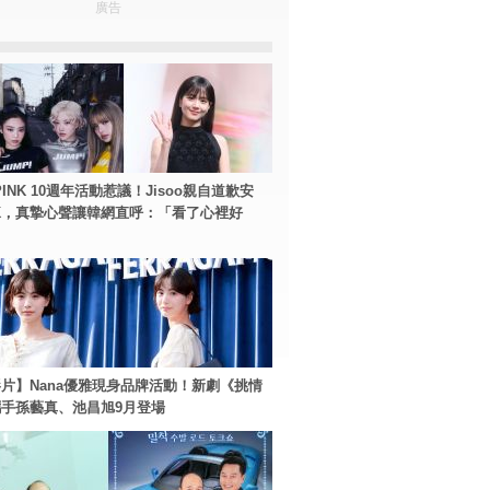
廣告
PINK 10週年活動惹議！Jisoo親自道歉安
NK，真摯心聲讓韓網直呼：「看了心裡好
片】Nana優雅現身品牌活動！新劇《挑情
手孫藝真、池昌旭9月登場