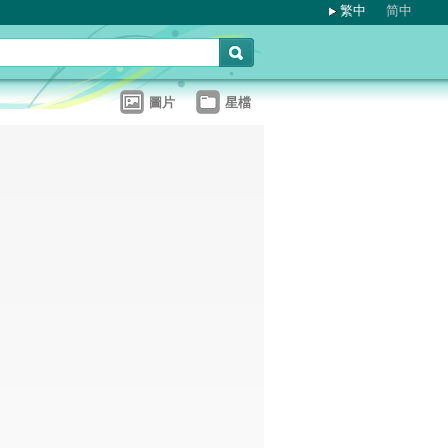
繁中
简中
圖片
星檔