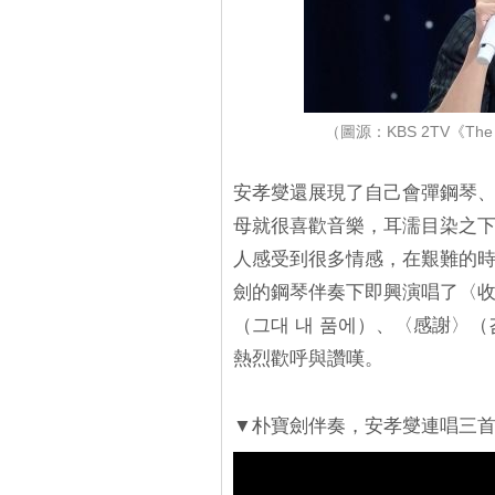
（圖源：KBS 2TV《The 
安孝燮還展現了自己會彈鋼琴
母就很喜歡音樂，耳濡目染之
人感受到很多情感，在艱難的
劍的鋼琴伴奏下即興演唱了〈收
（그대 내 품에）、〈感謝〉
熱烈歡呼與讚嘆。
▼朴寶劍伴奏，安孝燮連唱三