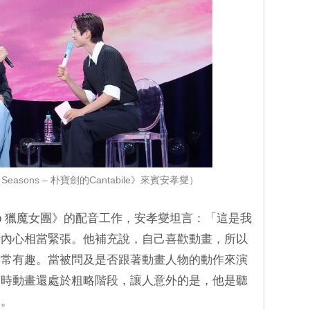
Seasons – 朴寶劍的Cantabile》來賓安孝燮）
Kpop 獵魔女團》的配音工作，安孝燮坦言：「這是我
時內心相當緊張。他補充說，自己喜歡動畫，所以
非常有趣。當被問及是否跟著動畫人物的動作來演
有時動畫還處於粗略階段，讓人意外的是，他是聽
的。