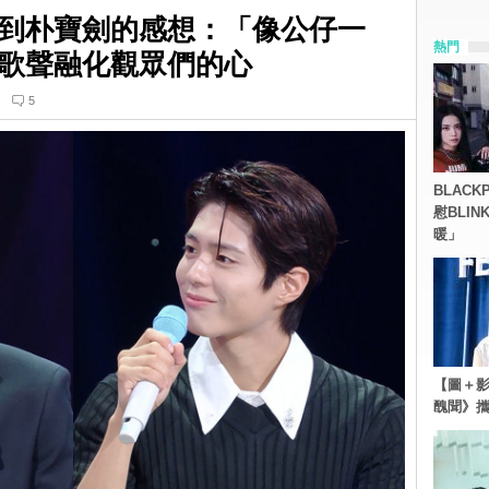
到朴寶劍的感想：「像公仔一
熱門
歌聲融化觀眾們的心
5
BLACK
慰BLI
暖」
【圖＋影
醜聞》攜