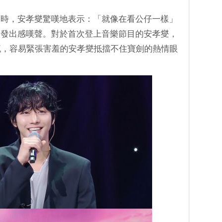
面時，安孝燮驚嘆地表示：「就像在看公仔一樣」
連發出感嘆聲。對於首次登上音樂節目的安孝燮，
流，容易緊張害羞的安孝燮抵擋不住寶劍的熱情眼