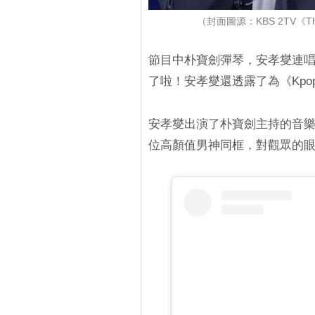
（封面圖源：KBS 2TV《The
節目中朴寶劍彈琴，安孝燮連
了啦！安孝燮還透露了為《Kpo
安孝燮出演了朴寶劍主持的音樂節目《T
位高顏值男神同框，對觀眾的