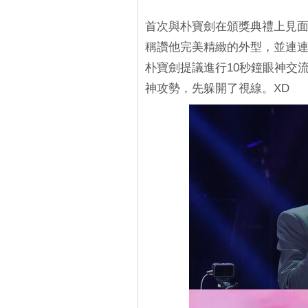
首次與朴寶劍在頒獎典禮上見
稱讚他完美精緻的外型，並連
朴寶劍提議進行10秒鐘眼神交
神攻勢，先躲開了視線。XD