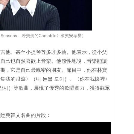
Seasons – 朴寶劍的Cantabile》來賓安孝燮）
、吉他、甚至小提琴等多才多藝。他表示，從小父
下自己也自然喜歡上音樂。他感性地說，音樂能讓
時期，它是自己最親密的朋友。節目中，他在朴寶
集我的眼淚〉（내 눈물 모아）、〈你在我懷裡〉
（감사）等歌曲，展現了優秀的歌唱實力，獲得觀眾
首經典韓文名曲的片段：