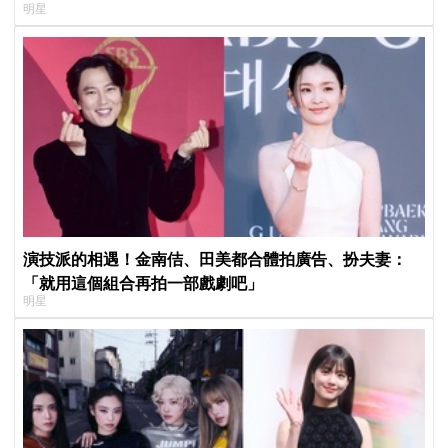
明星
子不能脫粉了
演技派的相遇！金南佶、田美都合體拍廣告、扮夫妻：
「就用這個組合再拍一部戲劇吧」
明星