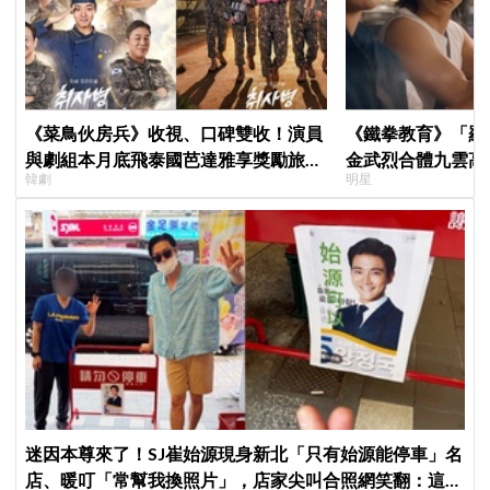
《菜鳥伙房兵》收視、口碑雙收！演員
《鐵拳教育》「羅
與劇組本月底飛泰國芭達雅享獎勵旅
金武烈合體九雲高
韓劇
明星
行，慶祝亮眼成績
嚇壞反應笑翻劇迷
迷因本尊來了！SJ崔始源現身新北「只有始源能停車」名
店、暖叮「常幫我換照片」，店家尖叫合照網笑翻：這輩