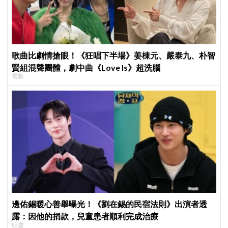
歌曲比劇情搶眼！《狂唱下半場》姜棟元、嚴泰九、朴智
賢組混聲團體，劇中曲《Love Is》超洗腦
電影
邊佑錫暖心善舉曝光！《劉在錫的民宿法則》出演者透
露：因他的捐款，兒童患者順利完成治療
明星