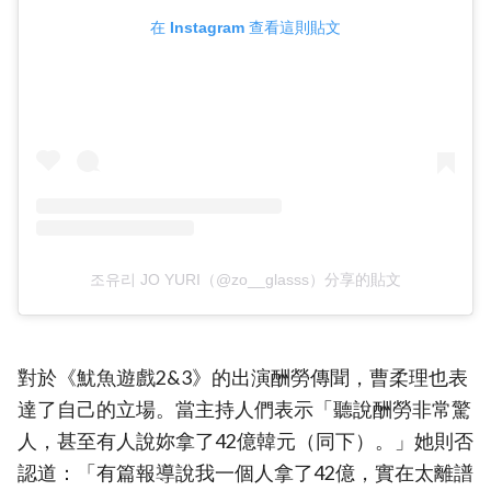
在 Instagram 查看這則貼文
조유리 JO YURI（@zo__glasss）分享的貼文
對於《魷魚遊戲2&3》的出演酬勞傳聞，曹柔理也表
達了自己的立場。當主持人們表示「聽說酬勞非常驚
人，甚至有人說妳拿了42億韓元（同下）。」她則否
認道：「有篇報導說我一個人拿了42億，實在太離譜