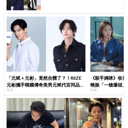
「元斌＋元彬」竟然合體了？！RIIZE
《殺手媽咪》收視暴衝
元彬攜手韓國傳奇美男元斌代言同品
曉振「一槍爆頭」
明星
韓劇
牌，韓網瘋喊：兩個帥哥來了！