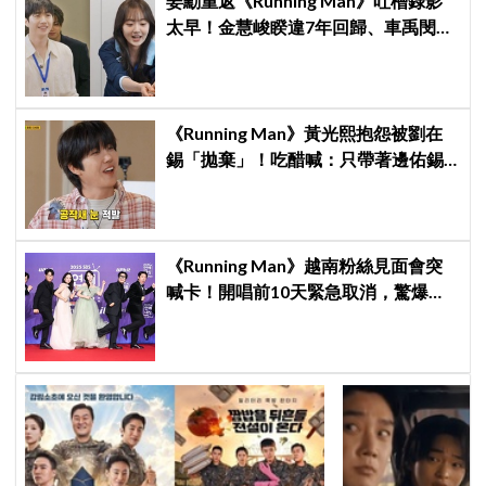
姜勳重返《Running Man》吐槽錄影
太早！金慧峻睽違7年回歸、車禹閔首
登綜藝
《Running Man》黃光熙抱怨被劉在
錫「拋棄」！吃醋喊：只帶著邊佑錫
到處跑
《Running Man》越南粉絲見面會突
喊卡！開唱前10天緊急取消，驚爆
「這原因」太尷尬