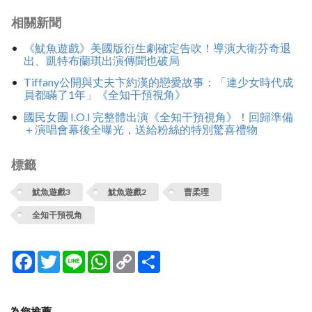
相關新聞
《魷魚遊戲》美國版衍生劇確定告吹！導演大衛芬奇退
出、凱特布蘭琪出演傳聞也破局
Tiffany公開與丈夫卞約漢的戀愛故事：「連少女時代成
員都瞞了1年」《全知干預視角》
國民女團 I.O.I 完整體出演《全知干預視角》！回歸準備
＋演唱會幕後全曝光，送給粉絲的特別驚喜禮物
標籤
魷魚遊戲3
魷魚遊戲2
曹柔理
全知干預視角
Facebook
Twitter
Line
WhatsApp
Copy
分
Link
享
為您推薦