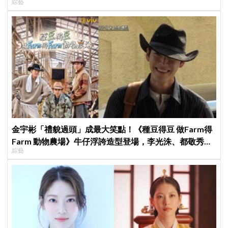
綜藝
金宇彬「禮貌過頭」成最大笑點！《種豆得豆 做Farm得
Farm 動物農場》牛仔浮誇造型登場，李光洙、都敬秀吐
綜藝
槽不停