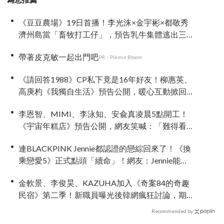
《豆豆農場》19日首播！李光洙×金宇彬×都敬秀
濟州島當「畜牧打工仔」，預告乳牛集體逃出三
人直接傻眼
帶著皮克敏一起出門吧
PR・Pikmin Bloom
《請回答1988》CP私下竟是16年好友！柳惠英、
高庚杓《我獨自生活》預告公開，暖心互動掀回
憶殺
李恩智、MIMI、李泳知、安兪真凌晨5點開工！
《宇宙年糕店》預告公開，網友笑喊：「難得看
到兪真這麼安靜」
連BLACKPINK Jennie都認證的戀綜回來了！《換
乘戀愛5》正式點頭「續命」！網友：Jennie能不
能當固定班底
金軟景、李俊昊、KAZUHA加入《奇案84的奇趣
民宿》第二季！新職員曝光後韓網瘋狂討論，期
待值爆表
Recommended by