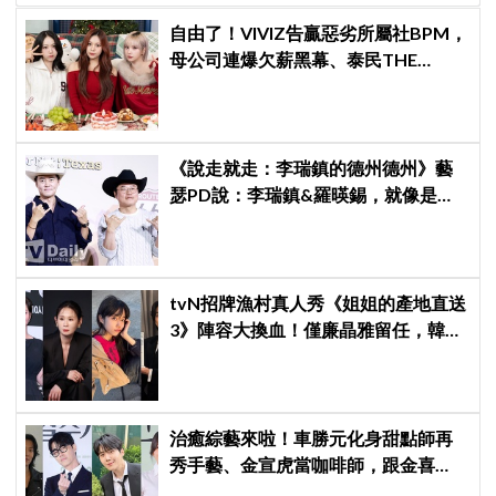
自由了！VIVIZ告贏惡劣所屬社BPM，
母公司連爆欠薪黑幕、泰民THE
BOYZ李昇基集體逃亡
《說走就走：李瑞鎮的德州德州》藝
瑟PD說：李瑞鎮&羅暎錫，就像是浪
漫喜劇的男女主角一樣XD
tvN招牌漁村真人秀《姐姐的產地直送
3》陣容大換血！僅廉晶雅留任，韓媒
曝新成員為金善映、盧允瑞、姜有皙
治癒綜藝來啦！車勝元化身甜點師再
秀手藝、金宣虎當咖啡師，跟金喜
愛、李基澤一起開《Bonjour麵包店》