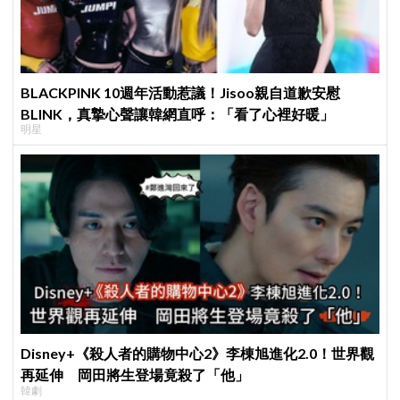
BLACKPINK 10週年活動惹議！Jisoo親自道歉安慰
BLINK，真摯心聲讓韓網直呼：「看了心裡好暖」
明星
Disney+《殺人者的購物中心2》李棟旭進化2.0！世界觀
再延伸 岡田將生登場竟殺了「他」
韓劇