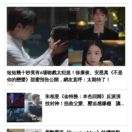
短短幾十秒竟有6場吻戲太犯規！徐康俊、安恩真《不是
你的戀愛》甜蜜預告公開，網友直呼：太期待了！
韓劇
朱相昱《金特務：本色回歸》反派演
技封神！扭曲父愛、壓迫感爆棚 讓
觀眾毛骨悚然