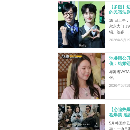
【多图】边
的民宿法则
19 日上午
尔东大门 
锡、池睿 ...
2026年5月1
池睿恩公开
傻：结婚
与舞者VA
张。
2026年5月1
【必追热爆韩
程爆笑 池
5月韩国综
架：一边是罗