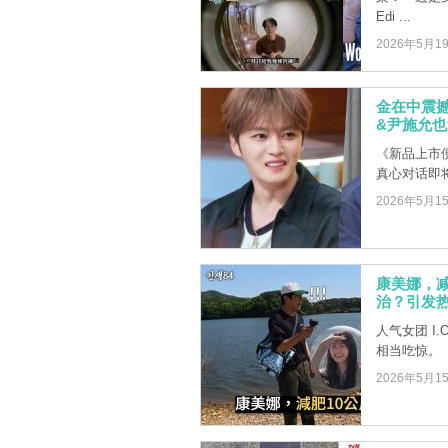
Edi ...
2026年5月1
金在中震
&尹施允
《新品上市
真心对话即
2026年5月1
康美娜，
治？引发
人气女团 I
相当吃惊。
2026年5月1