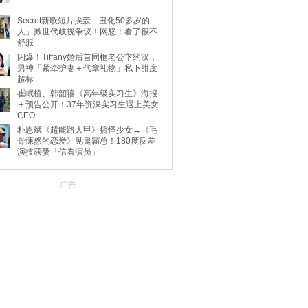
Secret新歌短片挨轰「丑化50多岁的
人」掀世代歧视争议！网怒：看了很不
舒服
闪爆！Tiffany婚后首同框老公卞约汉，
男神「紧牵护妻＋代拿礼物」私下甜度
超标
崔岷植、韩韶禧《高年级实习生》海报
＋预告公开！37年资深实习生遇上美女
CEO
朴恩斌《超能路人甲》搞怪少女→《毛
骨悚然的恋爱》见鬼霸总！180度反差
演技获赞「信看演员」
广告