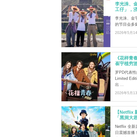
李光洙、
工仔」，
李光洙、金
的节目会多爆
2026年5月1
《花样青春 
崔宇植穷
罗PD代表
Limited
出 ...
2026年5月1
【Netf
「黑洞大
Netflix
日震撼首播