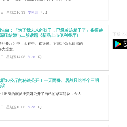
9日 星期二10:33
专栏组
2
撼告白：「为了我未来的孩子，已经冷冻精子了」崔振赫
下载KSD
也深聊结婚与二胎话题《新品上市便利餐厅》
便利餐厅》中，金在中、崔振赫、尹施允毫无保留的
将大爆发。
5日 星期五14:08
Mico
减肥10公斤的秘诀公开！一天两餐、居然只吃半个三明
热议
.O.I 出身的演员康美娜公开了自己的减重秘诀，令人
5日 星期五10:06
Mico