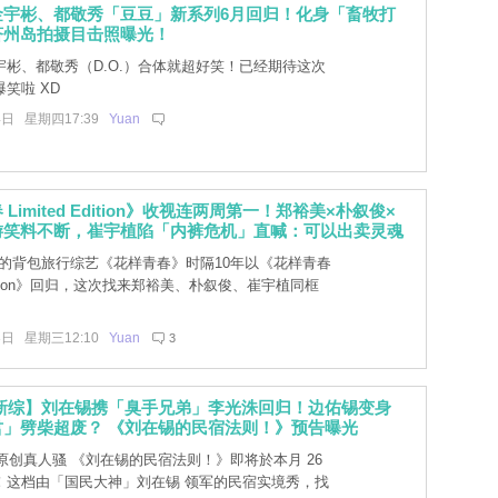
金宇彬、都敬秀「豆豆」新系列6月回归！化身「畜牧打
济州岛拍摄目击照曝光！
宇彬、都敬秀（D.O.）合体就超好笑！已经期待这次
笑啦 XD
4日 星期四17:39
Yuan
Limited Edition》收视连两周第一！郑裕美×朴叙俊×
游笑料不断，崔宇植陷「内裤危机」直喊：可以出卖灵魂
性的背包旅行综艺《花样青春》时隔10年以《花样青春
 Edition》回归，这次找来郑裕美、朴叙俊、崔宇植同框
3日 星期三12:10
Yuan
3
lix 新综】刘在锡携「臭手兄弟」李光洙回归！边佑锡变身
君」劈柴超废？ 《刘在锡的民宿法则！》预告曝光
 全新原创真人骚 《刘在锡的民宿法则！》即将於本月 26
！这档由「国民大神」刘在锡 领军的民宿实境秀，找