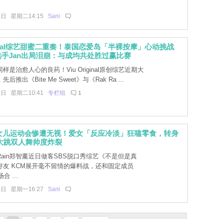
2日 星期二14:15
Sani
riginal综艺甜蜜二重奏！泰国恋爱岛「半裸按摩」心动挑战
手Jan出局泪崩：与成均共处胜过赢比赛
样是治愈人心的良药！Viu Original原创综艺近期大
推出《Bite Me Sweet》与《Rak Ra ...
2日 星期二10:41
专栏组
1
加女儿运动会惨遭无视！爱女「反应冷淡」狂嗑零食，转身
I 大跳双人舞帅度炸裂
ain郑智薰近日做客SBS脱口秀综艺《不是但是真
好友 KCM展开毫不留情的爆料战，还和固定成员
合 ...
1日 星期一16:27
Sani