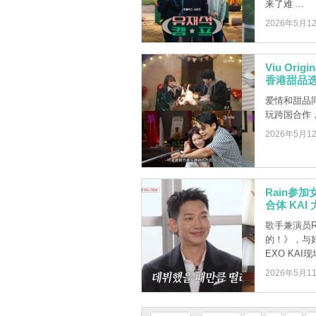
来了难 ...
2026年5月1
Viu O
香港甜品选
爱情和甜品同
玩跨国合作，先后
2026年5月1
Rain参
合体 KA
歌手兼演员R
的！》，与
EXO KAI现场
2026年5月1