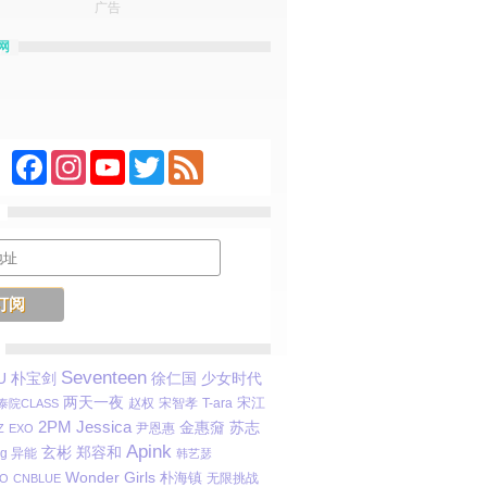
广告
网
Facebook
Instagram
YouTube
Twitter
Feed
Seventeen
朴宝剑
U
徐仁国
少女时代
两天一夜
宋江
赵权
宋智孝
T-ara
泰院CLASS
Jessica
2PM
金惠奫
苏志
尹恩惠
Z
EXO
Apink
玄彬
郑容和
ng 异能
韩艺瑟
Wonder Girls
朴海镇
无限挑战
O
CNBLUE