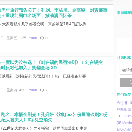
10周年旅行预告公开！孔刘、李栋旭、金高银、刘寅娜重
追踪韩星
边＋重现红围巾名场面，掀满满回忆杀
了～大家看起来几乎都没变啊！真的希望7月4日赶快到
2日 星期五11:25
Yuan
11
订阅KSD
爆一度以为没被选上《刘在锡的民宿法则》！刘在锡突
时反对他加入」笑翻全场 XD
可以看到《刘在锡的民宿法则！》啦！已经准备好要
1日 星期四14:31
Yuan
5
热门标签
金宇彬
I
林秀晶
梨
剧名、本播全删光！孔升妍《刘Quiz》份量遭砍剩20分
THE BOY
世纪大君夫人》6字凭空消失
燮
Movi
剧《21世纪大君夫人》才刚播完，结局周就爆出历史歪
MAMAMO