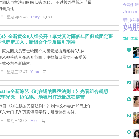
作团队与主演们纷纷低头道歉。 不过被外界视为「最
郑
金素妍
员孔 ...
Junior
1日 星期四09:48
Tracy
80
弹少年
妈
夜4》全新黄金6人组公开！李龙真时隔多年回归成固定班
热门文章
泽也确定加入，新组合化学反应引期待
》原先因成员曹世镐因个人因素退出后维持5人体
迎来柳善皓宣布离开节目，使得新成员动向备受关
正式公布全新阵容。
0日 星期三13:47
Yuan
etflix全新综艺《刘在锡的民宿法则！》光看组合就想
携李光洙、边佑锡、池睿恩打造最疯狂露营
x 综艺节目《刘在锡的民宿法则！》制作发布会於19日上午
东大门 JW 万豪酒店举行，引发热烈关注。
带
0日 星期三13:08
Mico