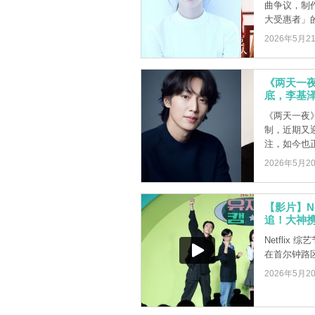
曲争议，制
大受惠者」的演
2026年5月2
《两天一
底，李基
《两天一夜
制，近期又
注，如今也
2026年5月2
【影片】N
追！大神
Netfli
在首尔钟路区
2026年5月2