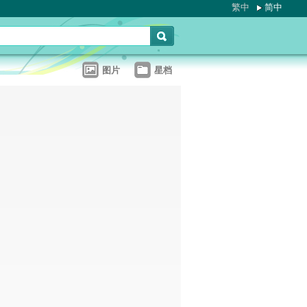
繁中
简中
图片
星档