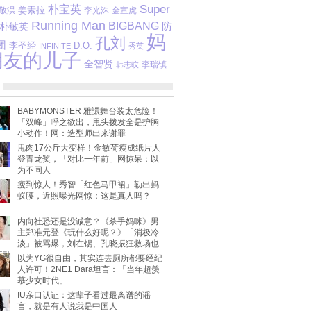
Super
朴宝英
姜素拉
敬淏
李光洙
金宣虎
Running Man
BIGBANG
防
朴敏英
妈
孔刘
团
李圣经
D.O.
INFINITE
秀英
朋友的儿子
全智贤
李瑞镇
韩志旼
BABYMONSTER 雅譞舞台装太危险！
「双峰」呼之欲出，甩头拨发全是护胸
小动作！网：造型师出来谢罪
甩肉17公斤大变样！金敏荷瘦成纸片人
登青龙奖，「对比一年前」网惊呆：以
为不同人
瘦到惊人！秀智「红色马甲裙」勒出蚂
蚁腰，近照曝光网惊：这是真人吗？
内向社恐还是没诚意？《杀手妈咪》男
主郑准元登《玩什么好呢？》「消极冷
淡」被骂爆，刘在锡、孔晓振狂救场也
不动
以为YG很自由，其实连去厕所都要经纪
人许可！2NE1 Dara坦言：「当年超羡
慕少女时代」
IU亲口认证：这辈子看过最离谱的谣
言，就是有人说我是中国人