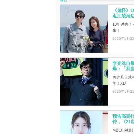
综艺
《鬼怪》
返江陵海
10年过去
来！
2026年5月2
李光洙自
爆：「我当
再过几天就
笑了XD
2026年5月2
预告高调打
钟，《21
MBC电视