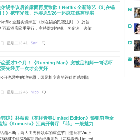
佑锡争议后首露面再度致歉！Netflix 全新综艺《刘在锡
！》携李光洙、池睿恩5/26一起疯狂逃离现实
，Netflix 全新实境综艺《刘在锡的民宿法则！》於首
JW 万豪酒店隆重举行，主持群刘在锡、李光洙、边佑
9日 星期二13:41
Sani
恋爱才1个月！《Running Man》突被足相师一句话吓
运要先经历一次才会变好
TA公开恋爱中的池睿恩，因足相专家的评价而感到慌
9日 星期二12:46
Mico
综】朴敍俊《花样青春Limited Edition》狼狈穷游全
昌旭《Kumusta》江南开餐厅 「菲」一般魅力
艺话题不断，两大由男神领军的重点节目连番在Viu上
暎锡PD相隔8年重启的经典系列《花样青春 Limited