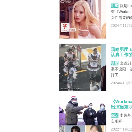
明星
就是fr
综《Work
女性需要的保 
2024年11月
嘻哈男团 E
认真工作
明星
出道21
毫不设限！被
打工 ...
2024年10月
《Work
出演当兼
综艺
李民基
实现呀~
2022年1月1