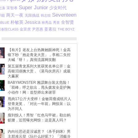
Super Junior
少女时代
光洙
宋智孝
Seventeen
两天一夜
 异能
无限挑战
韩志旼
Jessica
朴敏英
全智贤
NBLUE
林秀晶
秀英
姜素拉
金宣虎
尹恩惠
梨泰院CLASS
THE BOYZ
【有片】老友上台热舞她眼神死！金高
银下秒「抱走青龙大赏」，李相二失控
大喊「呀！」真情流露网笑翻
第五届青龙系列大奖获奖名单公开：金
高银泪崩擒大赏，《菜鸟伙房兵》成最
大赢家
BABYMONSTER 雅譞舞台装太危险！
「双峰」呼之欲出，甩头拨发全是护胸
小动作！网：造型师出来谢罪
甩肉17公斤大变样！金敏荷瘦成纸片人
登青龙奖，「对比一年前」网惊呆：以
为不同人
瘦到惊人！秀智「红色马甲裙」勒出蚂
蚁腰，近照曝光网惊：这是真人吗？
内向社恐还是没诚意？《杀手妈咪》男
主郑准元登《玩什么好呢？》「消极冷