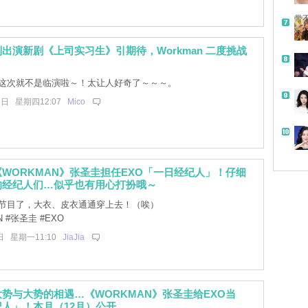
带
出演新剧《上司实习生》引期待，Workman 二度挑战
！
这次就不是临演啦～！太让人好奇了～～～。
6日 星期四12:07
Mico
WORKMAN》张圣圭担任EXO「一日经纪人」！仔细
的经纪人们…似乎也有用心打扮哦～
节目了，大衣、皮衣通通穿上去！（唉）
N #张圣圭 #EXO
日 星期一11:10
JiaJia
势与大势的相遇…《WORKMAN》张圣圭给EXO当
人」！本月（12月）公开