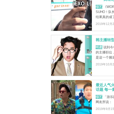
综艺
《WO
SUHO！
结果真的成了
2019年12月
韩主播转型
明星
说到今
的主播职位，
是这一个频道
2019年10月
最近人气火
话题 每一
综艺
「游乐
网友所说：
2019年9月1