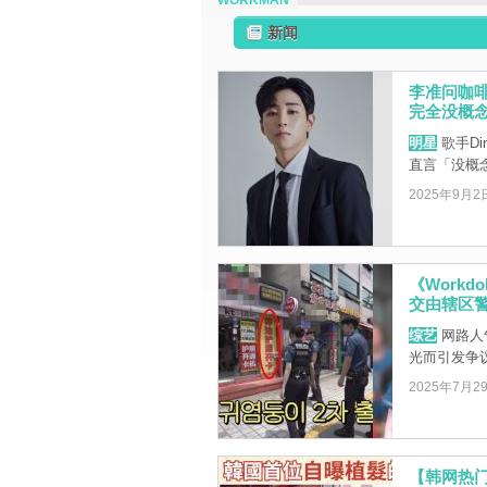
WORKMAN
新闻
李准问咖啡
完全没概念
明星
歌手D
直言「没概
2025年9月2
《Work
交由辖区
综艺
网路人气
光而引发争
2025年7月2
【韩网热门