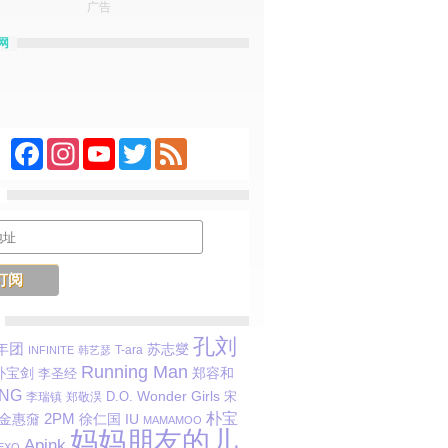
广告
网
Facebook
Instagram
YouTube
Twitter
Feed
孔刘
年团
苏志燮
T-ara
INFINITE
韩艺瑟
Running Man
朴宝剑
郑容和
李圣经
ANG
Wonder Girls
D.O.
宋
李瑞镇
郑敬淏
朴宝
金惠奫
2PM
徐仁国
IU
MAMAMOO
妈妈朋友的儿
Apink
EXO