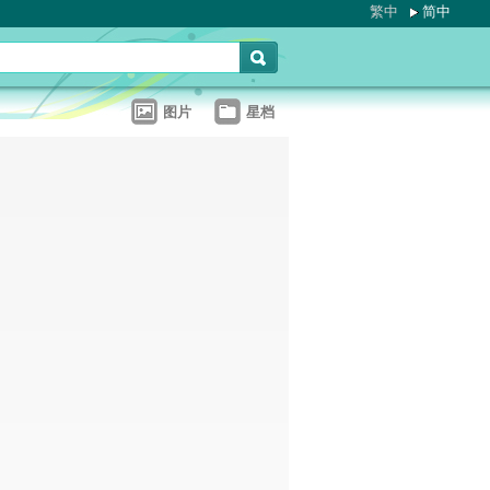
繁中
简中
图片
星档