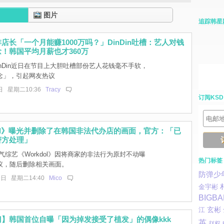
图片
追踪韩星
店长「一个月能赚1000万吗？」DinDin吐槽：艺人对钱
！韩国平均月薪也才360万
inDin近日在节目上大胆吐槽部份艺人花钱毫不手软，
念」，引起网友热议
日 星期二10:36
Tracy
订阅KSD
dol》曝光并删除了在韩国非法代办店的画面，官方：「已
警方处理」
综艺《Workdol》因将商家的非法行为原封不动曝
热门标签
议，随后删除相关画面。
防弹少
9日 星期二14:40
Mico
金宇彬
BIGB
玄彬
江
】韩国首位自曝「因为掉发接受了植发」的偶像kkk
英
赵权