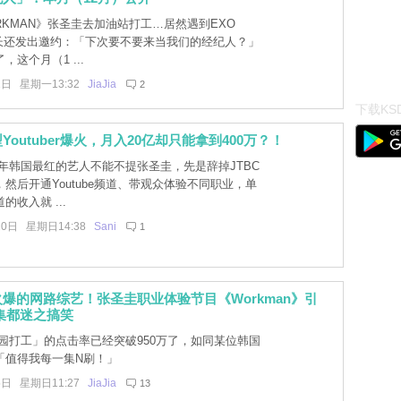
RKMAN》张圣圭去加油站打工…居然遇到EXO
队长还发出邀约：「下次要不要来当我们的经纪人？」
，这个月（1 ...
2日 星期一13:32
JiaJia
2
下载KSD
Youtuber爆火，月入20亿却只能拿到400万？！
年韩国最红的艺人不能不提张圣圭，先是辞掉JTBC
然后开通Youtube频道、带观众体验不同职业，单
的收入就 ...
20日 星期日14:38
Sani
1
爆的网路综艺！张圣圭职业体验节目《Workman》引
集都迷之搞笑
园打工」的点击率已经突破950万了，如同某位韩国
「值得我每一集N刷！」
5日 星期日11:27
JiaJia
13