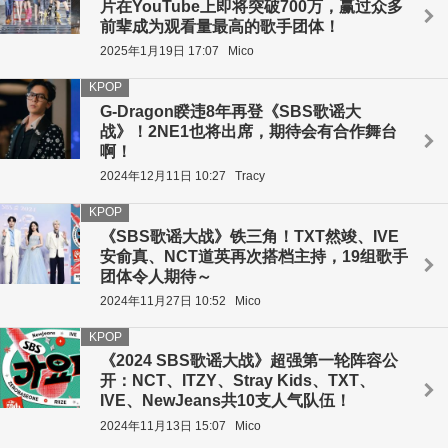
片在YouTube上即将突破700万，赢过众多
前辈成为观看量最高的歌手团体！
2025年1月19日 17:07
Mico
KPOP
G-Dragon睽违8年再登《SBS歌谣大
战》！2NE1也将出席，期待会有合作舞台
啊！
2024年12月11日 10:27
Tracy
KPOP
《SBS歌谣大战》铁三角！TXT然竣、IVE
安俞真、NCT道英再次搭档主持，19组歌手
团体令人期待～
2024年11月27日 10:52
Mico
KPOP
《2024 SBS歌谣大战》超强第一轮阵容公
开：NCT、ITZY、Stray Kids、TXT、
IVE、NewJeans共10支人气队伍！
2024年11月13日 15:07
Mico