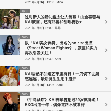
2021年9月26日 13:30
Mico
综艺
这对新人的婚礼也太让人羡慕！由金喜善与
KAI策画，还有郑容和甜唱祝歌♥
2021年9月5日 16:00
草莓
综艺
以「KAI美女伴舞」出名的no：ze出演
《Street Woman Fighter》，颜值和实力
再次引发关注！
2021年9月5日 15:30
Sani
综艺
KAI居然不知道芒果里有籽！一刀切下去疑
惑连连，最后竟生生用手掰开
2021年8月18日 14:06
Sani
综艺
《牛岛酒馆》KAI自曝曾想过29岁就隐退！
EXO出道十年，偶像道路不被看好
2021年8月11日 08:30
Sani