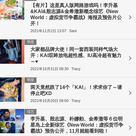
【有片】这是真人版网路游戏吗！李升基
&KAI&殷志源&金希澈新概念综艺《New
World：虚拟货币争霸战》海报及预告片公
开！
2021年11月2日 13:07
Sani
明星
大家都品牌大使！同一套西装同样气场大
开：KAI双眸放电超性感、IU高冷超有魅力
～♥
2021年10月31日 08:30
Tracy
明星
两天竟然跌了14个「KAI」！求求你了～请
停止吧XD
2021年10月20日 08:00
Tracy
综艺
李升基、殷志源、朴娜勑、金希澈等６位明
星岛上全新综艺《New World：虚拟货币争
霸战》预告公开，11月就能看到啦！