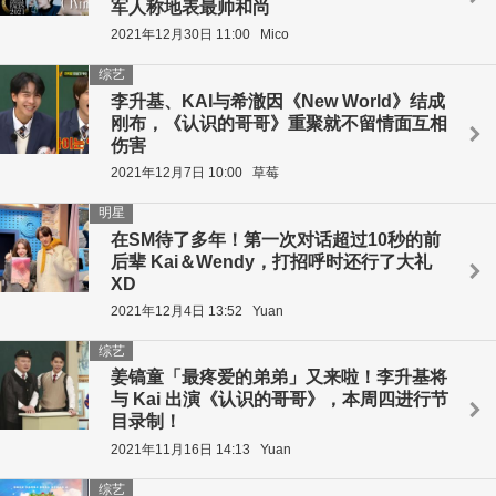
军人称地表最帅和尚
2021年12月30日 11:00
Mico
综艺
李升基、KAI与希澈因《New World》结成
刚布，《认识的哥哥》重聚就不留情面互相
伤害
2021年12月7日 10:00
草莓
明星
在SM待了多年！第一次对话超过10秒的前
后辈 Kai＆Wendy，打招呼时还行了大礼
XD
2021年12月4日 13:52
Yuan
综艺
姜镐童「最疼爱的弟弟」又来啦！李升基将
与 Kai 出演《认识的哥哥》，本周四进行节
目录制！
2021年11月16日 14:13
Yuan
综艺