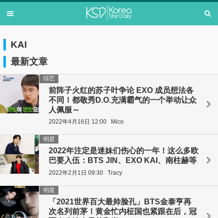
KAI
最新文章
综艺
前阵子火红的苏子叶争论 EXO 成员想法各
不同！都敬秀D.O.充满霸气的一个举动让众
人佩服～
2022年4月16日 12:00
Mico
明星
2022年注定是迷妹们伤心的一年！这么多欧
巴要入伍：BTS JIN、EXO KAI、南柱赫等
2022年2月1日 09:30
Tracy
明星
「2021世界百大最帅脸孔」BTS金泰亨再
次名列前茅！黄金忙内柾国也紧跟在后，冠