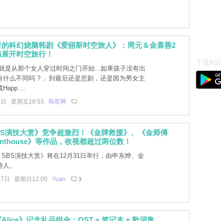
看的科幻烧脑韩剧《爱丽斯时空旅人》：周元＆金喜善2
遇展开时空旅行！
下载KSD
就是从那个女人穿过时间之门开始...如果孩子没有出
有什么不同吗 ? 」到最后还是悲剧，还是因为男女主
pp ...
4日 星期五18:53
韩星网
 SBS演技大赏》竞争超激烈！《金牌救援》、《金师傅
enthouse》等作品，收视都超过两位数！
0 SBS演技大赏》将在12月31日举行，由申东烨、金
持人。
27日 星期日12:00
Yuan
3
lice》记念礼品组合：OST + 笔记本 + 歌词集