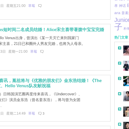
6日 星期五21:00
草莓
孝
神话
ara
姜素
Junio
子
朴
Venus短时间二名成员结婚！Alice宋主喜带著腹中宝宝完婚
热门文章
llo Venus出身，曾演出《某一天灭亡来到我家门
ce宋主喜，21日已和圈外人男友完婚，也将为人母亲。
23日 星期一21:00
草莓
又传喜讯，胤祖将与《优雅的朋友们》金东浩结婚！《The
、Hello Venus队友献祝福
）日韩国演艺圈再度传来喜讯，《Undercover》、
友们》演员金东浩（曾名姜东浩），将与曾为女团
.
2日 星期二14:49
草莓
3