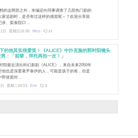
》
n档的这两部之外，米编还向同事调查了几部热门剧的
大家追剧时，是否有过这样的感觉呢～？欢迎分享留
、梨泰院Cl ...
11日 星期日16:30
Mico
17
底下的他其实很爱笑！《ALICE》中扑克脸的郭时阳镜头
暖男：「前辈，拜托再拍一次！」
阳最近演出科幻新剧《ALICE》，来自未来2050年
时他也是深爱著尹泰伊的人，可能是孩子的爸，但是
即使面对 ...
2日 星期二09:53
Erin
3