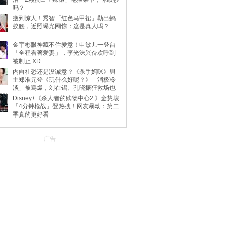
吗？
瘦到惊人！秀智「红色马甲裙」勒出蚂
蚁腰，近照曝光网惊：这是真人吗？
金宇彬眼神藏不住爱意！申敏儿一登台
「全程看著爱妻」，李光洙兴奋欢呼到
被制止 XD
内向社恐还是没诚意？《杀手妈咪》男
主郑准元登《玩什么好呢？》「消极冷
淡」被骂爆，刘在锡、孔晓振狂救场也
不动
Disney+《杀人者的购物中心2 》金慧埈
「4分钟枪战」登热搜！网友暴动：第二
季真的更好看
广告