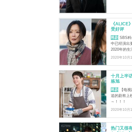
《ALIC
受好评
韩剧
SBS
中已经演出
2020年的生
2020年10月
十月上半
栋旭
韩剧
【电视
追的剧有上
～！！！
2020年10月
热门又很