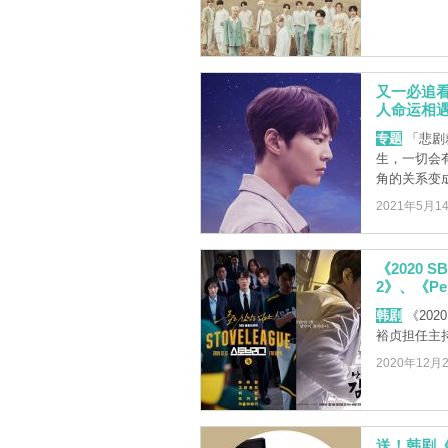
又一必追
人命运相
专题
「悲剧
生，一切会
角的关系变成Ha
2021年5月1
《2020
2》、《P
韩剧
《202
裕贞担任主
2020年12月
送！韩剧《A