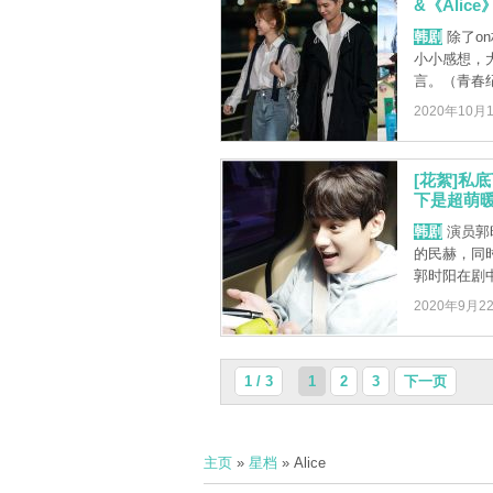
&《Alice
韩剧
除了o
小小感想，
言。（青春纪录
2020年10月
[花絮]私
下是超萌
韩剧
演员郭时
的民赫，同
郭时阳在剧中
2020年9月2
1 / 3
1
2
3
下一页
主页
»
星档
» Alice