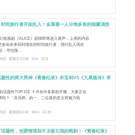
E》时间旅行者开始乱入！金喜善一人分饰多角的细腻演技
科幻电视剧《ALICE》剧情即将进入尾声，上周的内容
更多由未来回到现在的时间旅行者，强行乱入现在
活，寻找预 ...
16日 星期五10:00
Erin
2
话题性的两大男神《青春纪录》朴宝剑VS《九尾狐传》李
剧话题性TOP.10】十月份许多新剧开播，大家正在
榜吗？「演员榜」的一、二位真的是太有魅力啦
15日 星期四14:42
Mico
23
有话题性，但爱情戏却不太吸引我的韩剧！《青春纪录》