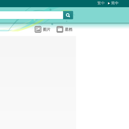
繁中
简中
图片
星档