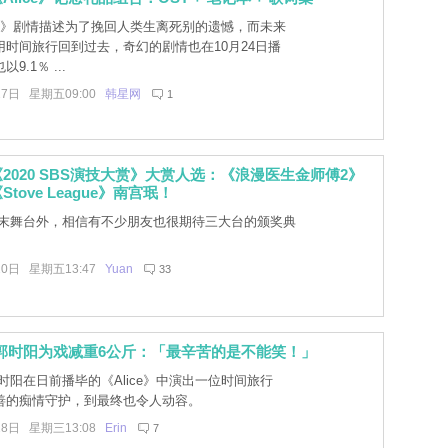
ice》剧情描述为了挽回人类生离死别的遗憾，而未来
用时间旅行回到过去，奇幻的剧情也在10月24日播
9.1％ ...
27日 星期五09:00
韩星网
1
2020 SBS演技大赏》大赏人选：《浪漫医生金师傅2》
tove League》南宫珉！
末舞台外，相信有不少朋友也很期待三大台的颁奖典
20日 星期五13:47
Yuan
33
e》郭时阳为戏减重6公斤：「最辛苦的是不能笑！」
时阳在日前播毕的《Alice》中演出一位时间旅行
善的痴情守护，到最终也令人动容。
28日 星期三13:08
Erin
7