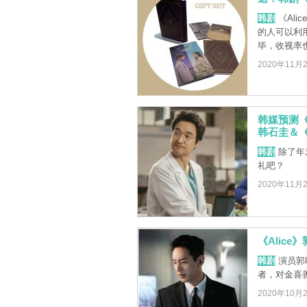
韩剧
《Al
的人可以利
毕，收视率也以
2020年11月
韩媒预测《
韩石圭＆《S
韩剧
除了年
礼吧？
2020年11月
《Alic
韩剧
演员郭
者，对金喜
2020年10月