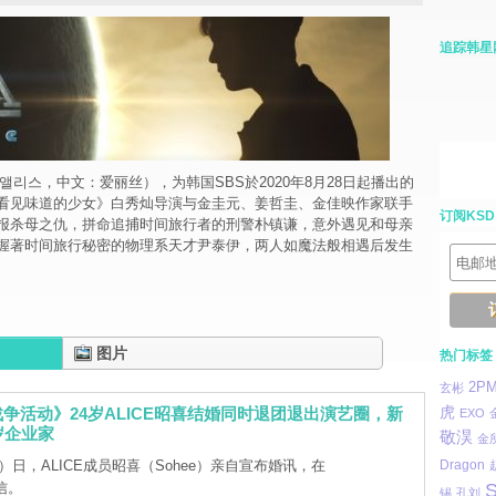
追踪韩星
语：앨리스，中文：爱丽丝），为韩国SBS於2020年8月28日起播出的
看见味道的少女》白秀灿导演与金圭元、姜哲圭、金佳映作家联手
订阅KSD
报杀母之仇，拼命追捕时间旅行者的刑警朴镇谦，意外遇见和母亲
握著时间旅行秘密的物理系天才尹泰伊，两人如魔法般相遇后发生
图片
热门标签
2P
玄彬
虎
争活动》24岁ALICE昭喜结婚同时退团退出演艺圈，新
EXO
岁企业家
敬淏
金
）日，ALICE成员昭喜（Sohee）亲自宣布婚讯，在
Dragon
信。
S
锡
孔刘