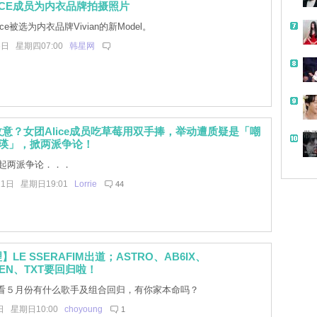
ICE成员为内衣品牌拍摄照片
ce被选为内衣品牌Vivian的新Model。
6日 星期四07:00
韩星网
意？女团Alice成员吃草莓用双手捧，举动遭质疑是「嘲
带
员瑛」，掀两派争论！
起两派争论．．．
11日 星期日19:01
Lorrie
44
LE SSERAFIM出道；ASTRO、AB6IX、
EEN、TXT要回归啦！
看５月份有什么歌手及组合回归，有你家本命吗？
日 星期日10:00
choyoung
1