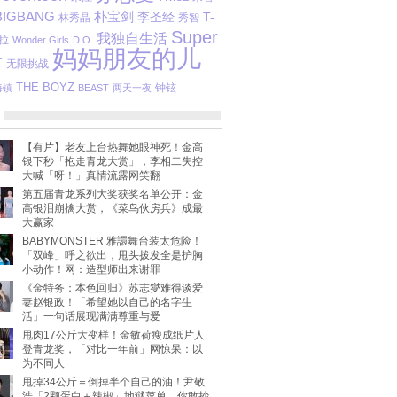
朴宝剑
BIGBANG
李圣经
T-
林秀晶
秀智
Super
我独自生活
拉
Wonder Girls
D.O.
妈妈朋友的儿
r
无限挑战
THE BOYZ
钟铉
海镇
BEAST
两天一夜
【有片】老友上台热舞她眼神死！金高
银下秒「抱走青龙大赏」，李相二失控
大喊「呀！」真情流露网笑翻
第五届青龙系列大奖获奖名单公开：金
高银泪崩擒大赏，《菜鸟伙房兵》成最
大赢家
BABYMONSTER 雅譞舞台装太危险！
「双峰」呼之欲出，甩头拨发全是护胸
小动作！网：造型师出来谢罪
《金特务：本色回归》苏志燮难得谈爱
妻赵银政！「希望她以自己的名字生
活」一句话展现满满尊重与爱
甩肉17公斤大变样！金敏荷瘦成纸片人
登青龙奖，「对比一年前」网惊呆：以
为不同人
甩掉34公斤＝倒掉半个自己的油！尹敬
浩「2颗蛋白＋辣椒」地狱菜单，你敢抄