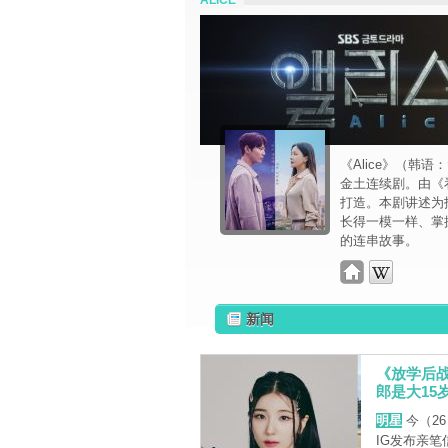
ALICE
《Alice》（韩
金土连续剧。由《
打造。本剧讲述为
长得一模一样、掌
的连串故事。
新闻
《放学后战
郎是大15
明星
今（26
IG发布亲笔