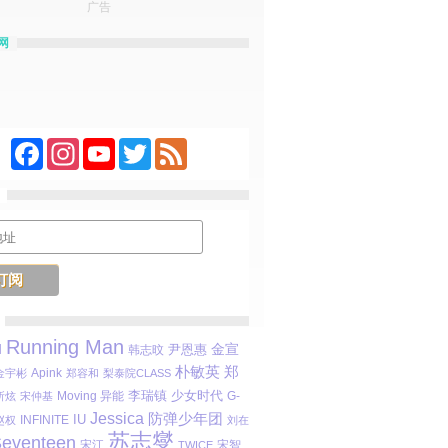
广告
网
Facebook
Instagram
YouTube
Twitter
Feed
Running Man
金宣
M
尹恩惠
韩志旼
朴敏英
郑
Apink
金宇彬
郑容和
梨泰院CLASS
李瑞镇
少女时代
Moving 异能
所炫
宋仲基
G-
Jessica
防弹少年团
IU
INFINITE
赵权
刘在
苏志燮
eventeen
宋江
宋智
TWICE