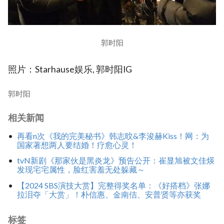
郭时阳
照片：Starhause娱乐, 郭时阳IG
郭时阳
相关新闻
再看n次《我的完美秘书》韩志旼&李浚赫Kiss！网：为
国家著想两人要结婚！疗愈心灵！
tvN新剧《那家伙是黑炎龙》预告公开：崔显旭被文佳煐
发现宅宅属性，脸红害羞无处躲藏～
【2024 SBS演技大赏】完整得奖名单：《好搭档》张娜
拉泪夺「大赏」！朴信惠、金南佶、安普贤等亦获奖
标签