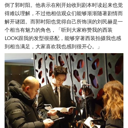
倒了郭时阳。他表示在刚开始收到剧本时读起来也觉
得难以理解，不过他相信观众们能够渐渐随著剧情而
解开谜团。而郭时阳也觉得自己所饰演的刘民赫是一
个相当有魅力的角色，「听到大家称赞我的西装
LOOK跟我的发型很搭配，能够穿著西装拍摄我也感
到相当满足，大家喜欢我也感到很开心。」