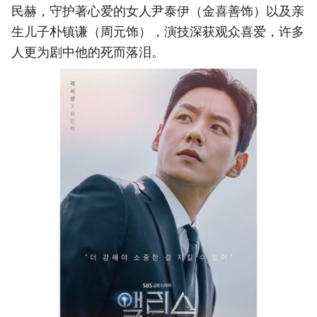
民赫，守护著心爱的女人尹泰伊（金喜善饰）以及亲
生儿子朴镇谦（周元饰），演技深获观众喜爱，许多
人更为剧中他的死而落泪。