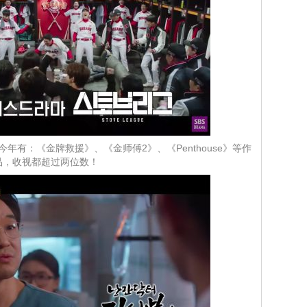
！今年有：《金牌救援》、《金师傅2》、《Penthouse》等作
品，收视都超过两位数！