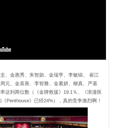
圭、金惠秀、朱智勋、金瑞亨、李敏镐、 崔江
、周元、金喜善、李智雅、金素妍、柳真、严基
率达到两位数（《金牌救援》19.1％、《浪漫医
《Penthouse》已经24%），真的竞争激烈啊！