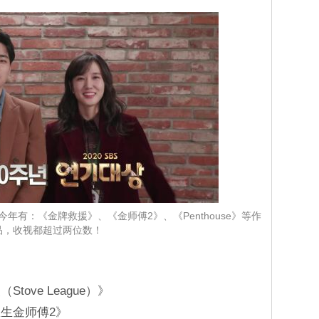
！今年有：《金牌救援》、《金师傅2》、《Penthouse》等作
品，收视都超过两位数！
ove League）》
生金师傅2》