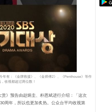
！今年有：《金牌救援》、《金师傅2》、《Penthouse》等作
品，收视都超过两位数！
演技大赏》预告由赵炳圭、朴恩斌进行介绍：「这次
立30周年，所以也更加炙热。公众台平均收视第