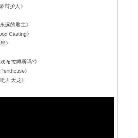
富豪辩护人》
g：永远的君主》
Casting》
新星》
欢布拉姆斯吗?》
thouse》
飞吧开天龙》