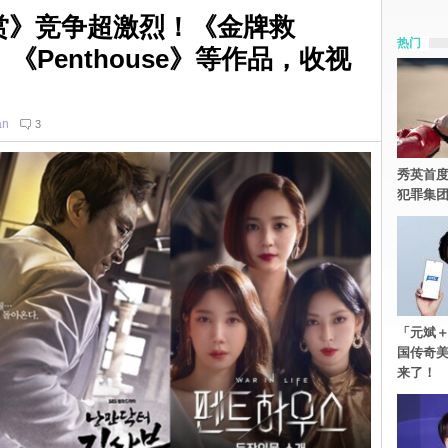
技大赏》竞争超激烈！《金牌救
热门
《Penthouse》等作品，收视
an
3
秀英首度
犯罪集
「元斌＋
国传奇
来了！