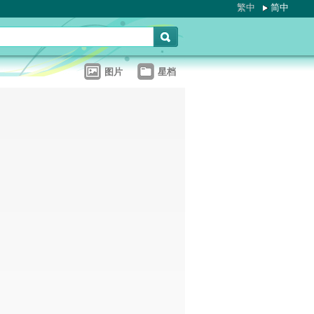
繁中
简中
图片
星档