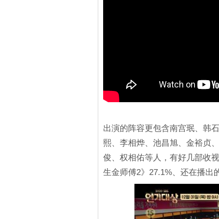
出演的阵容更包含南宫珉、韩石
熙、李相烨、池昌旭、金裕贞
俊、权相佑等人，有好几部收视
生金师傅2》27.1%、还在播出的