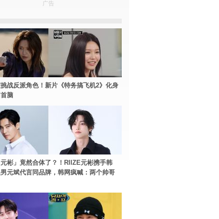
广告
挑战反派角色！新片《特务搞飞机2》化身
团首脑
元彬」竟然合体了？！RIIZE元彬携手韩
美男元斌代言同品牌，韩网疯喊：两个帅哥