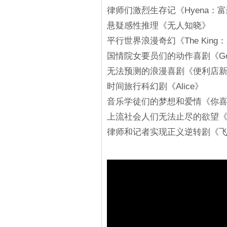
律师们激烈生存记《Hyena：
悬疑感性推理《无人知晓》
平行世界浪漫奇幻《The Kin
国情院女要员们的动作喜剧《Good 
无法预测的浪漫喜剧《便利店
时间旅行科幻剧《Alice》
音乐学徒们的梦想和爱情《你喜
上流社会人们无法止尽的欲望《Pen
律师和记者实现正义逆转剧《