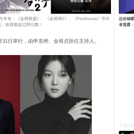
边佑锡
！今年有：《金牌救援》、《金师傅2》、《Penthouse》等作
者透露
品，收视都超过两位数！
12月31日举行，由申东烨、金裕贞担任主持人。
下载KSD