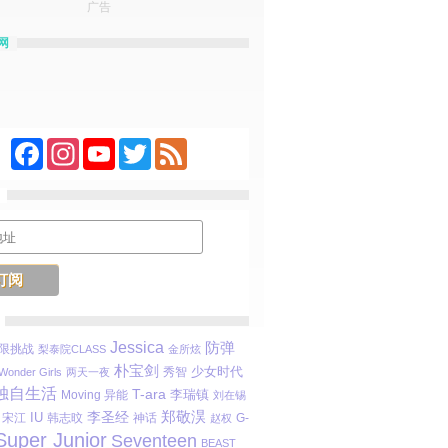
广告
网
Facebook
Instagram
YouTube
Twitter
Feed
Jessica
防弹
限挑战
梨泰院CLASS
金所炫
朴宝剑
少女时代
秀智
Wonder Girls
两天一夜
独自生活
T-ara
李瑞镇
Moving 异能
刘在锡
李圣经
郑敬淏
IU
宋江
韩志旼
神话
赵权
G-
Super Junior
Seventeen
BEAST