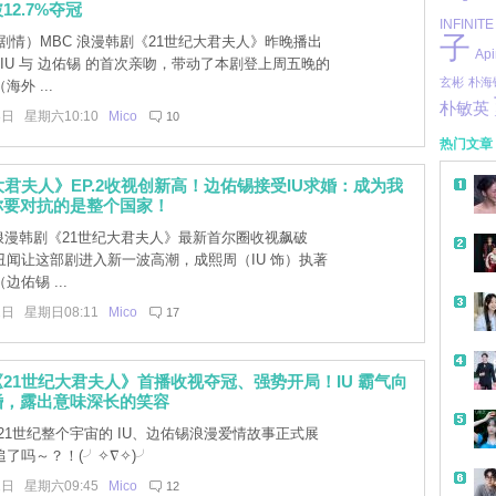
12.7%夺冠
INFINITE
子
剧情）MBC 浪漫韩剧《21世纪大君夫人》昨晚播出
Api
IU 与 边佑锡 的首次亲吻，带动了本剧登上周五晚的
玄彬
朴海
外 ...
朴敏英
8日 星期六10:10
Mico
10
热门文章
大君夫人》EP.2收视创新高！边佑锡接受IU求婚：成为我
你要对抗的是整个国家！
 浪漫韩剧《21世纪大君夫人》最新首尔圈收视飙破
丑闻让这部剧进入新一波高潮，成熙周（IU 饰）执著
佑锡 ...
2日 星期日08:11
Mico
17
21世纪大君夫人》首播收视夺冠、强势开局！IU 霸气向
婚，露出意味深长的笑容
21世纪整个宇宙的 IU、边佑锡浪漫爱情故事正式展
了吗～？！(╯✧∇✧)╯
1日 星期六09:45
Mico
12