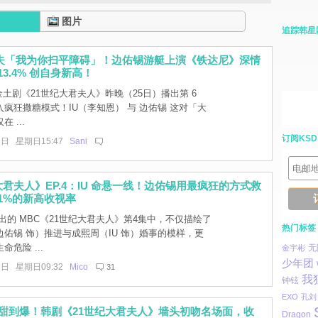
图片
追踪韩星
护夫「我为你扫平障碍」！边佑锡游艇上演《铁达尼》深情
13.4% 创自身新高！
金土剧《21世纪大君夫人》昨晚（25日）播出第 6
疯狂撒糖模式！IU（李知恩） 与 边佑锡 这对「大
 ...
订阅KSD
6日 星期日15:47
Sani
大君夫人》EP.4：IU 命悬一线！边佑锡用最疯狂的方式救
1%的新高收视率
出的 MBC《21世纪大君夫人》第4集中，不仅描绘了
热门标签
佑锡 饰）推进与成熙周（IU 饰）婚事的模样，更
危险 ...
无
金宇彬
少年团
9日 星期日09:32
Mico
31
我
钟铉
EXO
孔刘
锡甜到爆！韩剧《21世纪大君夫人》墙头初吻名场面，收
Dragon