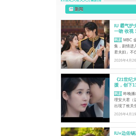
21世纪大君夫人分集剧情
新闻
IU 霸气
一吻 收视 
韩剧
MBC 
集，剧情进入
君夫妇」不仅在
2026年4月2
《21世纪
援，创下1
韩剧
昨晚播
理安大君（边
出现了攸关生命
2026年4月1
IU×边佑