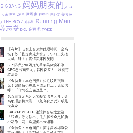
妈妈朋友的儿
BIGBANG
2PM
尹恩惠
nk
宋智孝
林秀晶
姜素拉
宋仲基
Running Man
THE BOYZ
镇
郑容和
苏志燮
金宣虎
D.O.
TWICE
【有片】老友上台热舞她眼神死！金高
银下秒「抱走青龙大赏」，李相二失控
大喊「呀！」真情流露网笑翻
BTS防弹少年团抵制葛莱美奖烧不停！
CEO急出面灭火，韩网反应大：歧视还
装清高
《金特务：本色回归》徐貹旼近况曝
光！爆红后仍在章鱼烧店打工，店长惊
呼：「你怎么会在这里？」
第五届青龙系列大奖获奖名单公开：金
高银泪崩擒大赏，《菜鸟伙房兵》成最
大赢家
BABYMONSTER 雅譞舞台装太危险！
「双峰」呼之欲出，甩头拨发全是护胸
小动作！网：造型师出来谢罪
《金特务：本色回归》苏志燮难得谈爱
妻赵银政！「希望她以自己的名字生