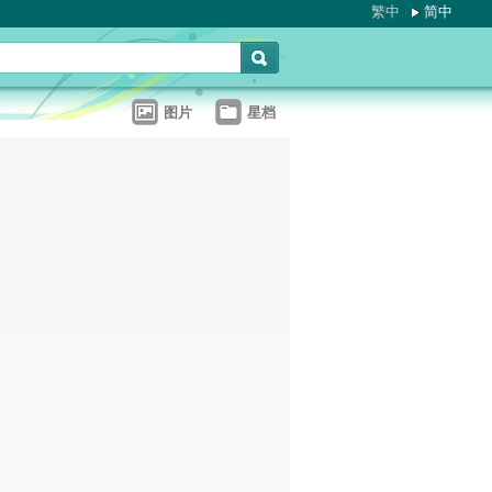
繁中
简中
图片
星档