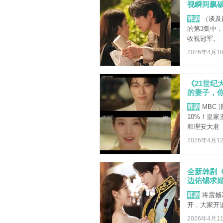
视瞬间飙破
韩剧
（谈及
的第3集中，
收视冠军。（海
2026年4月1
《21世纪
的妻子，
韩剧
MBC
10%！皇家
和理安大君（边
2026年4月1
全新韩剧《
边佑锡求
韩剧
将震撼
开，大家开追
2026年4月1