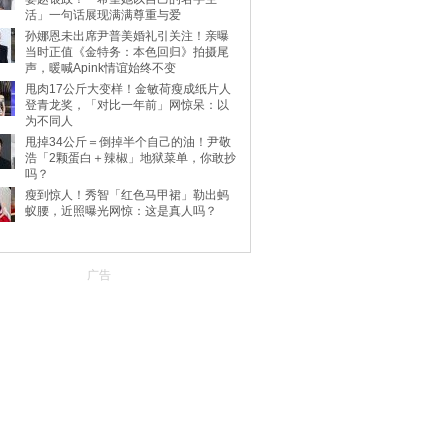
活」一句话展现满满尊重与爱
孙娜恩未出席尹普美婚礼引关注！亲曝
当时正值《金特务：本色回归》拍摄尾
声，暖喊Apink情谊始终不变
甩肉17公斤大变样！金敏荷瘦成纸片人
登青龙奖，「对比一年前」网惊呆：以
为不同人
甩掉34公斤＝倒掉半个自己的油！尹敬
浩「2颗蛋白＋辣椒」地狱菜单，你敢抄
吗？
瘦到惊人！秀智「红色马甲裙」勒出蚂
蚁腰，近照曝光网惊：这是真人吗？
广告