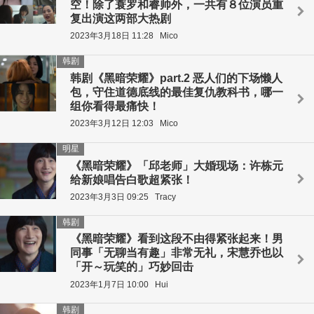
空！除了蓑罗和睿帅外，一共有８位演员重
复出演这两部大热剧
2023年3月18日 11:28
Mico
韩剧
韩剧《黑暗荣耀》part.2 恶人们的下场懒人
包，守住道德底线的最佳复仇教科书，哪一
组你看得最痛快！
2023年3月12日 12:03
Mico
明星
《黑暗荣耀》「邱老师」大婚现场：许栋元
给新娘唱告白歌超紧张！
2023年3月3日 09:25
Tracy
韩剧
《黑暗荣耀》看到这段不由得紧张起来！男
同事「无聊当有趣」非常无礼，宋慧乔也以
「开～玩笑的」巧妙回击
2023年1月7日 10:00
Hui
韩剧