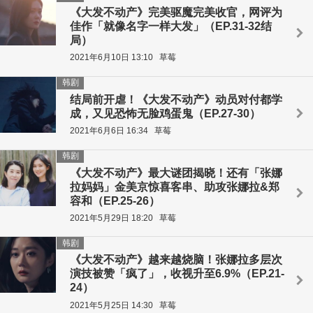
《大发不动产》完美驱魔完美收官，网评为
佳作「就像名字一样大发」（EP.31-32结
局）
2021年6月10日 13:10
草莓
韩剧
结局前开虐！《大发不动产》动员对付都学
成，又见恐怖无脸鸡蛋鬼（EP.27-30）
2021年6月6日 16:34
草莓
韩剧
《大发不动产》最大谜团揭晓！还有「张娜
拉妈妈」金美京惊喜客串、助攻张娜拉&郑
容和（EP.25-26）
2021年5月29日 18:20
草莓
韩剧
《大发不动产》越来越烧脑！张娜拉多层次
演技被赞「疯了」，收视升至6.9%（EP.21-
24）
2021年5月25日 14:30
草莓