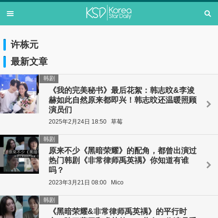
许栋元
最新文章
韩剧
《我的完美秘书》最后花絮：韩志旼&李浚
赫如此自然原来都即兴！韩志旼还温暖照顾
演员们
2025年2月24日 18:50
草莓
韩剧
原来不少《黑暗荣耀》的配角，都曾出演过
热门韩剧《非常律师禹英禑》你知道有谁
吗？
2023年3月21日 08:00
Mico
韩剧
《黑暗荣耀&非常律师禹英禑》的平行时