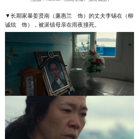
▼长期家暴姜贤南（廉惠兰 饰）的丈夫李锡在（柳
诚炫 饰），被涎镇母亲在雨夜撞死。