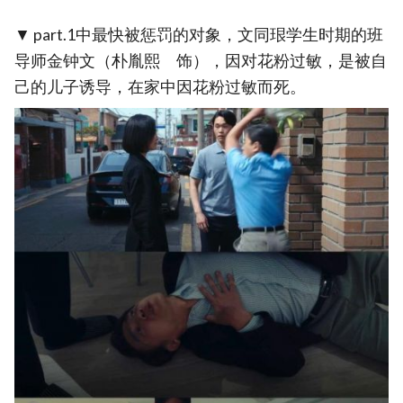
▼ part.1中最快被惩罚的对象，文同珢学生时期的班
导师金钟文（朴胤熙 饰），因对花粉过敏，是被自
己的儿子诱导，在家中因花粉过敏而死。