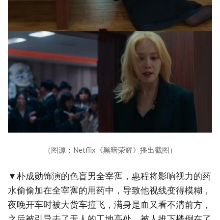
（图源：Netflix《黑暗荣耀》播出截图）
▼朴成勋饰演的色盲男全宰寯，惠程将影响视力的药
水偷偷加在全宰寯的用药中，导致他视线变得模糊，
夜晚开车时被大货车撞飞，满身是血又看不清前方，
之后被引导去了无人的工地高处，被人推下楼倒在了