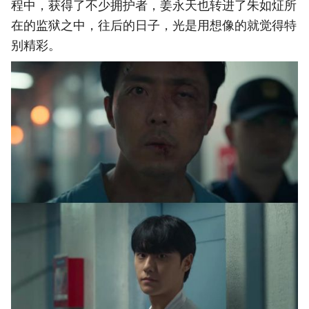
程中，获得了不少拥护者，姜永天也转进了朱如炡所
在的监狱之中，往后的日子，光是用想像的就觉得特
别精彩。