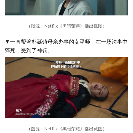
（图源：Netflix《黑暗荣耀》播出截图）
▼一直帮著朴涎镇母亲办事的女巫师，在一场法事中
猝死，受到了神罚。
（图源：Netflix《黑暗荣耀》播出截图）