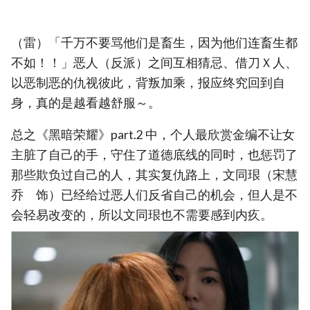
（雷）「千万不要骂他们是畜生，因为他们连畜生都
不如！！」恶人（反派）之间互相猜忌、借刀Ｘ人、
以恶制恶的仇视彼此，背叛加乘，报应终究回到自
身，真的是越看越舒服～。
总之《黑暗荣耀》part.2 中，个人最欣赏金编不让女
主脏了自己的手，守住了道德底线的同时，也惩罚了
那些欺负过自己的人，其实复仇路上，文同珢（宋慧
乔 饰）已经给过恶人们反省自己的机会，但人是不
会轻易改变的，所以文同珢也不需要感到内疚。