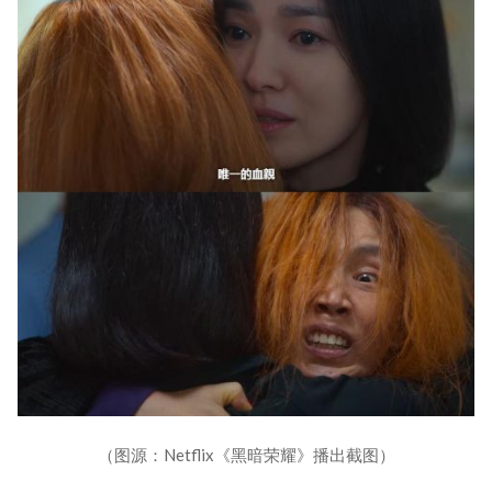
（图源：Netflix《黑暗荣耀》播出截图）