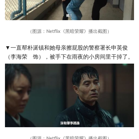
（图源：Netflix《黑暗荣耀》播出截图）
▼一直帮朴涎镇和她母亲擦屁股的警察署长申英俊
（李海荣 饰），被手下在雨夜的小房间里干掉了。
（图源：Netflix《黑暗荣耀》播出截图）