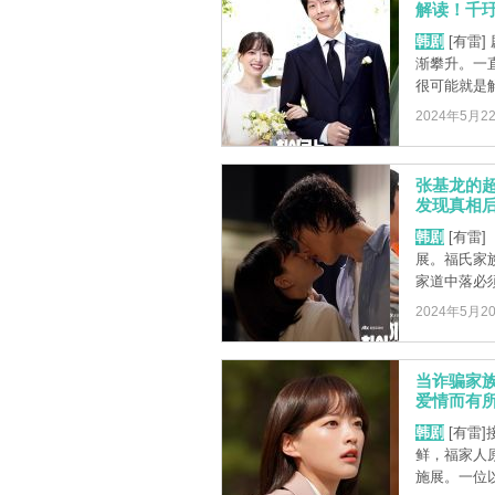
解读！千玗
韩剧
[有雷
渐攀升。一
很可能就是解
2024年5月2
张基龙的
发现真相后
韩剧
[有雷
展。福氏家
家道中落必须
2024年5月2
当诈骗家
爱情而有所
韩剧
[有雷]
鲜，福家人
施展。一位以