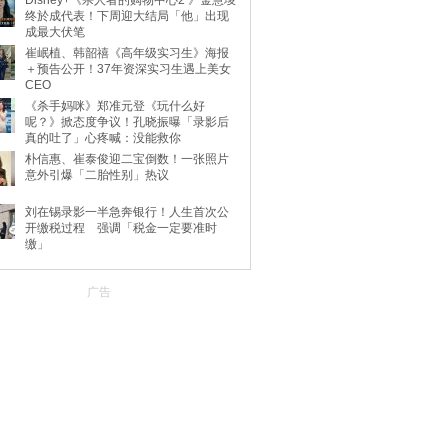
Disney+《杀人者的购物中心2 》金慧埈
终於成代表！下周迎大结局「他」出现
成最大伏笔
崔岷植、韩韶禧《高年级实习生》海报
＋预告公开！37年资深实习生遇上美女
CEO
《杀手妈咪》郑准元登《玩什么好
呢？》掀态度争议！孔晓振曝「录影后
真的吐了」心疼喊：没能救你
朴信惠、崔泰俊迎二宝倒数！一张照片
意外引爆「二胎性别」热议
刘在锡录影一半急奔银行！人生首次公
开缴税过程 强调「税金一定要准时
缴」
广告