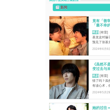
虽然不是英雄分集剧情
新闻
竟有「善
「最不幸的
韩剧
[有雷
基龙这对骗
预见了张基龙
2024年6月6
《虽然不
变过去与未来
韩剧
[有雷
情了吗？虽
有读心术，但
2024年5月2
她的过往