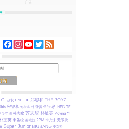
广告
网
Facebook
Instagram
YouTube
Twitter
Feed
.O.
THE BOYZ
郑容和
赵权
CNBLUE
宋智孝
金宇彬
irls
朴海镇
INFINITE
刘在锡
苏志燮
朴敏英
韩志旼
弹少年团
Moving 异
朴宝英
2PM
无限挑
李圣经
李光洙
姜素拉
Super Junior
BIGBANG
镇
安宰贤