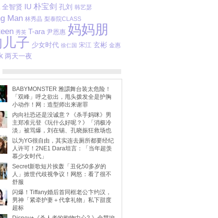
IU
朴宝剑
全智贤
孔刘
韩艺瑟
ng Man
林秀晶
梨泰院CLASS
妈妈朋
teen
T-ara
尹恩惠
秀英
的儿子
少女时代
宋江
玄彬
金惠
徐仁国
k
两天一夜
BABYMONSTER 雅譞舞台装太危险！
「双峰」呼之欲出，甩头拨发全是护胸
小动作！网：造型师出来谢罪
内向社恐还是没诚意？《杀手妈咪》男
主郑准元登《玩什么好呢？》「消极冷
淡」被骂爆，刘在锡、孔晓振狂救场也
不动
以为YG很自由，其实连去厕所都要经纪
人许可！2NE1 Dara坦言：「当年超羡
慕少女时代」
Secret新歌短片挨轰「丑化50多岁的
人」掀世代歧视争议！网怒：看了很不
舒服
闪爆！Tiffany婚后首同框老公卞约汉，
男神「紧牵护妻＋代拿礼物」私下甜度
超标