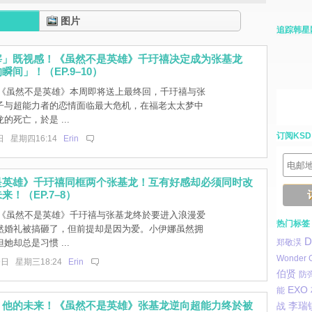
图片
追踪韩星
宰」既视感！《虽然不是英雄》千玗禧决定成为张基龙
瞬间」！（EP.9–10）
] 《虽然不是英雄》本周即将送上最终回，千玗禧与张
子与超能力者的恋情面临最大危机，在福老太太梦中
的死亡，於是 ...
订阅KSD
日 星期四16:14
Erin
是英雄》千玗禧同框两个张基龙！互有好感却必须同时改
！（EP.7–8）
] 《虽然不是英雄》千玗禧与张基龙终於要进入浪漫爱
热门标签
然婚礼被搞砸了，但前提却是因为爱。小伊娜虽然拥
D
她却总是习惯 ...
郑敬淏
Wonder G
9日 星期三18:24
Erin
伯贤
防
EXO
能
＝他的未来！《虽然不是英雄》张基龙逆向超能力终於被
李瑞
战