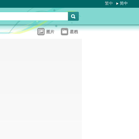
繁中
简中
图片
星档