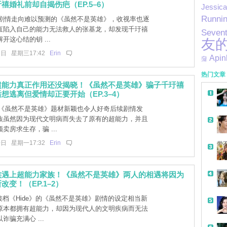
禧婚礼前却自揭伤疤（EP.5–6）
Jessica
Runni
] 剧情走向难以预测的《虽然不是英雄》，收视率也逐
直陷入自己的能力无法救人的张基龙，却发现千玗禧
Seven
开这心结的钥 ...
友
2日 星期三17:42
Erin
Apin
奫
热门文章
超能力真正作用还没揭晓！《虽然不是英雄》骗子千玗禧
想逃离但爱情却正要开始（EP.3–4）
] 《虽然不是英雄》题材新颖也令人好奇后续剧情发
族虽然因为现代文明病而失去了原有的超能力，并且
卖房求生存，骗 ...
0日 星期一17:32
Erin
带
族遇上超能力家族！《虽然不是英雄》两人的相遇将因为
改变！（EP.1–2）
接档《Hide》的《虽然不是英雄》剧情的设定相当新
原本都拥有超能力，却因为现代人的文明疾病而无法
诈骗充满心 ...