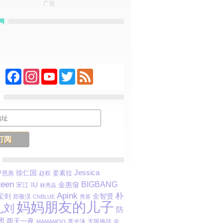
广告
网
Facebook
Instagram
YouTube
Twitter
Feed
Jessica
徐仁国
姜素拉
尹恩惠
赵权
teen
BIGBANG
金惠奫
宋江
IU
林秀晶
Apink
朴
宝剑
全智贤
郑敬淏
CNBLUE
秀英
妈妈朋友的儿子
孔刘
防
团
两天一夜
李光洙
无限挑战
金
MAMAMOO