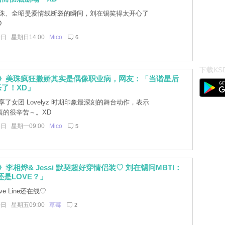
珠、全昭旻爱情线断裂的瞬间，刘在锡笑得太开心了
D
9日 星期日14:00
Mico
6
下载KSD
3》美珠疯狂撒娇其实是偶像职业病，网友：「当谐星后
了！XD」
了女团 Lovelyz 时期印象最深刻的舞台动作，表示
真的很辛苦～。XD
3日 星期一09:00
Mico
5
李相烨& Jessi 默契超好穿情侣装♡ 刘在锡问MBTI：
e还是LOVE？」
e Line还在线♡
0日 星期五09:00
草莓
2