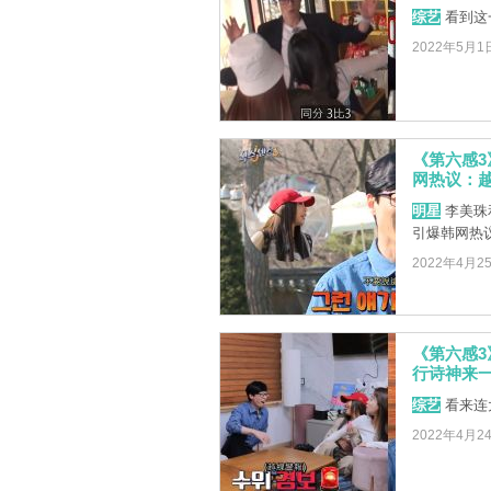
综艺
看到这
2022年5月1
《第六感
网热议：越
明星
李美珠
引爆韩网热
2022年4月2
《第六感3
行诗神来一
综艺
看来连
2022年4月2