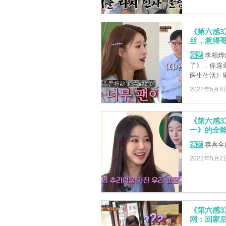
《第六感
丝，惹得
综艺
李相烨
了》，你连
医生生活》
2022年5月8
《第六感
一》的全
综艺
恭喜全
2022年5月2
《第六感
网：回家