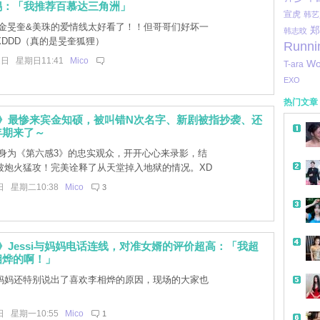
锡：「我推荐百慕达三角洲」
宣虎
韩艺
金旻奎&美珠的爱情线太好看了！！但哥哥们好坏一
郑
韩志旼
XDDD（真的是旻奎狐狸）
Runni
2日 星期日11:41
Mico
Wo
T-ara
EXO
热门文章
3》最惨来宾金知硕，被叫错N次名字、新剧被指抄袭、还
年期来了～
身为《第六感3》的忠实观众，开开心心来录影，结
被炮火猛攻！完美诠释了从天堂掉入地狱的情况。XD
日 星期二10:38
Mico
3
》Jessi与妈妈电话连线，对准女婿的评价超高：「我超
相烨的啊！」
si 妈妈还特别说出了喜欢李相烨的原因，现场的大家也
。
日 星期一10:55
Mico
1