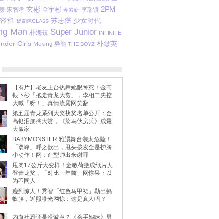
玄彬
2PM
金宇彬
宋智孝
李瑞镇
瑟
金素妍
容和
苏志燮
少女时代
梨泰院CLASS
ng Man
Super Junior
朴海镇
INFINITE
nder Girls
朴敏英
Moving 异能
THE BOYZ
【有片】老友上台热舞她眼神死！金高
银下秒「抱走青龙大赏」，李相二失控
大喊「呀！」真情流露网笑翻
第五届青龙系列大奖获奖名单公开：金
高银泪崩擒大赏，《菜鸟伙房兵》成最
大赢家
BABYMONSTER 雅譞舞台装太危险！
「双峰」呼之欲出，甩头拨发全是护胸
小动作！网：造型师出来谢罪
甩肉17公斤大变样！金敏荷瘦成纸片人
登青龙奖，「对比一年前」网惊呆：以
为不同人
瘦到惊人！秀智「红色马甲裙」勒出蚂
蚁腰，近照曝光网惊：这是真人吗？
内向社恐还是没诚意？《杀手妈咪》男