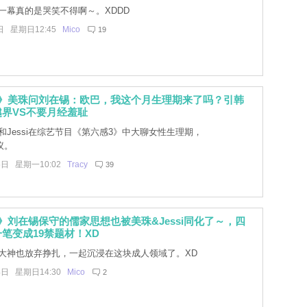
一幕真的是哭笑不得啊～。XDDD
日 星期日12:45
Mico
19
3》美珠问刘在锡：欧巴，我这个月生理期来了吗？引韩
界VS不要月经羞耻
和Jessi在综艺节目《第六感3》中大聊女性生理期，
议。
5日 星期一10:02
Tracy
39
》刘在锡保守的儒家思想也被美珠&Jessi同化了～，四
笔变成19禁题材！XD
大神也放弃挣扎，一起沉浸在这块成人领域了。XD
4日 星期日14:30
Mico
2