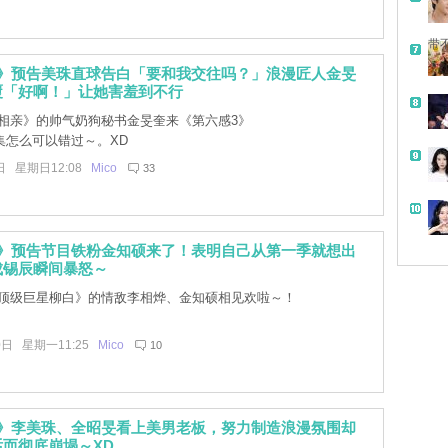
带
3》预告美珠直球告白「要和我交往吗？」浪漫匠人金旻
覆「好啊！」让她害羞到不行
相亲》的帅气奶狗秘书金旻奎来《第六感3》
集怎么可以错过～。XD
日 星期日12:08
Mico
33
3》预告节目铁粉金知硕来了！表明自己从第一季就想出
成锡辰瞬间暴怒～
顶级巨星柳白》的情敌李相烨、金知硕相见欢啦～！
0日 星期一11:25
Mico
10
3》李美珠、全昭旻看上美男老板，努力制造浪漫氛围却
而彻底崩塌～XD