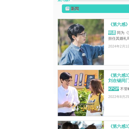
第六感3
新闻
《第六感》
明星
同为《
担任其婚礼
2024年2月1
《第六感3
刘在锡同门
KPOP
不管
2022年8月2
《第六感