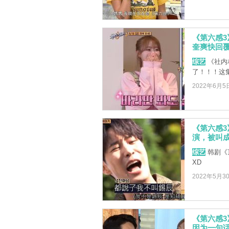
《第六感
奎爽快回
综艺
《社内
了！！！这
2022年6月5
《第六感
演，被叫
综艺
韩剧《
XD
2022年5月3
《第六感
因为一句话