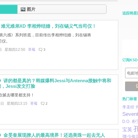
图片
追踪韩星
难兄难弟XD 李相烨结婚，刘在锡义气当司仪！
第六感》系列班底，目前传出李相烨结婚，刘在锡将
司仪。
日 星期四12:50
草莓
3
订阅KSD
》讲的都是真的？韩媒爆料Jessi与Antenna接触中将和
，Jessi发文打脸
欧腻去哪里都支持！
热门标签
5日 星期四13:15
草莓
2
李圣经
Seven
朴
D.O.
宝英
3》金旻奎展现撩人的最高境界！还选美珠一起去无人
弹少年