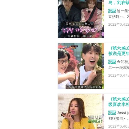
岛，刘在
综艺
这一集
直妨碍～。
2022年6月1
《第六感
被说是更
综艺
金知硕
果一开场就
2022年6月7
《第六感3
级喜欢李
综艺
Jes
都很赞同～
2022年6月6