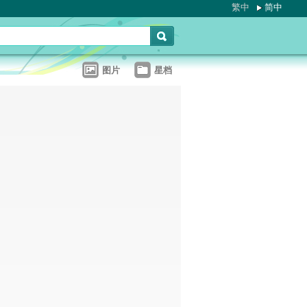
繁中
简中
图片
星档