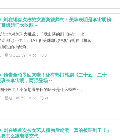
3》刘在锡首次称赞女嘉宾很帅气！美珠表明是李宙明粉
哥哥姐姐们大吃醋～
难过地对美珠大吼说：「我出演的剧《结过一次
全名都记不住！」TAT 但美珠却记得李宙明在《机智
里演过的小配角。
日 星期日11:39
Mico
3
3》预告全昭旻回来啦！还有热门韩剧《二十五，二十
能班长李宙明，两强登场～
妹回来了！小编想看平日的班长是什么模样～。
日 星期一09:59
Mico
21
3》刘在锡首次被女艺人撞胸后崩溃「真的被吓到了！」
后要怎么跟老婆交代