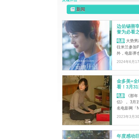
灵魂伴侣
新闻
边佑锡善
誉为必看
电影
大势男
往米兰参加P
外，电影界也
2024年6月1
金多美+
看！3月3
电影
《那年
侣》， 3
名电影网「NAV
2023年3月3
年度感动巨