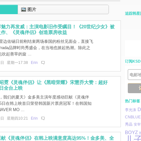
图片
追踪韩星
宰魅力再发威：主演电影旧作受瞩目！《20世纪少女》被
之作、《灵魂伴侣》创造票房收益
星边佑锡日前刚结束两场泰国的粉丝见面会，直接飞
rada品牌时尚秀盛会，在当地也掀起热潮。除此之
吹起善宰的旋 ...
订阅KSD
7日 星期一17:38
Erin
全昭霓《灵魂伴侣》让《黑暗荣耀》宋慧乔大赞：超好
1日全台上映
，我们的夏天》金多美主演年度感动巨献《灵魂伴
热门标签
月15日在韩上映首日荣登韩国新片票房冠军！在韩国知
D
ER MO ...
李光洙
CNBLUE
0日 星期四10:21
Erin
秀晶
安宰
BOYZ
儿
献《灵魂伴侣》在韩上映满意度高达95%！金多美、全