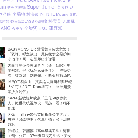
尹恩惠
玄彬
2PM
Super Junior
irls
赵
秀英
刘在锡
姜素拉
李瑞镇
李圣经
朴海镇
INFINITE
Moving 异能
朴宝英
韩志旼
无限挑
韩艺瑟
梨泰院CLASS
BANG
EXO
郑容和
全智贤
金惠奫
BABYMONSTER 雅譞舞台装太危险！
「双峰」呼之欲出，甩头拨发全是护胸
小动作！网：造型师出来谢罪
内向社恐还是没诚意？《杀手妈咪》男
主郑准元登《玩什么好呢？》「消极冷
淡」被骂爆，刘在锡、孔晓振狂救场也
不动
以为YG很自由，其实连去厕所都要经纪
人许可！2NE1 Dara坦言：「当年超羡
慕少女时代」
Secret新歌短片挨轰「丑化50多岁的
人」掀世代歧视争议！网怒：看了很不
舒服
闪爆！Tiffany婚后首同框老公卞约汉，
男神「紧牵护妻＋代拿礼物」私下甜度
超标
崔岷植、韩韶禧《高年级实习生》海报
＋预告公开！37年资深实习生遇上美女