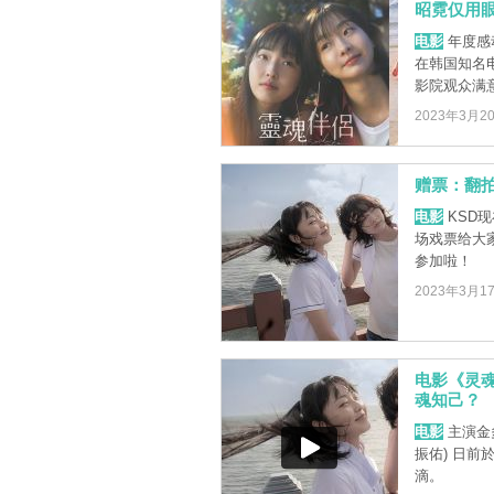
昭霓仅用眼
电影
年度感
在韩国知名电
影院观众满意
2023年3月2
赠票：翻
电影
KSD现
场戏票给大
参加啦！
2023年3月1
电影《灵
魂知己？
电影
主演金多
振佑) 日
滴。