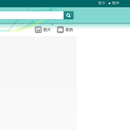
繁中
简中
图片
星档