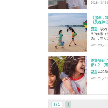
2023年3月3
《那年，
《灵魂伴
电影
《灵魂
故的美素（
饰），三人之
2023年3月3
终於等到了
侣）》（
电影
从20
2023年1月1
1 / 1
1