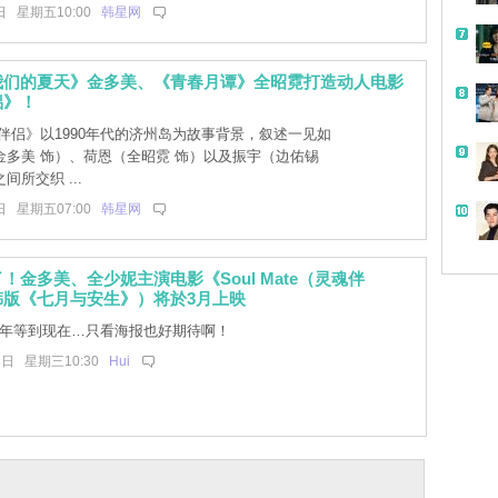
日 星期五10:00
韩星网
我们的夏天》金多美、《青春月谭》全昭霓打造动人电影
侣》！
伴侣》以1990年代的济州岛为故事背景，叙述一见如
金多美 饰）、荷恩（全昭霓 饰）以及振宇（边佑锡
间所交织 ...
日 星期五07:00
韩星网
！金多美、全少妮主演电影《Soul Mate（灵魂伴
韩版《七月与安生》）将於3月上映
20年等到现在…只看海报也好期待啊！
8日 星期三10:30
Hui