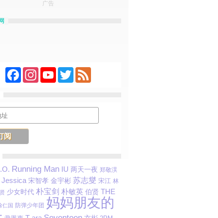
广告
网
Facebook
Instagram
YouTube
Twitter
Feed
Running Man
.O.
IU
两天一夜
郑敬淏
Jessica
苏志燮
宋智孝
金宇彬
宋江
林
朴宝剑
朴敏英
THE
少女时代
伯贤
贤
妈妈朋友的
防弹少年团
徐仁国
子
Seventeen
T-ara