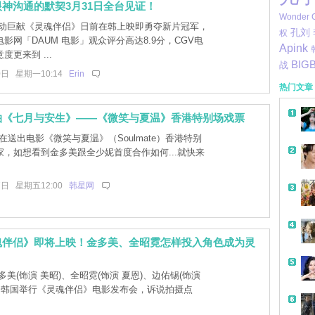
神沟通的默契3月31日全台见证！
Wonder G
动巨献《灵魂伴侣》日前在韩上映即勇夺新片冠军，
孔刘
权
影网「DAUM 电影」观众评分高达8.9分，CGV电
Apink
度更来到 ...
BIG
战
0日 星期一10:14
Erin
热门文章
拍《七月与安生》——《微笑与夏温》香港特别场戏票
在送出电影《微笑与夏温》（Soulmate）香港特别
家，如想看到金多美跟全少妮首度合作如何...就快来
带
7日 星期五12:00
韩星网
魂伴侣》即将上映！金多美、全昭霓怎样投入角色成为灵
美(饰演 美昭)、全昭霓(饰演 夏恩)、边佑锡(饰演
前於韩国举行《灵魂伴侣》电影发布会，诉说拍摄点