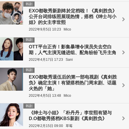
韩剧
EXO都敬秀新剧终於定档啦！《真剑胜负》
公开台词排练照展现热情，搭档《绅士与小
姐》的女主李世熙
2022年9月5日 10:23
Mico
韩剧
OTT平台正夯！影集暴增令演员失去空白
期，人气主演无缝进组、配角纷纷飞升主角
2022年4月17日 17:23
Sani
韩剧
EXO都敬秀退伍后的第一部电视剧《真剑胜
负》确定主演！有望搭档热门周末剧、话题
火热的「她」
2022年4月5日 13:48
Mico
韩剧
《绅士与小姐》「朴丹丹」李世熙有望与
D.O都敬秀搭档KBS新剧《真剑胜负》
2022年2月15日 09:00
草莓