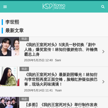
李世熙
最新文章
韩剧
《我的王室死对头》5演员一秒切换「剧中
人格」爆笑宣传！林知衍傲娇抢功、许楠儁
霸总上身
2026年5月25日 12:40
Sani
韩剧
《我的王室死对头》最新剧照曝光！林知衍
与李世熙再度正面交锋，脸颊红肿疑似挨巴
掌，现场火药味满满！
2026年5月14日 11:41
Yuan
韩剧
【多图】《我的王室死对头》举行制作发表