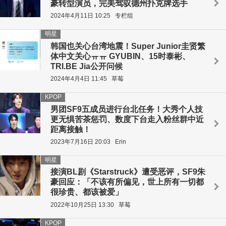
豪转型演员，完美驾驭德州扑克牌选手
2024年4月11日 10:25
专栏组
明星
韩国也关心台湾地震！Super Junior圭贤繁
体中文关心ㅠㅠ GYUBIN、15时泰彬、
TRI.BE Jia公开问候
2024年4月4日 11:45
草莓
KPOP
男团SF9五成员进行台北任务！大秀个人技
更无惧苦茶惩罚、数度下台走入粉丝群中近
距离接触！
2023年7月16日 20:03
Erin
明星
接演BL剧《Starstruck》遭受恶评，SF9朱
豪回应：「不该有所偏见，世上所有一切都
很珍贵、都该被爱」
2022年10月25日 13:30
草莓
KPOP