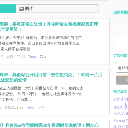
图片
追踪韩星
家闹翻，岳母还亲自送饭！具俊晔挚友亲揭搬家真正理
离亡妻更近！
徐熙媛）今年2月骤逝后，老公具俊晔的动向与遗产
续引发外界关注。近日更传出他可能放弃继承又反
家人闹不合等消息， ...
订阅KSD
1日 星期二09:44
Tracy
3
一周年，具俊晔公开泪目信「想你想到死」！韩网一片泪
说还悲伤的爱情
故艺人徐熙媛（大S）离世至今已满一年，她的丈夫
热门标签
停止思念。 昨日（2日），他通过社交媒体发布一封
朴
文长信，并为其 ...
秀英
日 星期二09:30
Tracy
韩志旼
4
Seven
Moving
】具俊晔&徐熙媛时隔20年通话时所说的话！网友心
徐仁
孝