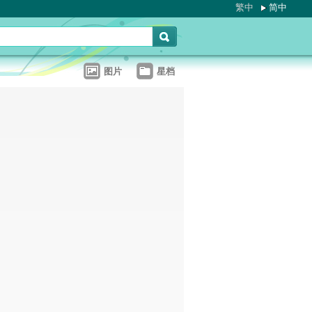
繁中
简中
图片
星档