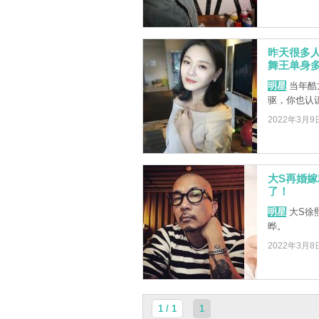
昨天很多
舞王单身多
明星
当年酷龙
驱，你也认
2022年3月9
大S再婚嫁
了！
明星
大S徐
晔。
2022年3月8
1 / 1
1