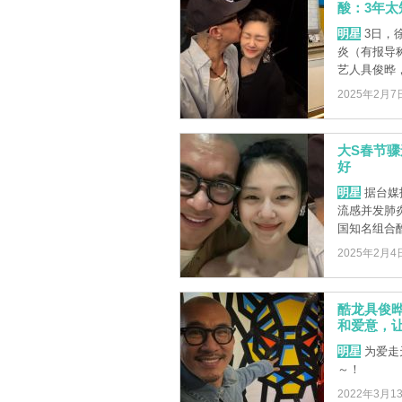
酸：3年太
明星
3日，
炎（有报导
艺人具俊晔，
2025年2月7
大S春节
好
明星
据台媒
流感并发肺
国知名组合酷
2025年2月4
酷龙具俊
和爱意，
明星
为爱走
～！
2022年3月1