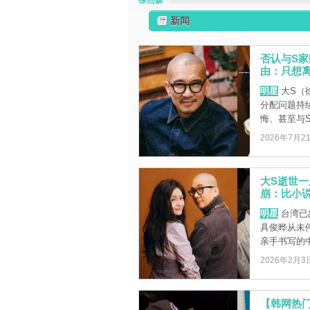
徐熙媛
新闻
否认与S
由：只想
明星
大S（
分配问题持
悔、甚至与S
2026年7月2
大S逝世
崩：比小
明星
台湾已
具俊晔从未
亲手书写的中
2026年2月3
【韩网热门