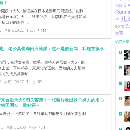
短了
姜
挑战
徐熙媛（大S）被证实在日本旅游期间因流感并发肺
Runni
称是败血症）去世，终年48岁。 因其现任丈夫是韩国
孔
代
所以她的离世 ...
Su
BOYZ
日 星期五10:21
Tracy
14
敏英
热门文章
骤逝，老公具俊晔回应韩媒：这不是假新闻，我现在很不
报导，台湾女演员、歌手、主持人徐熙媛（大S）因
炎去世，享年48岁，家属悲恸证实。因她的丈夫是韩
龙的成员具俊晔 ...
日 星期二09:17
Tracy
晔来台后为大S闭关苦读！一张照片看出这个男人的用心
让韩国网友一致好评～
带
天涯已经很感动了，各种举动都能感受到他的爱意啊
3日 星期日15:00
Mico
2