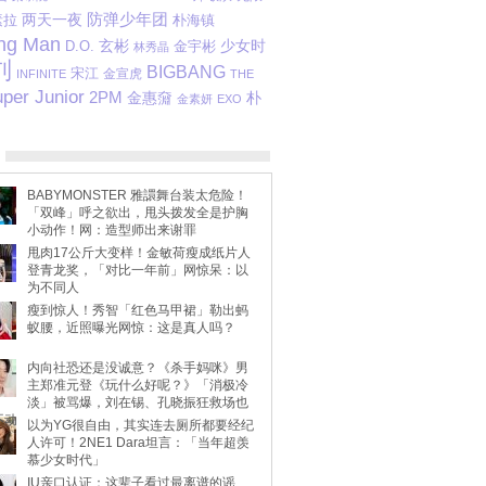
防弹少年团
素拉
两天一夜
朴海镇
ng Man
玄彬
D.O.
金宇彬
少女时
林秀晶
刘
BIGBANG
宋江
金宣虎
INFINITE
THE
per Junior
2PM
金惠奫
朴
金素妍
EXO
BABYMONSTER 雅譞舞台装太危险！
「双峰」呼之欲出，甩头拨发全是护胸
小动作！网：造型师出来谢罪
甩肉17公斤大变样！金敏荷瘦成纸片人
登青龙奖，「对比一年前」网惊呆：以
为不同人
瘦到惊人！秀智「红色马甲裙」勒出蚂
蚁腰，近照曝光网惊：这是真人吗？
内向社恐还是没诚意？《杀手妈咪》男
主郑准元登《玩什么好呢？》「消极冷
淡」被骂爆，刘在锡、孔晓振狂救场也
不动
以为YG很自由，其实连去厕所都要经纪
人许可！2NE1 Dara坦言：「当年超羡
慕少女时代」
IU亲口认证：这辈子看过最离谱的谣