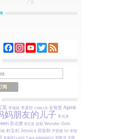
广告
网
Facebook
Instagram
YouTube
Twitter
Feed
Apink
宝英
李圣经
全智贤
李瑞镇
CNBLUE
妈妈朋友的儿子
李光洙
teen
苏志燮
Wonder Girls
赵权
韩艺瑟
Jessica
朴宝剑
郑容和
IU
 异能
尹恩惠
宋智
国
T-ara
郑敬淏
无限
梨泰院CLASS
MAMAMOO