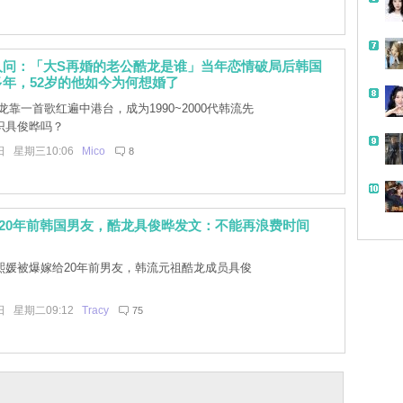
人问：「大S再婚的老公酷龙是谁」当年恋情破局后韩国
年，52岁的他如今为何想婚了
靠一首歌红遍中港台，成为1990~2000代韩流先
识具俊晔吗？
日 星期三10:06
Mico
8
20年前韩国男友，酷龙具俊晔发文：不能再浪费时间
熙媛被爆嫁给20年前男友，韩流元祖酷龙成员具俊
日 星期二09:12
Tracy
75