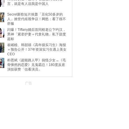
言，就是有人说我是中国人
Secret新歌短片挨轰「丑化50多岁的
人」掀世代歧视争议！网怒：看了很不
舒服
闪爆！Tiffany婚后首同框老公卞约汉，
男神「紧牵护妻＋代拿礼物」私下甜度
超标
崔岷植、韩韶禧《高年级实习生》海报
＋预告公开！37年资深实习生遇上美女
CEO
朴恩斌《超能路人甲》搞怪少女→《毛
骨悚然的恋爱》见鬼霸总！180度反差
演技获赞「信看演员」
广告