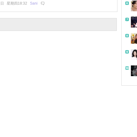
7日 星期四18:32
Sani
带