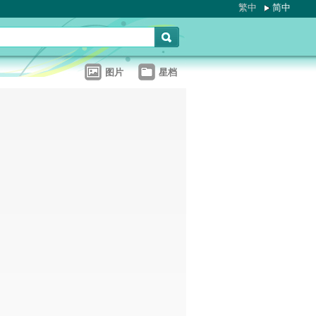
繁中
简中
图片
星档