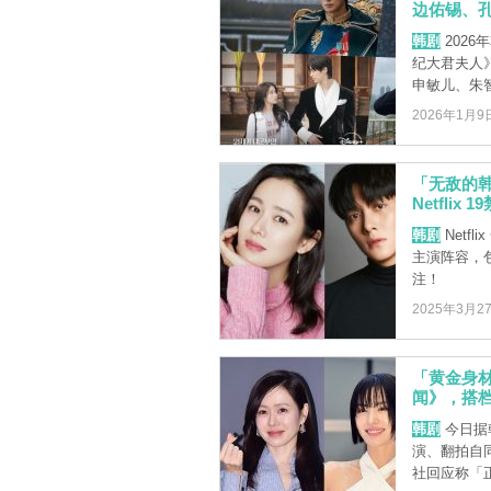
边佑锡、
韩剧
2026
纪大君夫人
申敏儿、朱智
2026年1月9
「无敌的韩
Netfl
韩剧
Netf
主演阵容，包
注！
2025年3月2
「黄金身材+
闻》，搭
韩剧
今日据
演、翻拍自同
社回应称「正在