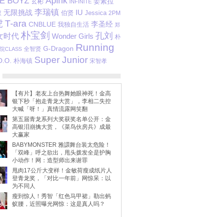
Apink
E BOYZ
姜素拉
玄彬
INFINITE
李瑞镇
IU
无限挑战
伯贤
Jessica
权
2PM
虎
T-ara
李圣经
CNBLUE
我独自生活
郑
朴宝剑
孔刘
女时代
Wonder Girls
朴
Running
G-Dragon
全智贤
院CLASS
Super Junior
D.O.
朴海镇
宋智孝
【有片】老友上台热舞她眼神死！金高
银下秒「抱走青龙大赏」，李相二失控
大喊「呀！」真情流露网笑翻
第五届青龙系列大奖获奖名单公开：金
高银泪崩擒大赏，《菜鸟伙房兵》成最
大赢家
BABYMONSTER 雅譞舞台装太危险！
「双峰」呼之欲出，甩头拨发全是护胸
小动作！网：造型师出来谢罪
甩肉17公斤大变样！金敏荷瘦成纸片人
登青龙奖，「对比一年前」网惊呆：以
为不同人
瘦到惊人！秀智「红色马甲裙」勒出蚂
蚁腰，近照曝光网惊：这是真人吗？