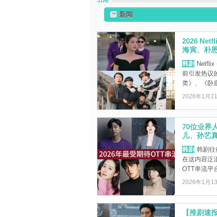
丑闻
新闻
2026 N
海寅、朴
韩剧
Netf
前引发热议
类》、《卧底洪
2026年1月2
70位业界
儿、孙艺
韩剧
韩剧往
在这内容泛
OTT串流平台
2026年1月1
【推剧速报