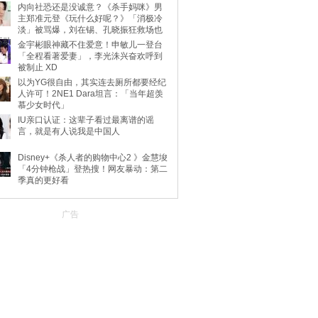
内向社恐还是没诚意？《杀手妈咪》男
主郑准元登《玩什么好呢？》「消极冷
淡」被骂爆，刘在锡、孔晓振狂救场也
不动
金宇彬眼神藏不住爱意！申敏儿一登台
「全程看著爱妻」，李光洙兴奋欢呼到
被制止 XD
以为YG很自由，其实连去厕所都要经纪
人许可！2NE1 Dara坦言：「当年超羡
慕少女时代」
IU亲口认证：这辈子看过最离谱的谣
言，就是有人说我是中国人
Disney+《杀人者的购物中心2 》金慧埈
「4分钟枪战」登热搜！网友暴动：第二
季真的更好看
广告