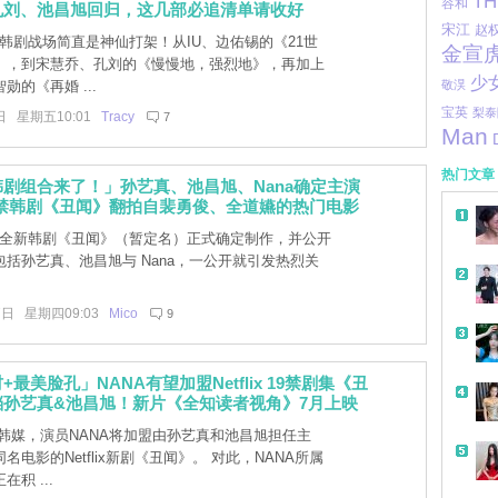
TH
容和
孔刘、池昌旭回归，这几部必追清单请收好
宋江
赵
年韩剧战场简直是神仙打架！从IU、边佑锡的《21世
金宣
》，到宋慧乔、孔刘的《慢慢地，强烈地》，再加上
少
勋的《再婚 ...
敬淏
宝英
梨泰
日 星期五10:01
Tracy
7
Man
热门文章
剧组合来了！」孙艺真、池昌旭、Nana确定主演
ix 19禁韩剧《丑闻》翻拍自裴勇俊、全道嬿的热门电影
lix 全新韩剧《丑闻》（暂定名）正式确定制作，并公开
括孙艺真、池昌旭与 Nana，一公开就引发热烈关
7日 星期四09:03
Mico
9
最美脸孔」NANA有望加盟Netflix 19禁剧集《丑
档孙艺真&池昌旭！新片《全知读者视角》7月上映
韩媒，演员NANA将加盟由孙艺真和池昌旭担任主
名电影的Netflix新剧《丑闻》。 对此，NANA所属
积 ...