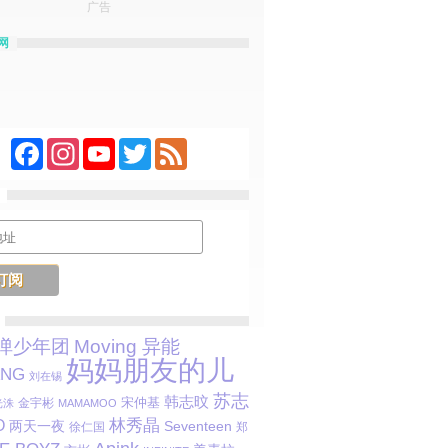
广告
网
Facebook
Instagram
YouTube
Twitter
Feed
弹少年团
Moving 异能
妈妈朋友的儿
ANG
刘在锡
苏志
韩志旼
金宇彬
宋仲基
光洙
MAMAMOO
林秀晶
O
两天一夜
Seventeen
徐仁国
郑