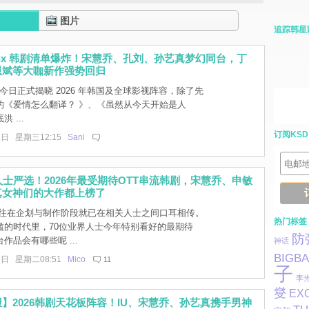
图片
追踪韩星
etflix 韩剧清单爆炸！宋慧乔、孔刘、孙艺真梦幻同台，丁
恩斌等大咖新作强势回归
lix 今日正式揭晓 2026 年韩国及全球影视阵容，除了先
的《爱情怎么翻译？ 》、《虽然从今天开始是人
 ...
订阅KSD
1日 星期三12:15
Sani
人士严选！2026年最受期待OTT串流韩剧，宋慧乔、申敏
真女神们的大作都上榜了
往在企划与制作阶段就已在相关人士之间口耳相传。
热门标签
滥的时代里，70位业界人士今年特别看好的最期待
防
作品会有哪些呢 ...
神话
BIGB
3日 星期二08:51
Mico
11
子
李
燮
EX
】2026韩剧天花板阵容！IU、宋慧乔、孙艺真携手男神