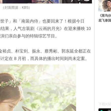
（封面图源：KBS）
《菜鸟
底飞泰
草世子」和「南装内侍」也要回来了！根据今日
家采访结果，人气古装剧《云画的月光》在迎来播映 10
主演们亲自参与的特辑综艺节目。
金裕贞、朴宝剑、振永、蔡秀彬、郭东延全都正在
计定在 8 月初，而具体的播出时间则尚未定案。
下载KSD