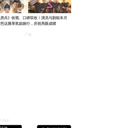
伙房兵》收视、口碑双收！演员与剧组本月
国芭达雅享奖励旅行，庆祝亮眼成绩
广告
 App