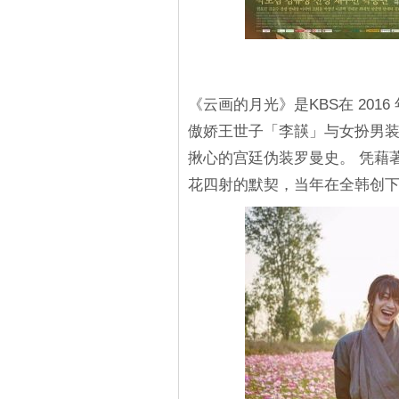
《云画的月光》是KBS在 201
傲娇王世子「李韺」与女扮男
揪心的宫廷伪装罗曼史。 凭藉
花四射的默契，当年在全韩创下了