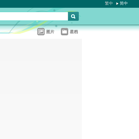
繁中
简中
图片
星档