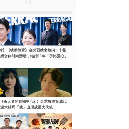
广告
片】《铁拳教育》金武烈携妻放闪！十指
娥合体时尚活动，结婚11年「手比爱心」
尔
ey+《杀人者的购物中心2 》金慧埈终於成代
周迎大结局「他」出现成最大伏笔