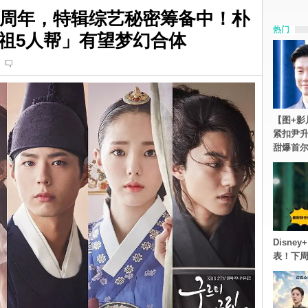
0周年，特辑综艺秘密筹备中！朴
热门
祖5人帮」有望梦幻合体
【图+影
紧扣尹升
甜爆首
Disn
表！下