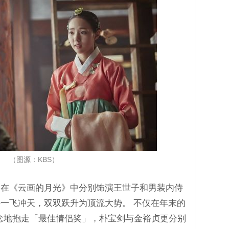
（图源：KBS）
因在《云画的月光》中分别饰演王世子和男装内侍
一飞冲天，双双跃升为顶流大势。 不仅在年末的
无悬念地抱走「最佳情侣奖」，朴宝剑与金裕贞更分别