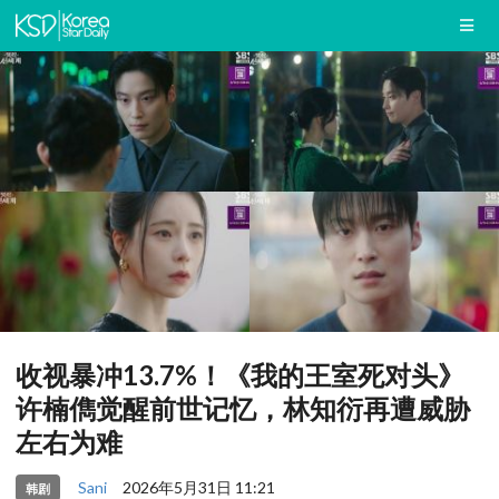
收视暴冲13.7%！《我的王室死对头》
许楠儁觉醒前世记忆，林知衍再遭威胁
左右为难
Sani
2026年5月31日 11:21
韩剧