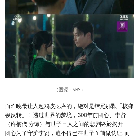
（图源：SBS）
而昨晚最让人起鸡皮疙瘩的，绝对是结尾那颗「核弹
级反转」！透过世界的梦境，300年前团心、李贤
（许楠儁 分饰）与世子三人之间的悲剧终於揭开：
团心为了守护李贤，迫不得已在世子面前做伪证; 而