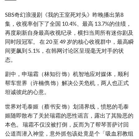
SBS奇幻浪漫剧《我的王室死对头》昨晚播出第8
集，收视率创下了全国 10.4%、最高 13.7%的佳绩，
再度刷新自身最高收视纪录，横扫当周所有迷你剧及
同时段冠军。 在 20 至 49 岁的核心收视群中，最高瞬
间更飙到 5.1%，在韩网讨论区呈现毫无对手的状
态。
剧中，申瑞霜（林知衍 饰）机智地应对媒体，顺利
帮车世界（许楠儁 饰）解决公关危机，两人也正式
坦诚彼此的心意。
世界对毛泰姬（蔡书安 饰）划清界线，愤怒的毛泰
姬随即散布了关於瑞霜的恶性谣言，露出了其险恶的
本色。 瑞霜不仅没被打倒，反而为了帮琴菩萨讨回
公道而潜入神堂，意外抓包该处竟是个「吸血邪教组