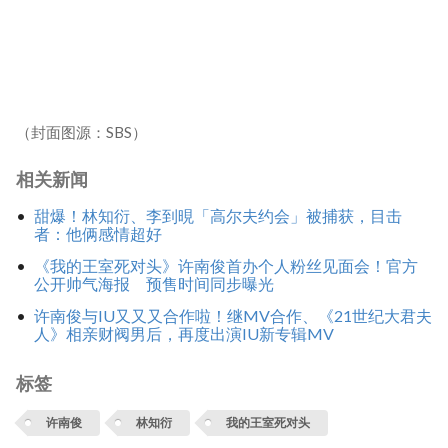
（封面图源：SBS）
相关新闻
甜爆！林知衍、李到晛「高尔夫约会」被捕获，目击
者：他俩感情超好
《我的王室死对头》许南俊首办个人粉丝见面会！官方
公开帅气海报 预售时间同步曝光
许南俊与IU又又又合作啦！继MV合作、《21世纪大君夫
人》相亲财阀男后，再度出演IU新专辑MV
标签
许南俊
林知衍
我的王室死对头