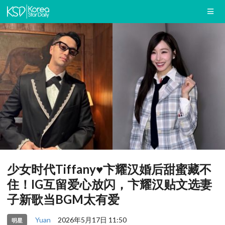
少女时代Tiffany♥卞耀汉婚后甜蜜藏不
住！IG互留爱心放闪，卞耀汉贴文选妻
子新歌当BGM太有爱
Yuan
2026年5月17日 11:50
明星