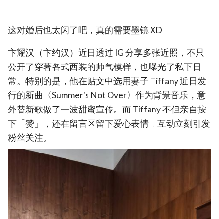
这对婚后也太闪了吧，真的需要墨镜 XD
卞耀汉（卞约汉）近日透过 IG 分享多张近照，不只
公开了穿著各式西装的帅气模样，也曝光了私下日
常。特别的是，他在贴文中选用妻子 Tiffany 近日发
行的新曲〈Summer's Not Over〉作为背景音乐，意
外替新歌做了一波甜蜜宣传。而 Tiffany 不但亲自按
下「赞」，还在留言区留下爱心表情，互动立刻引发
粉丝关注。