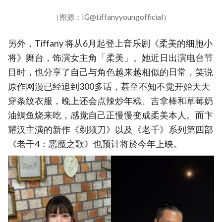
（图源：IG@tiffanyyoungofficial）
另外，Tiffany 将从6月起登上音乐剧《柔美的细胞小
将》舞台，饰演女主角「柔美」。她近日出演电台节
目时，也分享了自己与角色越来越相似的日常，笑说
原作网漫已经追到300多话，甚至不知不觉开始天天
穿条纹衣服，晚上还会点辣炒年糕、吉拿棒和草莓奶
油鲷鱼烧来吃，感觉自己正慢慢变成柔美本人。而卞
耀汉主演的新作《剃须刀》以及《老千》系列第四部
《老千4：恶魔之歌》也预计将於今年上映。