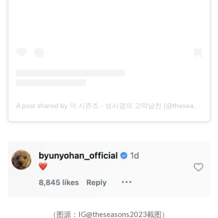
A post shared by 더 시즌즈 - 성시경의 고막남친 (@theseasons2023)
（图源：IG@theseasons2023截图）