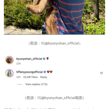
（图源：IG@byunyohan_official）
（图源：IG@byunyohan_official截图）