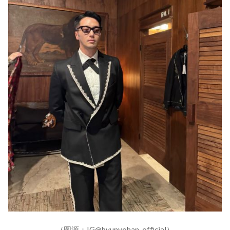
（图源：IG@byunyohan_official）