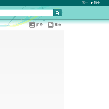
繁中
简中
图片
星档