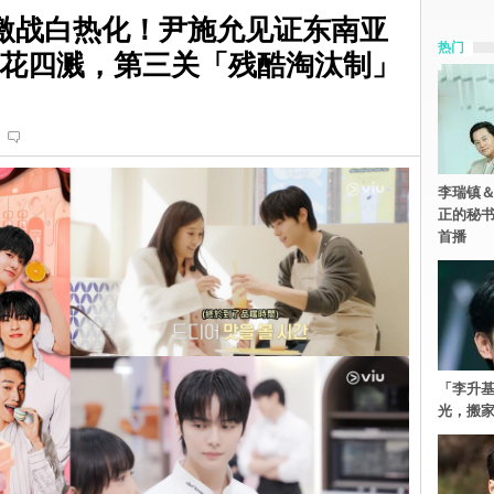
eet》激战白热化！尹施允见证东南亚
热门
神火花四溅，第三关「残酷淘汰制」
李瑞镇＆
正的秘书
首播
「李升
光，搬家