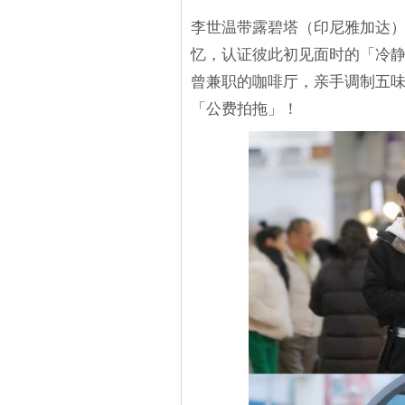
李世温带露碧塔（印尼雅加达
忆，认证彼此初见面时的「冷静
曾兼职的咖啡厅，亲手调制五
「公费拍拖」！