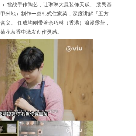
 ）挑战手作陶艺，让琳琳大展装饰天赋。 裴民基
宾甲米地）制作一桌韩式住家菜，深度讲解「五方
含义。 任成均则带著余巧琳（香港）浪漫露营，
在菊花茶香中激发创作灵感。