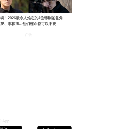
辑！2026最令人难忘的4位韩剧爸爸角
燮、李栋旭...他们连命都可以不要
广告
 App