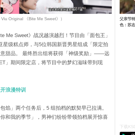
父亲节特
 Original 《Bite Me Sweet》）
色：苏志
《Bite Me Sweet》战况越演越烈！节目由「面包王」
亚星级糕点师，与5位韩国新晋男星组成「限定拍
意甜品。 最终胜出组将获得「神级奖励」——远
SWEET」期间限定店，将节目中的梦幻滋味带到现
展开浪漫特训
包馅」两个任务后，5 组拍档的默契早已拉满。
「你和我的季节」，男神们纷纷带领拍档展开惊喜
下载KSD