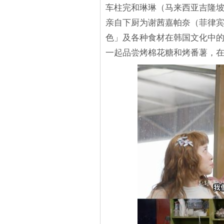
车柱完和琳琳（马来西亚吉隆坡
亲自下厨为谢茜嘉帕奈（菲律
色」及各种食材在韩国文化中的
一起品尝烤棉花糖和烤番薯，