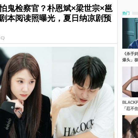
怕鬼检察官？朴恩斌×梁世宗×邕
热门
剧本阅读照曝光，夏日纳凉剧预
《杀手妈
爆头」
BLACK
「忍不