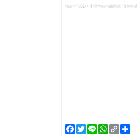
Yuan@KSD / 非得本站书面同意 
Facebook
Twitter
Line
WhatsApp
Copy
分
Link
享