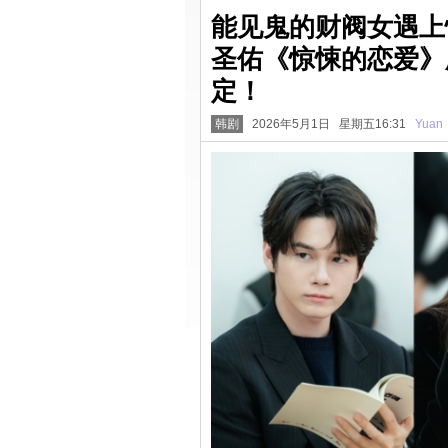
能见鬼的财阀女遇上
圣佑《惊悚的恋爱》
定！
韩剧
2026年5月1日 星期五16:31
Yuan