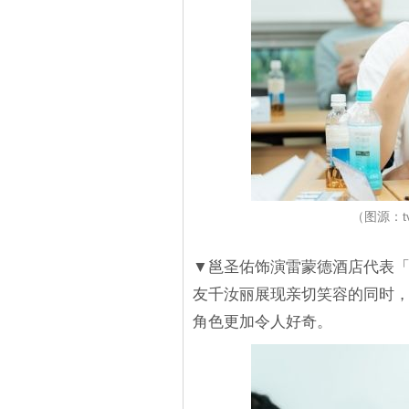
（图源：
▼邕圣佑饰演雷蒙德酒店代表
友千汝丽展现亲切笑容的同时
角色更加令人好奇。