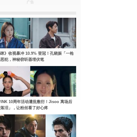
广告
咪》收视暴冲 10.9% 登冠！孔晓振「一枪
极恶犯，神秘窃听器埋伏笔
PINK 10周年活动遭批敷衍！Jisoo 离场后
住落泪」，让粉丝看了好心疼