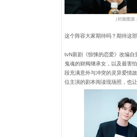
（封面图源
这个阵容大家期待吗？期待这
tvN新剧《惊悚的恋爱》改编
鬼魂的财阀继承女，以及最害
段充满意外与冲突的灵异爱情
位主演的剧本阅读现场照，也