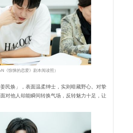
tvN《惊悚的恋爱》剧本阅读照）
「姜民焕」，表面温柔绅士，实则暗藏野心。对挚
，面对他人却能瞬间转换气场，反转魅力十足，让