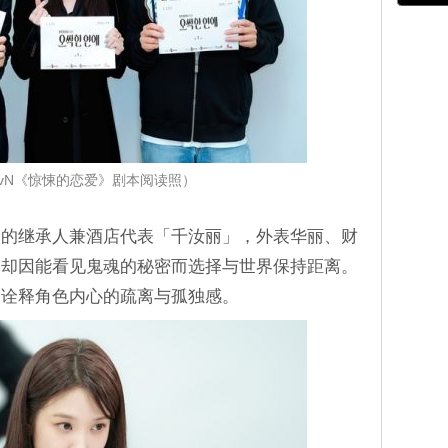
tvN《惊悚的恋爱》剧本阅读照）
团的继承人兼酒店代表「千汝丽」，外表华丽、财
，却因能看见鬼魂的秘密而选择与世界保持距离。
，诠释角色内心的疏离与孤独感。