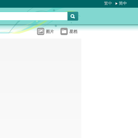
繁中
简中
图片
星档