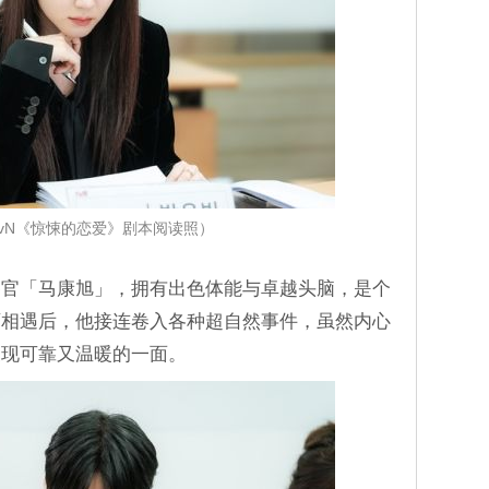
tvN《惊悚的恋爱》剧本阅读照）
察官「马康旭」，拥有出色体能与卓越头脑，是个
丽相遇后，他接连卷入各种超自然事件，虽然内心
展现可靠又温暖的一面。