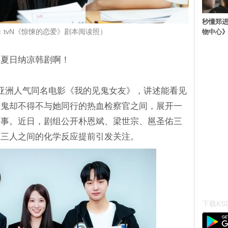
秒懂郑
物中心
：tvN《惊悚的恋爱》剧本阅读照）
部夏日纳凉韩剧啊！
自亚洲人气同名电影《我的见鬼女友》，讲述能看见
怕鬼却不得不与她同行的热血检察官之间，展开一
故事。近日，剧组公开朴恩斌、梁世宗、邕圣佑三
让三人之间的化学反应提前引发关注。
下载KSD