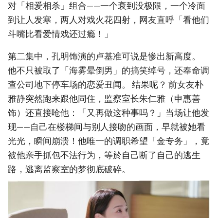
对「相爱相杀」组合——一个衰到没极限，一个冷面
到让人发寒，两人对戏火花四射，网友直呼「看他们
斗嘴比看爱情戏还过瘾！」
第二集中，孔明饰演的卢基准可说是惨出新高度。
他不只被取了「海雾晕倒男」的搞笑绰号，还奉命调
查公司地下停车场的恋爱丑闻。 结果呢？ 前女友朴
雅静突然跑来跟他同住，监察室长朱仁雅（申惠善
饰）还直接呛他：「又再做这种事吗？」当场让他发
现——自己在楼梯间与别人接吻的画面，早就被她看
光光，瞬间崩溃！他唯一的调职希望「金专务」，竟
被他亲手抓包不法行为，等於自己断了自己的逃生
路，逃离监察室的梦彻底破碎。