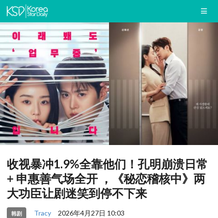
收视暴冲1.9%全靠他们！孔明崩溃日常
+ 申惠善气场全开 ，《秘恋稽核中》两
大功臣让剧迷笑到停不下来
Tracy
2026年4月27日 10:03
韩剧