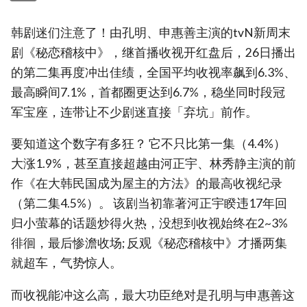
韩剧迷们注意了！由孔明、申惠善主演的tvN新周末
剧《秘恋稽核中》，继首播收视开红盘后，26日播出
的第二集再度冲出佳绩，全国平均收视率飙到6.3%、
最高瞬间7.1%，首都圈更达到6.7%，稳坐同时段冠
军宝座，连带让不少剧迷直接「弃坑」前作。
要知道这个数字有多狂？ 它不只比第一集（4.4%）
大涨1.9%，甚至直接超越由河正宇、林秀静主演的前
作《在大韩民国成为屋主的方法》的最高收视纪录
（第二集4.5%）。 该剧当初靠著河正宇睽违17年回
归小萤幕的话题炒得火热，没想到收视始终在2~3%
徘徊，最后惨澹收场; 反观《秘恋稽核中》才播两集
就超车，气势惊人。
而收视能冲这么高，最大功臣绝对是孔明与申惠善这