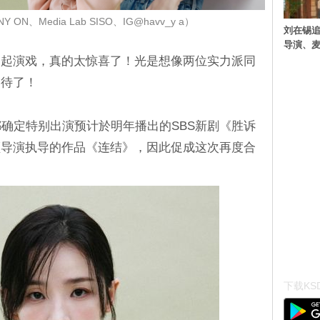
ON、Media Lab SISO、IG@havv_y a）
刘在锡追
导演、麦
一起演戏，真的太惊喜了！光是想像两位实力派同
期待了！
都确定特别出演预计於明年播出的SBS新剧《胜诉
顺导演执导的作品《连结》，因此促成这次再度合
下载KSD