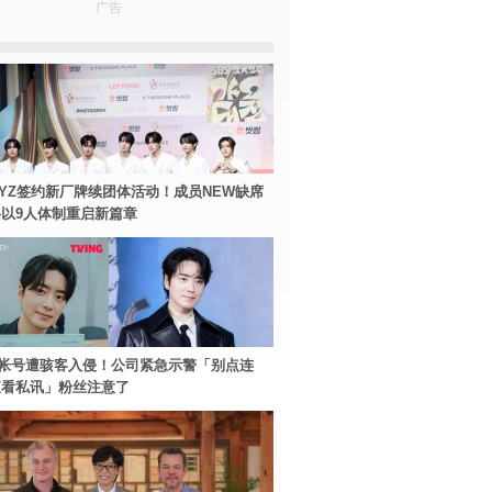
广告
BOYZ签约新厂牌续团体活动！成员NEW缺席
以9人体制重启新篇章
帐号遭骇客入侵！公司紧急示警「别点连
查看私讯」粉丝注意了