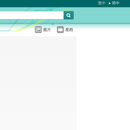
繁中
简中
图片
星档