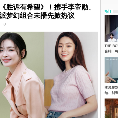
《胜诉有希望》！携手李帝勋、
热门
派梦幻组合未播先掀热议
n
THE 
合约 将
李浚赫X
结、别