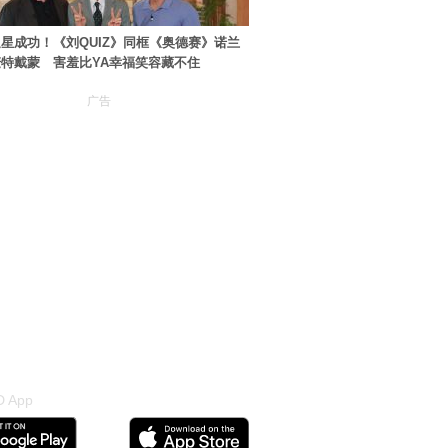
星成功！《刘QUIZ》同框《奥德赛》诺兰
特戴蒙 害羞比YA幸福笑容藏不住
广告
 App