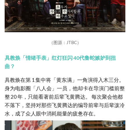
（图源：JTBC）
具教焕「情绪手表」红灯狂闪 40代鲁蛇嫉妒到扭
曲？
具教焕在第 1 集中将「黄东满」一角演得入木三分。
身为电影圈「八人会」一员，他却卡在导演门槛前整
整 20 年，只能看著前后辈飞黄腾达。 每次聚会他都
不落下，坚持对那些飞黄腾达的编导前辈与后辈泼冷
水，成了众人眼中消耗能量的疲惫存在。