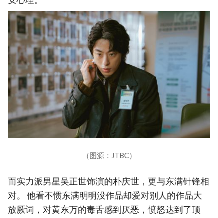
（图源：JTBC）
而实力派男星吴正世饰演的朴庆世，更与东满针锋相
对。 他看不惯东满明明没作品却爱对别人的作品大
放厥词，对黄东万的毒舌感到厌恶，愤怒达到了顶