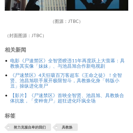
（图源：JTBC）
（封面图源：JTBC）
相关新闻
电影《尸速禁区》全智贤睽违11年再度跃上大萤幕：具
教焕其实像「妹妹」、与池昌旭合作新电视剧
《尸速禁区》4天狂吸百万客超车《王命之徒》！全智
贤、池昌旭联手展开极限智斗，具教焕化身「韩版小
丑」操纵进化丧尸
【影片】《尸速禁区》首映全智贤、池昌旭、具教焕合
体抗敌，「变种丧尸」超狂进化吓疯全场
标签
努力克服自卑的我们
具教焕