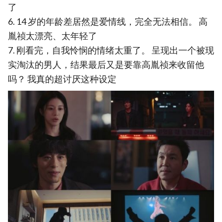
了
6. 14 岁的年龄差居然是爱情线，完全无法相信。 高
胤祯太漂亮、太年轻了
7. 刚看完，自我怜悯的情绪太重了。 呈现出一个被现
实淘汰的男人，结果最后又是要靠高胤祯来收留他
吗？ 我真的超讨厌这种设定