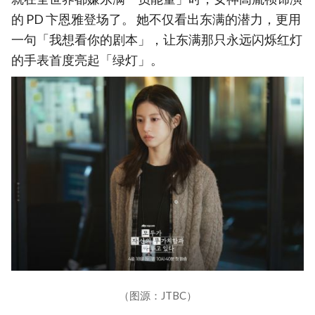
的 PD 卞恩雅登场了。 她不仅看出东满的潜力，更用
一句「我想看你的剧本」，让东满那只永远闪烁红灯
的手表首度亮起「绿灯」。
（图源：JTBC）