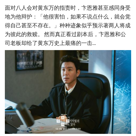
面对八人会对黄东万的指责时，卞恩雅甚至感同身受
地为他辩护：「他很害怕，如果不说点什么，就会觉
得自己甚至不存在。」种种迹象似乎预示著两人将成
为彼此的救赎。 然而真正看过剧本后，卞恩雅和公
司老板却给了黄东万史上最痛的一击...