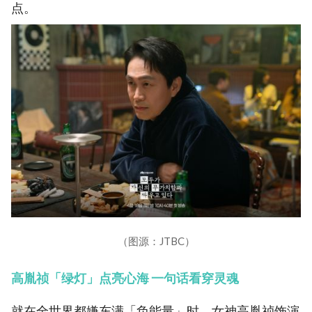
点。
（图源：JTBC）
高胤祯「绿灯」点亮心海 一句话看穿灵魂
就在全世界都嫌东满「负能量」时，女神高胤祯饰演