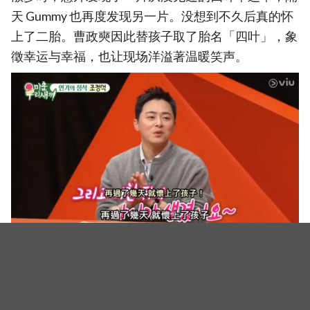
天 Gummy 也再度发现另一片。没想到不久后真的怀
上了二胎。曹政奭因此替孩子取了胎名「四叶」，象
徵幸运与幸福，也让现场洋溢著温暖笑声。