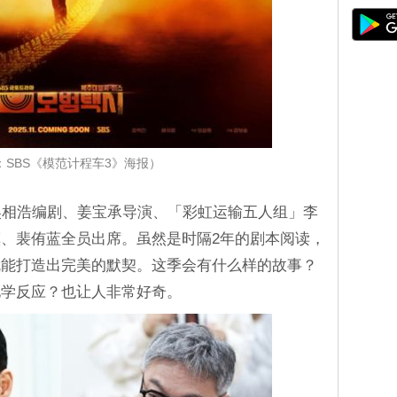
：SBS《模范计程车3》海报）
吴相浩编剧、姜宝承导演、「彩虹运输五人组」李
、裴侑蓝全员出席。虽然是时隔2年的剧本阅读，
就能打造出完美的默契。这季会有什么样的故事？
化学反应？也让人非常好奇。