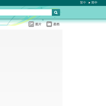
繁中
简中
图片
星档