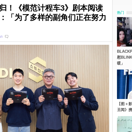
归！《模范计程车3》剧本阅读
热门
：「为了多样的副角们正在努力
an
BLACK
慰BLI
暖」
【图＋影
丑闻》携