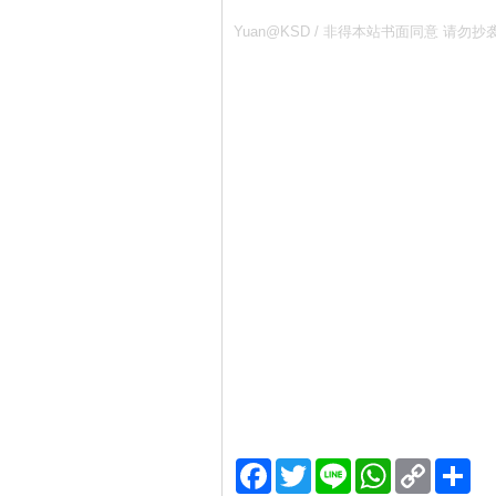
Yuan@KSD / 非得本站书面同意 
Facebook
Twitter
Line
WhatsApp
Copy
分
Link
享