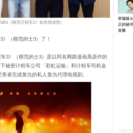
李瑞镇＆
SBS《模范计程车3》剧本阅读照）
正的秘书
首播
3》（模范的士3）了！
程车3》（模范的士3）是以同名网路漫画爲原作的
地下秘密计程车公司「彩虹运输」和计程车司机金
受害者完成复仇的私人复仇代理电视剧。
下载KSD