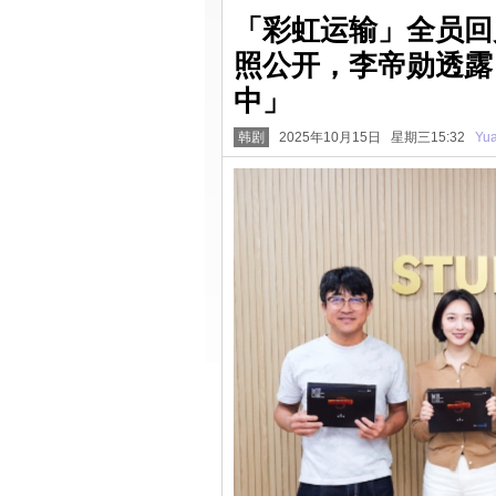
「彩虹运输」全员回
照公开，李帝勋透露
中」
韩剧
2025年10月15日 星期三15:32
Yu