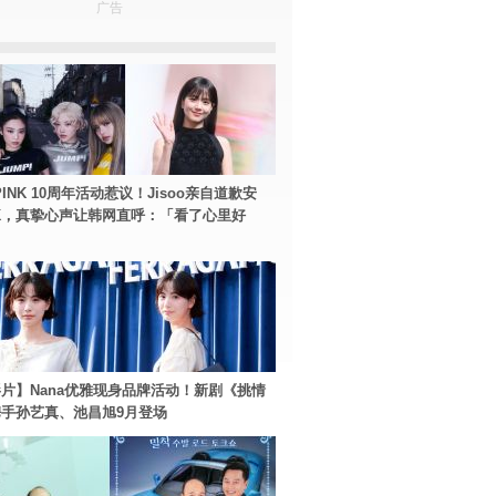
广告
PINK 10周年活动惹议！Jisoo亲自道歉安
NK，真挚心声让韩网直呼：「看了心里好
片】Nana优雅现身品牌活动！新剧《挑情
手孙艺真、池昌旭9月登场