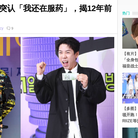
突认「我还在服药」，揭12年前
热门
cy
9
【有片】
「全身
福音战
【多图】《
毯开跑！Re
RIIZE