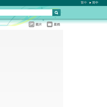
繁中
简中
图片
星档