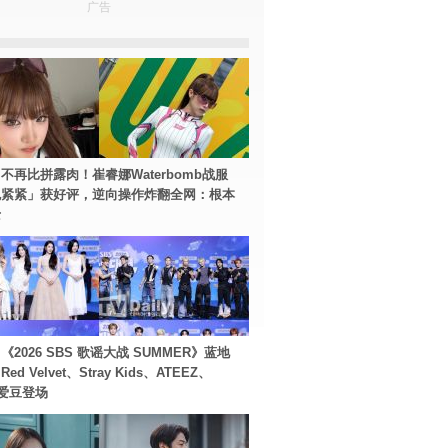
广告
不再比拼露肉！崔睿娜Waterbomb战服
包紧紧」获好评，逆向操作炸翻全网：根本
士
2026 SBS 歌谣大战 SUMMER》蓝地
d Velvet、Stray Kids、ATEEZ、
等爱豆登场