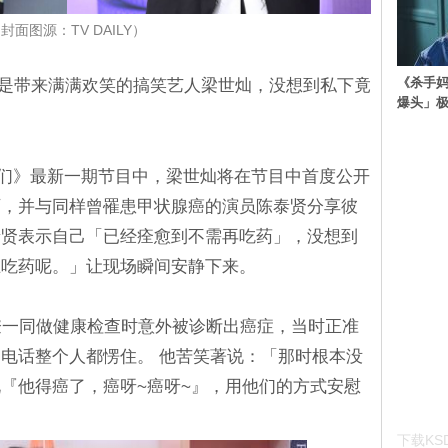
封面图源：TV DAILY）
《杀手妈
目中总是带来满满欢笑的搞笑艺人梁世灿，没想到私下竟
爆头」
题儿们》最新一期节目中，梁世灿将在节目中首度公开
历，并与同样曾罹患甲状腺癌的演员陈泰贤分享彼
泰贤表示自己「已经痊愈到不需再吃药」，没想到
在吃药呢。」让现场瞬间安静下来。
僚一同做健康检查时意外被诊断出癌症，当时正准
电话整个人都愣住。 他苦笑著说：「那时根本没
『他得癌了，癌呀~癌呀~』，用他们的方式安慰
下载KSD