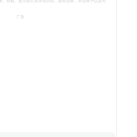
 请勿抄袭、转载、改写或引述本站内容。如有违者，本站将予以追究
广告