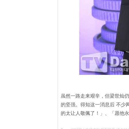
虽然一路走来艰辛，但梁世灿
的坚强。得知这一消息后 不少
的太让人敬佩了！」、「愿他