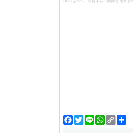
Tracy@KSD / 非得本站书面同意
Facebook
Twitter
Line
WhatsApp
Copy
分
Link
享