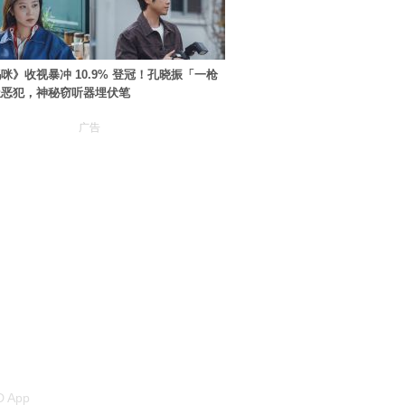
咪》收视暴冲 10.9% 登冠！孔晓振「一枪
极恶犯，神秘窃听器埋伏笔
广告
 App