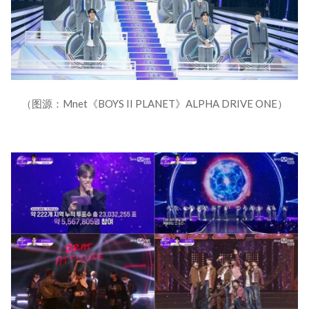
（图源：Mnet《BOYS II PLANET》ALPHA DRIVE ONE）