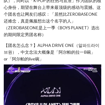
队），同时以「K-POP 的狂热与宣泄」作为团队的核
心身份，期望在舞台上带来最顶级的感动与震撼。这
个团名也让网友们感叹：「居然比ZEROBASEONE
还难念，真是佩服想出这个名字的人」
（ZEROBASEONE是上一季《BOYS PLANET》选出
的期间限定男团名称）
【团名怎么念？】ALPHA DRIVE ONE（알파드라이
브원），中文念法大概像是「阿尔帕的拉一B碗」
or「阿尔帕的live碗」