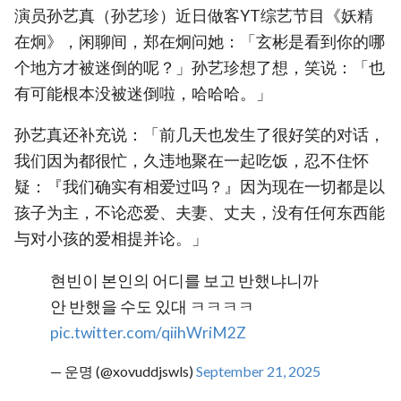
演员孙艺真（孙艺珍）近日做客YT综艺节目《妖精
在炯》，闲聊间，郑在炯问她：「玄彬是看到你的哪
个地方才被迷倒的呢？」孙艺珍想了想，笑说：「也
有可能根本没被迷倒啦，哈哈哈。」
孙艺真还补充说：「前几天也发生了很好笑的对话，
我们因为都很忙，久违地聚在一起吃饭，忍不住怀
疑：『我们确实有相爱过吗？』因为现在一切都是以
孩子为主，不论恋爱、夫妻、丈夫，没有任何东西能
与对小孩的爱相提并论。」
현빈이 본인의 어디를 보고 반했냐니까
안 반했을 수도 있대 ㅋㅋㅋㅋ
pic.twitter.com/qiihWriM2Z
— 운명 (@xovuddjswls)
September 21, 2025