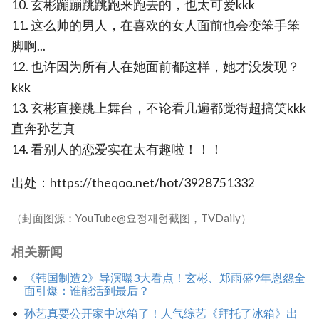
10. 玄彬蹦蹦跳跳跑来跑去的，也太可爱kkk
11. 这么帅的男人，在喜欢的女人面前也会变笨手笨
脚啊...
12. 也许因为所有人在她面前都这样，她才没发现？
kkk
13. 玄彬直接跳上舞台，不论看几遍都觉得超搞笑kkk
直奔孙艺真
14. 看别人的恋爱实在太有趣啦！！！
出处：https://theqoo.net/hot/3928751332
（封面图源：YouTube@요정재형截图，TVDaily）
相关新闻
《韩国制造2》导演曝3大看点！玄彬、郑雨盛9年恩怨全
面引爆：谁能活到最后？
孙艺真要公开家中冰箱了！人气综艺《拜托了冰箱》出