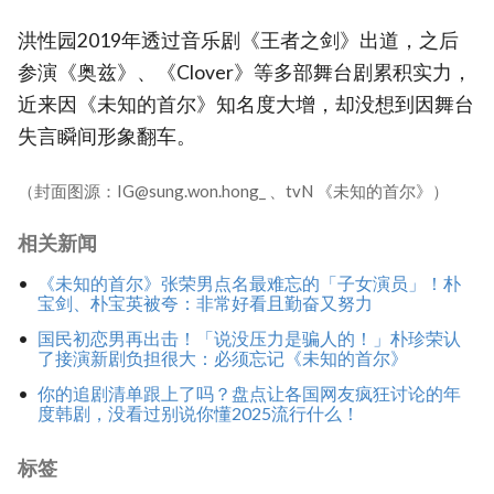
洪性园2019年透过音乐剧《王者之剑》出道，之后
参演《奥兹》、《Clover》等多部舞台剧累积实力，
近来因《未知的首尔》知名度大增，却没想到因舞台
失言瞬间形象翻车。
（封面图源：IG@sung.won.hong_ 、tvN 《未知的首尔》）
相关新闻
《未知的首尔》张荣男点名最难忘的「子女演员」！朴
宝剑、朴宝英被夸：非常好看且勤奋又努力
国民初恋男再出击！「说没压力是骗人的！」朴珍荣认
了接演新剧负担很大：必须忘记《未知的首尔》
你的追剧清单跟上了吗？盘点让各国网友疯狂讨论的年
度韩剧，没看过别说你懂2025流行什么！
标签