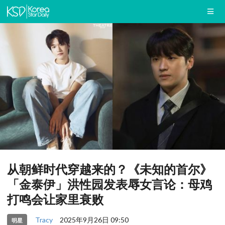
从朝鲜时代穿越来的？《未知的首尔》
「金泰伊」洪性园发表辱女言论：母鸡
打鸣会让家里衰败
Tracy
2025年9月26日 09:50
明星