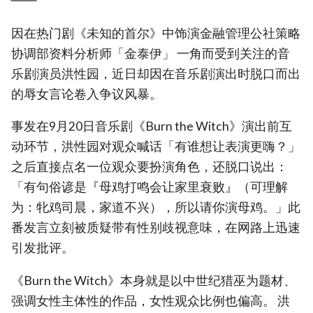
因在热门剧《未知的首尔》中饰演金融管理公社策略
协调部资料分析师「金泰伊」 一角而受到关注的音
乐剧演员洪性园，近日却因在音乐剧演出时脱口而出
的辱女言论卷入争议风暴。
事发在9月20日音乐剧《Burn the Witch》演出前互
动环节，洪性园对观众喊话「有谁想让表演更嗨？」
之后直接点名一位观众要扮演角色，还脱口说出：
「有句俗谚是『母鸡打鸣会让家里衰败』（可理解
为：牝鸡司晨，家道不兴），所以请你演母鸡。」此
番发言立刻被质疑带有性别歧视意味，在网路上迅速
引发批评。
《Burn the Witch》本身就是以中世纪猎巫为题材、
强调女性主体性的作品，女性观众比例也偏高。 洪