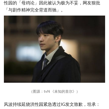
性园的「母鸡论」因此被认为极为不妥，网友狠批
「与剧作精神完全背道而驰」。
（图源：tvN 《未知的首尔》）
风波持续延烧洪性园紧急透过IG发文致歉，坦承：