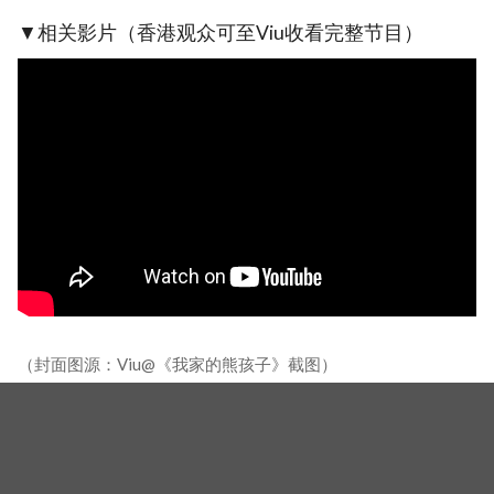
▼相关影片（香港观众可至Viu收看完整节目）
（封面图源：Viu@《我家的熊孩子》截图）
相关新闻
《请回答1994》闵都凞曾因没戏拍去咖啡厅打工，孙浩
俊得知后心疼落泪：「你为什么还要去打工？」