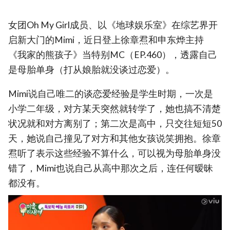
女团Oh My Girl成员、以《地球娱乐室》在综艺界开
启新大门的Mimi，近日登上徐章焄和申东烨主持
《我家的熊孩子》当特别MC（EP.460），透露自己
是母胎单身（打从娘胎就没谈过恋爱）。
Mimi说自己唯二的谈恋爱经验是学生时期，一次是
小学二年级，对方某天突然就转学了，她也搞不清楚
状况就和对方离别了；第二次是高中，只交往短短50
天，她说自己撞见了对方和其他女孩说笑拥抱。徐章
焄听了表示这些经验不算什么，可以视为母胎单身没
错了，Mimi也说自己从高中那次之后，连任何暧昧
都没有。