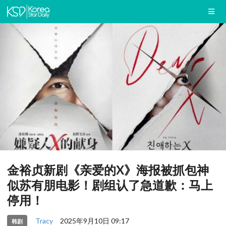
金裕贞新剧《亲爱的X》海报被抓包神
似苏有朋电影！剧组认了急道歉：马上
停用！
Tracy
2025年9月10日 09:17
韩剧