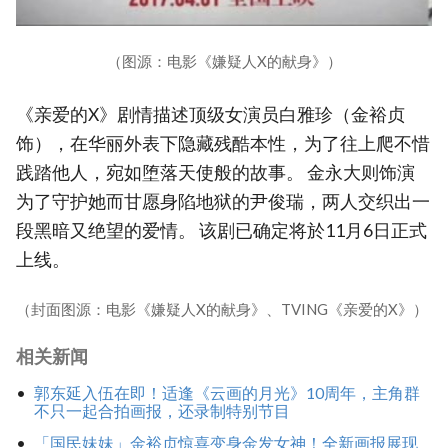
（图源：电影《嫌疑人X的献身》）
《亲爱的X》剧情描述顶级女演员白雅珍（金裕贞
饰），在华丽外表下隐藏残酷本性，为了往上爬不惜
践踏他人，宛如堕落天使般的故事。 金永大则饰演
为了守护她而甘愿身陷地狱的尹俊瑞，两人交织出一
段黑暗又绝望的爱情。 该剧已确定将於11月6日正式
上线。
（封面图源：电影《嫌疑人X的献身》、TVING《亲爱的X》）
相关新闻
郭东延入伍在即！适逢《云画的月光》10周年，主角群
不只一起合拍画报，还录制特别节目
「国民妹妹」金裕贞惊喜变身金发女神！全新画报展现