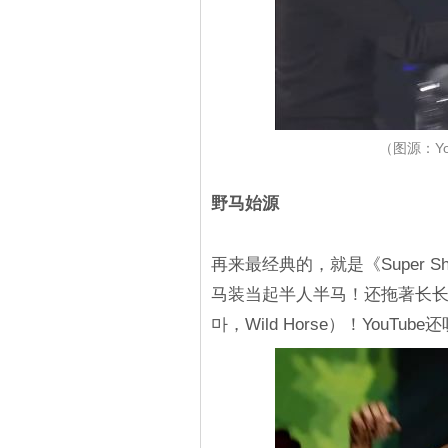
（图源：Yo
野马始源
再来最经典的，就是《Super 
马装当起半人半马！还拖著长长的
마，Wild Horse）！YouT