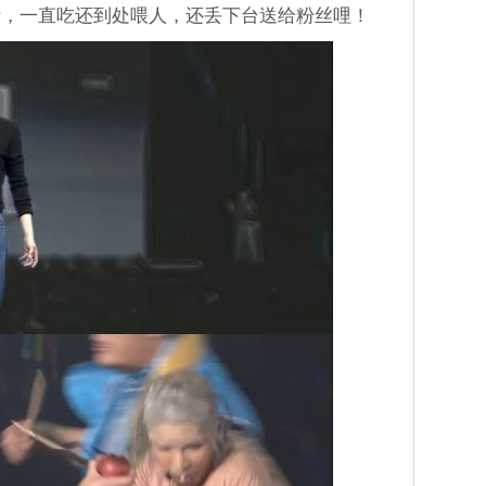
斯，一直吃还到处喂人，还丢下台送给粉丝哩！