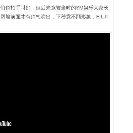
们也拍手叫好，但后来竟被当时的SM娱乐大家长
旭前面才有帅气演出，下秒竟不顾形象，E.L.F.