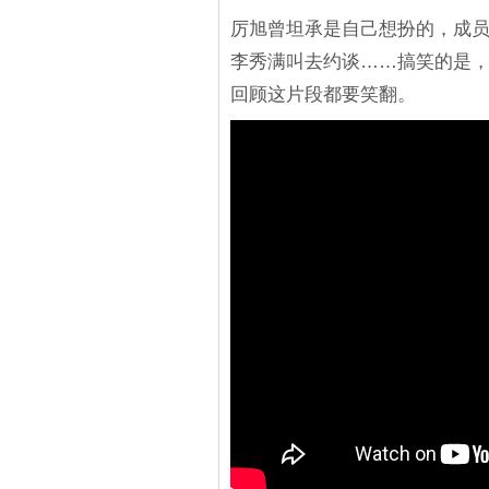
厉旭曾坦承是自己想扮的，成员
李秀满叫去约谈……搞笑的是，厉
回顾这片段都要笑翻。