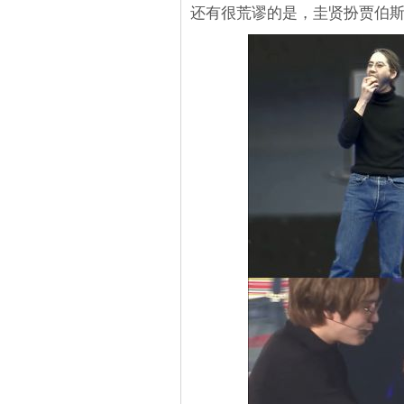
还有很荒谬的是，圭贤扮贾伯