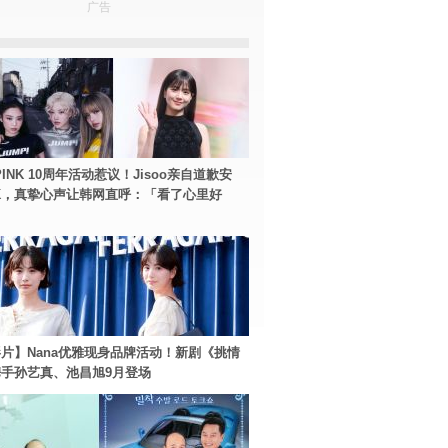
广告
PINK 10周年活动惹议！Jisoo亲自道歉安
NK，真挚心声让韩网直呼：「看了心里好
片】Nana优雅现身品牌活动！新剧《挑情
手孙艺真、池昌旭9月登场