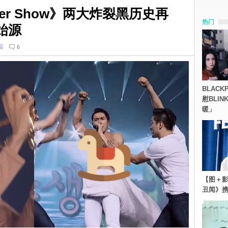
Super Show》两大炸裂黑历史再
热门
始源
莓
6
BLACK
慰BLI
暖」
【图＋影
丑闻》携