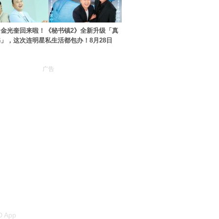
金光奎回来啦！《秘书镇2》全新升级「真
」，这次连明星私生活都包办！8月28日
广告
 App