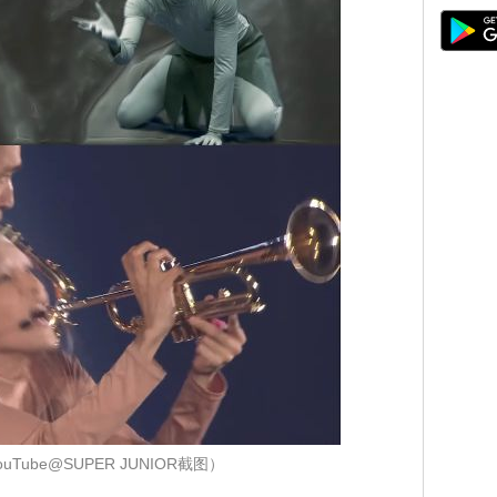
uTube@SUPER JUNIOR截图）