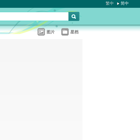
繁中
简中
图片
星档