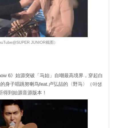
uTube@SUPER JUNIOR截图）
Show 6》始源突破「马始」自嘲最高境界，穿起白
身子唱跳努喇鸟feat.卢弘喆的〈野马〉（야생
ube还听得到始源音源版本！