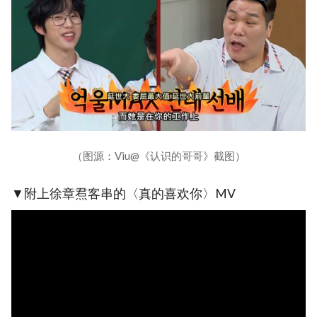
（图源：Viu@《认识的哥哥》截图）
▼附上徐章焄客串的〈真的喜欢你〉MV