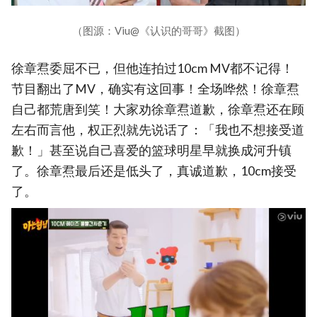
（图源：Viu@《认识的哥哥》截图）
徐章焄委屈不已，但他连拍过10cm MV都不记得！
节目翻出了MV，确实有这回事！全场哗然！徐章焄
自己都荒唐到笑！大家劝徐章焄道歉，徐章焄还在顾
左右而言他，权正烈就先说话了：「我也不想接受道
歉！」甚至说自己喜爱的篮球明星早就换成河升镇
了。徐章焄最后还是低头了，真诚道歉，10cm接受
了。