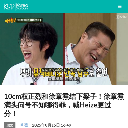
10cm权正烈和徐章焄结下梁子！徐章焄
满头问号不知哪得罪，喊Heize更过
分！
草莓
2025年8月15日 16:49
综艺