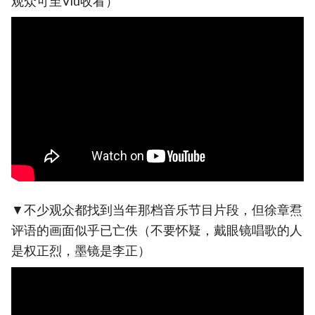
观众可至Viu收看）
▼不少观众都找到当年那档音乐节目片段，但徐章焄
评语的画面似乎已亡佚（不要怀疑，戴眼镜唱歌的人
是权正烈，墨镜是李正）