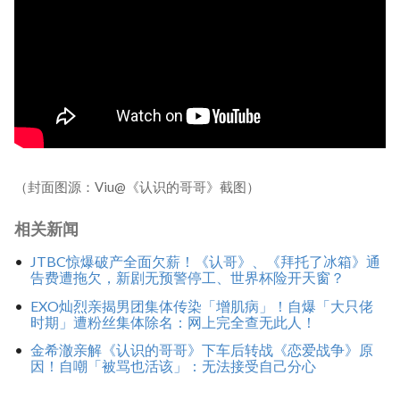
（封面图源：Viu@《认识的哥哥》截图）
相关新闻
JTBC惊爆破产全面欠薪！《认哥》、《拜托了冰箱》通
告费遭拖欠，新剧无预警停工、世界杯险开天窗？
EXO灿烈亲揭男团集体传染「增肌病」！自爆「大只佬
时期」遭粉丝集体除名：网上完全查无此人！
金希澈亲解《认识的哥哥》下车后转战《恋爱战争》原
因！自嘲「被骂也活该」：无法接受自己分心