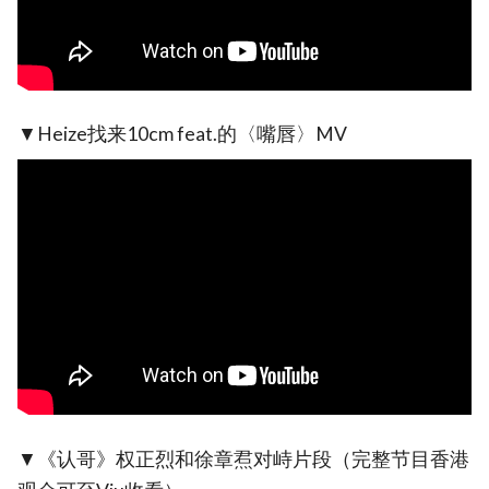
▼Heize找来10cm feat.的〈嘴唇〉MV
▼《认哥》权正烈和徐章焄对峙片段（完整节目香港