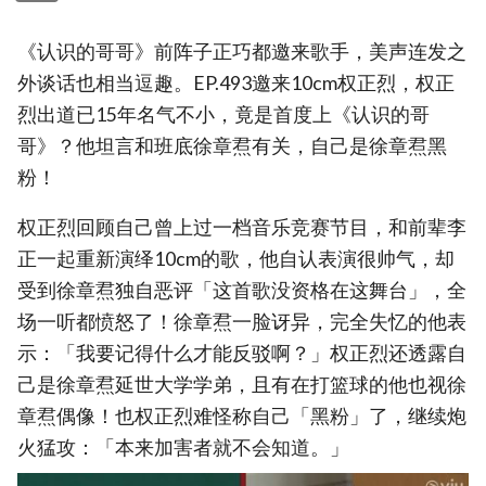
《认识的哥哥》前阵子正巧都邀来歌手，美声连发之
外谈话也相当逗趣。EP.493邀来10cm权正烈，权正
烈出道已15年名气不小，竟是首度上《认识的哥
哥》？他坦言和班底徐章焄有关，自己是徐章焄黑
粉！
权正烈回顾自己曾上过一档音乐竞赛节目，和前辈李
正一起重新演绎10cm的歌，他自认表演很帅气，却
受到徐章焄独自恶评「这首歌没资格在这舞台」，全
场一听都愤怒了！徐章焄一脸讶异，完全失忆的他表
示：「我要记得什么才能反驳啊？」权正烈还透露自
己是徐章焄延世大学学弟，且有在打篮球的他也视徐
章焄偶像！也权正烈难怪称自己「黑粉」了，继续炮
火猛攻：「本来加害者就不会知道。」