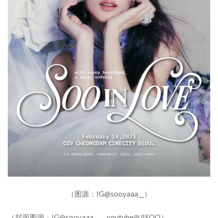
（图源：IG@sooyaaa__）
（封面图源：IG@sooyaaa__、youtube@JISOO）